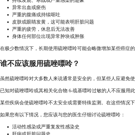
持续发烧、寒战或严重感染的迹象
异常出血或瘀伤
严重的腹痛或持续呕吐
皮肤或眼睛发黄，这可能表明肝脏问题
严重的疲劳，休息后无法改善
身体任何部位出现异常肿块或肿胀
在极少数情况下，长期使用硫唑嘌呤可能会略微增加某些癌症的
谁不应该服用硫唑嘌呤？
虽然硫唑嘌呤对大多数人来说通常是安全的，但某些人应避免使
已知对硫唑嘌呤或其相关化合物 6-巯基嘌呤过敏的人不应服
某些疾病会使硫唑嘌呤不太安全或需要特殊监测。在这些情况下
如果您有以下情况，您应该与您的医生仔细讨论硫唑嘌呤：
活动性感染或严重复发性感染史
肝病或肝脏问题史