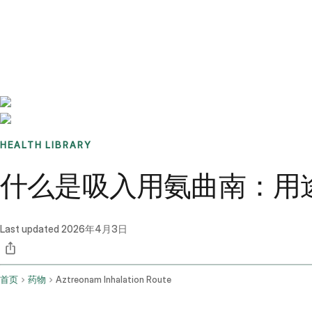
Benchmarks
Stories
FAQ
Sign up / Log in
HEALTH LIBRARY
什么是吸入用氨曲南：用
Last updated
2026年4月3日
首页
药物
Aztreonam Inhalation Route