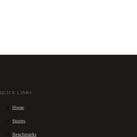
QUICK LINKS
Home
Stories
Benchmarks