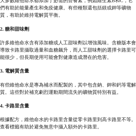
大多數維他命水都添加了必需的營養素，例如維生素B和C，它
們有助於能量產生和免疫健康。有些種類還包括鎂或鉀等礦物
質，有助於維持電解質平衡。
2.
糖和甜味劑
許多維他命水含有添加糖或人工甜味劑以增強風味。含糖版本會
導致卡路里攝取過量和血糖飆升，而人工甜味劑的選擇卡路里可
能很少，但長期使用可能會對健康造成潛在的危害。
3.
電解質含量
有些維他命水是專為補水而配製的，其中包含鈉、鉀和鈣等電解
質。這些對於補充劇烈運動期間流失的礦物質特別有益。
4.
卡路里含量
根據配方，維他命水的卡路里含量從零卡路里到高卡路里不等。
查看標籤有助於避免無意中攝入額外的卡路里。