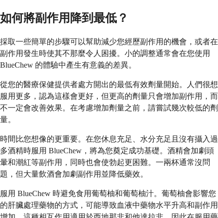
如何將副作用降到最低？
採取一些簡單的步驟可以幫助減少您經歷副作用的機會，或者在
副作用發生時使其不那麼令人困擾。小的調整通常會在您使用
BlueChew 的體驗中產生有意義的差異。
從您的醫療保健提供者處方開出的最低有效劑量開始。人們很想
服用更多，認為這樣會更好，但更高的劑量只會增加副作用，而
不一定會改善效果。在考慮增加劑量之前，請嘗試幾次較低的劑
量。
時間比您想像的更重要。在您休息充足、水分充足且沒有攝入過
多酒精時服用 BlueChew，將為您奠定成功基礎。酒精會加劇頭
暈和潮紅等副作用，同時也會使勃起更困難。一兩杯通常沒問
題，但大量飲酒會加劇副作用並降低藥效。
服用 BlueChew 時避免食用葡萄柚和葡萄柚汁。葡萄柚會影響您
的肝臟處理藥物的方式，可能導致血液中藥物水平升高和副作用
增加。這種相互作用適用於西地那非和他達拉非，因此在服用藥