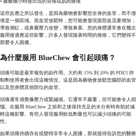
• 服藥幾小時後出現的背痛或肌肉痠痛
這些反應之所以發生，是因為藥物會影響您全身的血管，而不僅
僅是一個區域。當血管放鬆時，您可能會發現面部血流量增加，
導致潮紅，或鼻竇壓力改變，導致鼻塞。您的身體通常會在幾次
服用後適應這些影響，許多人發現隨著時間的推移，它們變得不
那麼令人困擾。
為什麼服用 BlueChew 會引起頭痛？
頭痛可能是最常報告的副作用。大約有 15% 到 20% 的 PDE5 抑
制劑使用者會出現這種情況。這是因為藥物會放鬆您腦部的血管
以及您身體其他部位的血管。
頭痛通常感覺像壓力或緊繃感。它通常不嚴重，但可能會令人煩
惱。在服用 BlueChew 之前和之後保持充足的水分有時有助於減
輕這種影響。有些人發現服用較低劑量也可以減少頭痛的可能
性。
如果頭痛持續存在或變得非常令人困擾，那就值得告訴您的醫療