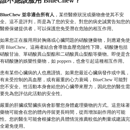
誰不應該服用 BlueChew？
BlueChew 並非適合所有人
，某些醫療狀況或藥物會使其不安
全。這不是評判，而是為了您的安全。對您的病史誠實告知您的
醫療保健提供者，可以保護您免受潛在危險的相互作用。
如果您正在服用用於胸痛或心臟問題的硝酸鹽藥物，則應避免使
用 BlueChew。這兩者結合會導致血壓危險性下降。硝酸鹽包括
硝酸甘油、單硝酸異山梨酯和二硝酸異山梨酯等藥物。即使是含
有硝酸鹽的娛樂性藥物，如 poppers，也會引起這種相互作用。
患有某些心臟病的人也應謹慎。如果您最近心臟病發作或中風，
有未受控制的高血壓，或有嚴重的心力衰竭，BlueChew 可能對
您不安全。性活動本身會給您的心臟帶來壓力，因此您的醫生需
要先為您評估此活動的安全性。
嚴重的肝臟或腎臟疾病會影響您身體處理藥物的方式。這意味著
藥物可能會在您的體內停留更長時間，從而增加副作用的可能
性。您的醫生可能會根據您的具體情況推薦較低的劑量或建議完
全避免使用。