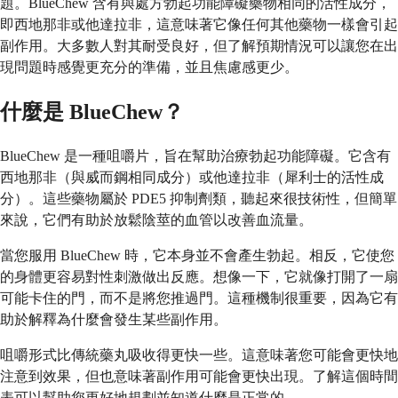
題。BlueChew 含有與處方勃起功能障礙藥物相同的活性成分，
即西地那非或他達拉非，這意味著它像任何其他藥物一樣會引起
副作用。大多數人對其耐受良好，但了解預期情況可以讓您在出
現問題時感覺更充分的準備，並且焦慮感更少。
什麼是 BlueChew？
BlueChew 是一種咀嚼片，旨在幫助治療勃起功能障礙。它含有
西地那非（與威而鋼相同成分）或他達拉非（犀利士的活性成
分）。這些藥物屬於 PDE5 抑制劑類，聽起來很技術性，但簡單
來說，它們有助於放鬆陰莖的血管以改善血流量。
當您服用 BlueChew 時，它本身並不會產生勃起。相反，它使您
的身體更容易對性刺激做出反應。想像一下，它就像打開了一扇
可能卡住的門，而不是將您推過門。這種機制很重要，因為它有
助於解釋為什麼會發生某些副作用。
咀嚼形式比傳統藥丸吸收得更快一些。這意味著您可能會更快地
注意到效果，但也意味著副作用可能會更快出現。了解這個時間
表可以幫助您更好地規劃並知道什麼是正常的。