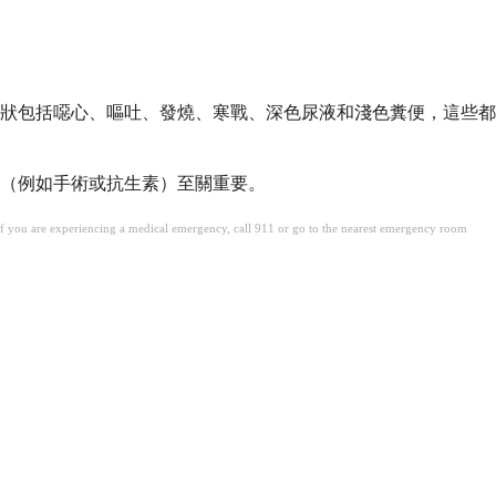
狀包括噁心、嘔吐、發燒、寒戰、深色尿液和淺色糞便，這些都
療（例如手術或抗生素）至關重要。
. If you are experiencing a medical emergency, call 911 or go to the nearest emergency room