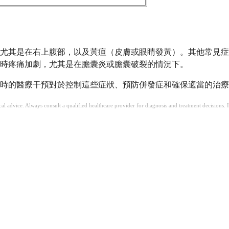
尤其是在右上腹部，以及黃疸（皮膚或眼睛發黃）。其他常見症
時疼痛加劇，尤其是在膽囊炎或膽囊破裂的情況下。
及時的醫療干預對於控制這些症狀、預防併發症和確保適當的治
ical advice. Always consult a qualified healthcare provider for diagnosis and treatment decisions