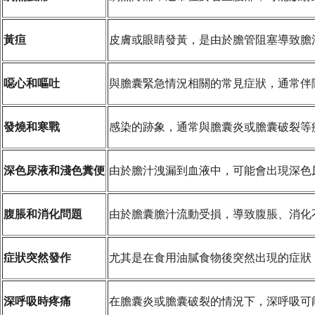
黃疸
皮膚或眼睛發黃，是由於膽管阻塞導致膽
噁心和嘔吐
與膽囊緊急情況相關的常見症狀，通常伴
發燒和寒戰
感染的跡象，通常與膽囊炎或膽囊破裂等
深色尿液和淺色糞便
由於膽汁洩漏到血液中，可能會出現深色
腹脹和消化問題
由於膽囊膽汁流動受損，導致腹脹、消化
症狀突然發作
尤其是在食用油膩食物後突然出現的症狀
深呼吸時疼痛
在膽囊炎或膽囊破裂的情況下，深呼吸可