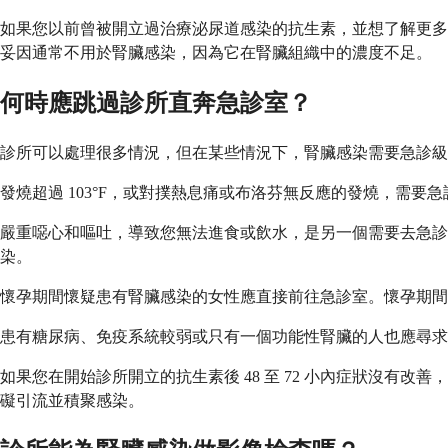
如果您以前曾被開立過治療泌尿道感染的抗生素，並想了解更多
妥因通常不用於腎臟感染，因為它在腎臟組織中的濃度不足。
何時應跳過診所直奔急診室？
診所可以處理很多情況，但在某些情況下，腎臟感染需要急診級
發燒超過 103°F，或對撲熱息痛或布洛芬無反應的發燒，需
嚴重噁心和嘔吐，導致您無法進食或飲水，是另一個需要去急
染。
懷孕期間懷疑患有腎臟感染的女性應直接前往急診室。懷孕期間
患有糖尿病、免疫系統較弱或只有一個功能性腎臟的人也應尋求
如果您在開始診所開立的抗生素後 48 至 72 小內症狀沒
礙引流並積聚感染。