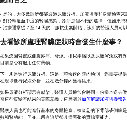
總而言之
• 是的，大多數診所都能透過尿液分析、尿液培養和身體檢查
• 對於輕度至中度的腎臟感染，診所是個不錯的選擇；但如果
• 治療通常從 7 至 14 天的口服抗生素開始，診所的醫護人
去看診所處理腎臟症狀時會發生什麼事？
如果您因背部或側腹疼痛、發燒、排尿疼痛以及尿液渾濁或有異
目前是否有服用任何藥物。
下一步是進行尿液分析。這是一項快速的院內檢測，您需要提供
在現場進行尿液分析，並在幾分鐘內獲得結果。
如果尿液分析顯示有感染，醫護人員通常會將同一份樣本送去做
奇這些實驗室結果的實際意義，這篇關於
如何解讀尿液培養報告
醫護人員也可能進行基本的身體檢查，檢查您的下背部或側腹是
數和腎功能，但並非所有診所都具備完整的實驗室能力。