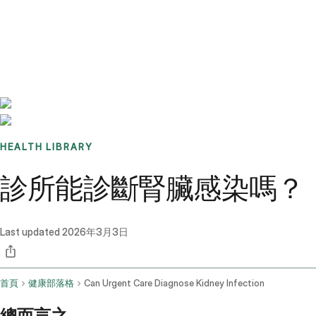
Benchmarks
Stories
FAQ
Sign up / Log in
HEALTH LIBRARY
診所能診斷腎臟感染嗎？
Last updated
2026年3月3日
首頁
健康部落格
Can Urgent Care Diagnose Kidney Infection