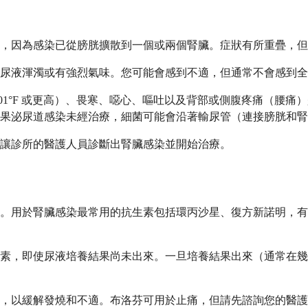
，因為感染已從膀胱擴散到一個或兩個腎臟。症狀有所重疊，但
尿液渾濁或有強烈氣味。您可能會感到不適，但通常不會感到全
01°F 或更高）、畏寒、噁心、嘔吐以及背部或側腹疼痛（腰痛
果泌尿道感染未經治療，細菌可能會沿著輸尿管（連接膀胱和腎
讓診所的醫護人員診斷出腎臟感染並開始治療。
用於腎臟感染最常用的抗生素包括環丙沙星、復方新諾明，有時也會
素，即使尿液培養結果尚未出來。一旦培養結果出來（通常在幾
痛，以緩解發燒和不適。布洛芬可用於止痛，但請先諮詢您的醫