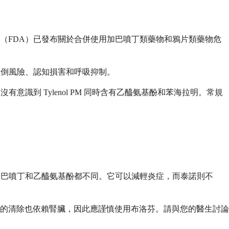
（FDA）已發布關於合併使用加巴噴丁類藥物和鴉片類藥物危
增加跌倒風險、認知損害和呼吸抑制。
沒有意識到 Tylenol PM 同時含有乙醯氨基酚和苯海拉明。常規
制與加巴噴丁和乙醯氨基酚都不同。它可以減輕炎症，而泰諾則不
的清除也依賴腎臟，因此應謹慎使用布洛芬。請與您的醫生討論