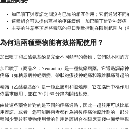
重點摘要
加巴噴丁與泰諾之間沒有已知的相互作用；它們通過不同
這種組合可以提供互補的疼痛緩解：加巴噴丁針對神經痛
主要的注意事項是將泰諾的每日劑量控制在限制範圍內（每天不
為何這兩種藥物能有效搭配使用？
加巴噴丁和乙醯氨基酚是完全不同類型的藥物，它們以不同的方
加巴噴丁（商品名：Neurontin）是一種抗癲癇藥。它通
疼痛（如糖尿病神經病變、帶狀皰疹後神經痛和纖維肌痛引起的
泰諾（乙醯氨基酚）是一種止痛劑和退燒劑。它在腦部中樞作用
依需求服用，並在 30 到 60 分鐘內開始起效。
由於這些藥物針對的是不同的疼痛通路，因此一起服用可以比單
用泰諾。或者，您可能將兩者都作為術後疼痛治療計劃的一部分
種減少鴉片類藥物使用量的作用是該組合在臨床實踐中備受重視