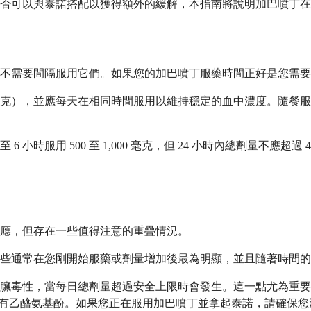
否可以與泰諾搭配以獲得額外的緩解，本指南將說明加巴噴丁在
不需要間隔服用它們。如果您的加巴噴丁服藥時間正好是您需要
 毫克），並應每天在相同時間服用以維持穩定的血中濃度。隨餐
小時服用 500 至 1,000 毫克，但 24 小時內總劑量不應超過
應，但存在一些值得注意的重疊情況。
些通常在您剛開始服藥或劑量增加後最為明顯，並且隨著時間的
臟毒性，當每日總劑量超過安全上限時會發生。這一點尤為重要
Percocet 都含有乙醯氨基酚。如果您正在服用加巴噴丁並拿起泰