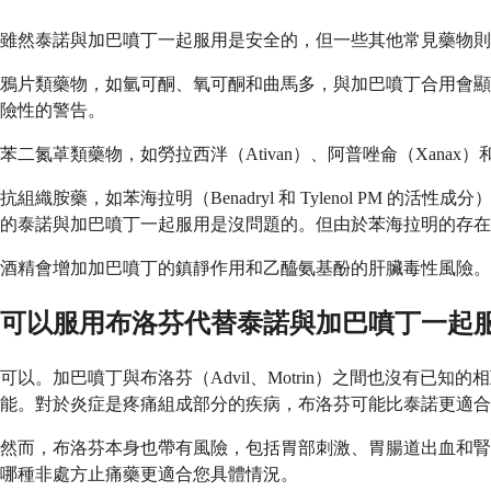
雖然泰諾與加巴噴丁一起服用是安全的，但一些其他常見藥物則
鴉片類藥物，如氫可酮、氧可酮和曲馬多，與加巴噴丁合用會顯
險性的警告。
苯二氮䓬類藥物，如勞拉西泮（Ativan）、阿普唑侖（Xana
抗組織胺藥，如苯海拉明（Benadryl 和 Tylenol PM 
的泰諾與加巴噴丁一起服用是沒問題的。但由於苯海拉明的存在，Tyl
酒精會增加加巴噴丁的鎮靜作用和乙醯氨基酚的肝臟毒性風險。
可以服用布洛芬代替泰諾與加巴噴丁一起
可以。加巴噴丁與布洛芬（Advil、Motrin）之間也沒有
能。對於炎症是疼痛組成部分的疾病，布洛芬可能比泰諾更適合
然而，布洛芬本身也帶有風險，包括胃部刺激、胃腸道出血和腎
哪種非處方止痛藥更適合您具體情況。