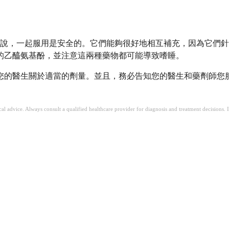
說，一起服用是安全的。它們能夠很好地相互補充，因為它們針
攝取隱藏的乙醯氨基酚，並注意這兩種藥物都可能導致嗜睡。
諮詢您的醫生關於適當的劑量。並且，務必告知您的醫生和藥劑師
ical advice. Always consult a qualified healthcare provider for diagnosis and treatment decisions