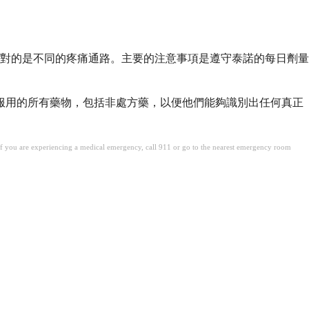
對的是不同的疼痛通路。主要的注意事項是遵守泰諾的每日劑量
您服用的所有藥物，包括非處方藥，以便他們能夠識別出任何真正
. If you are experiencing a medical emergency, call 911 or go to the nearest emergency room