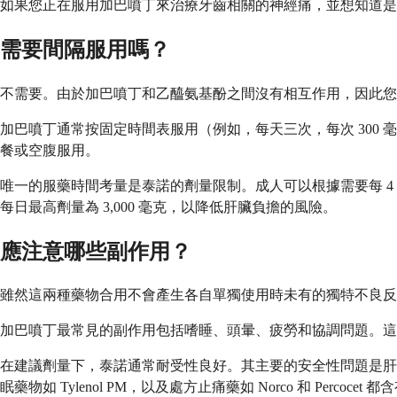
如果您正在服用加巴噴丁來治療牙齒相關的神經痛，並想知道是
需要間隔服用嗎？
不需要。由於加巴噴丁和乙醯氨基酚之間沒有相互作用，因此您
加巴噴丁通常按固定時間表服用（例如，每天三次，每次 300
餐或空腹服用。
唯一的服藥時間考量是泰諾的劑量限制。成人可以根據需要每 4 至 6 
每日最高劑量為 3,000 毫克，以降低肝臟負擔的風險。
應注意哪些副作用？
雖然這兩種藥物合用不會產生各自單獨使用時未有的獨特不良反
加巴噴丁最常見的副作用包括嗜睡、頭暈、疲勞和協調問題。這
在建議劑量下，泰諾通常耐受性良好。其主要的安全性問題是肝
眠藥物如 Tylenol PM，以及處方止痛藥如 Norco 和 