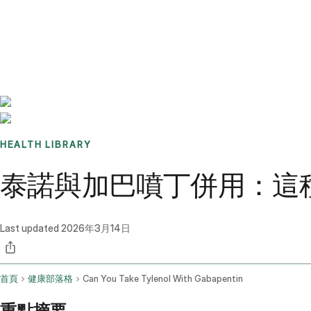
Benchmarks
Stories
FAQ
Sign up / Log in
HEALTH LIBRARY
泰諾與加巴噴丁併用：這
Last updated
2026年3月14日
首頁
健康部落格
Can You Take Tylenol With Gabapentin