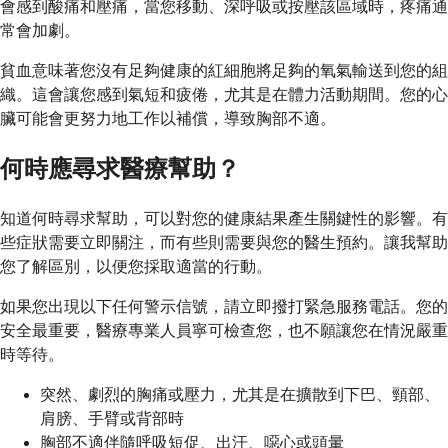
會感到酸痛和壓痛，當您移動、深呼吸或按壓該區域時，疼痛通
常會加劇。
貧血意味著您沒有足夠健康的紅細胞將足夠的氧氣輸送到您的組
織。這會讓您感到氣短和疲倦，尤其是在體力活動期間。您的心
臟可能會更努力地工作以補償，導致胸部不適。
何時應尋求醫療幫助？
知道何時尋求幫助，可以對您的健康結果產生關鍵性的影響。有
些症狀需要立即關注，而有些則需要與您的醫生預約。讓我幫助
您了解區別，以便您採取適當的行動。
如果您出現以下任何警示信號，請立即撥打緊急服務電話。您的
安全最重要，醫療專業人員寧可檢查您，也不願讓您在情況嚴重
時等待。
突然、劇烈的胸痛或壓力，尤其是在擴散到下巴、頸部、
肩膀、手臂或背部時
胸部不適伴隨呼吸短促、出汗、噁心或頭暈