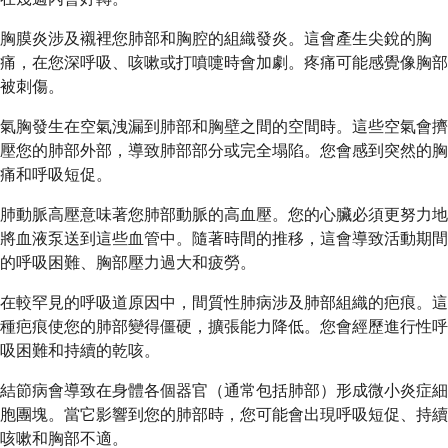
胸膜炎涉及襯裡您肺部和胸腔的組織發炎。這會產生尖銳的胸
痛，在您深呼吸、咳嗽或打噴嚏時會加劇。疼痛可能感覺像胸部
被刺傷。
氣胸發生在空氣洩漏到肺部和胸壁之間的空間時。這些空氣會擠
壓您的肺部外部，導致肺部部分或完全塌陷。您會感到突然的胸
痛和呼吸短促。
肺動脈高壓意味著您肺部動脈的高血壓。您的心臟必須更努力地
將血液泵送到這些血管中。隨著時間的推移，這會導致活動期間
的呼吸困難、胸部壓力過大和疲勞。
在較罕見的呼吸道原因中，間質性肺病涉及肺部組織的疤痕。這
種疤痕使您的肺部變得僵硬，擴張能力降低。您會經歷進行性呼
吸困難和持續的乾咳。
結節病會導致在身體各個器官（通常包括肺部）形成微小炎症細
胞團塊。當它影響到您的肺部時，您可能會出現呼吸短促、持續
咳嗽和胸部不適。