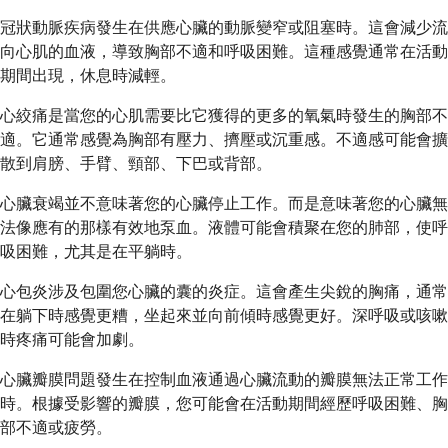
冠狀動脈疾病發生在供應心臟的動脈變窄或阻塞時。這會減少流
向心肌的血液，導致胸部不適和呼吸困難。這種感覺通常在活動
期間出現，休息時減輕。
心絞痛是當您的心肌需要比它獲得的更多的氧氣時發生的胸部不
適。它通常感覺為胸部有壓力、擠壓或沉重感。不適感可能會擴
散到肩膀、手臂、頸部、下巴或背部。
心臟衰竭並不意味著您的心臟停止工作。而是意味著您的心臟無
法像應有的那樣有效地泵血。液體可能會積聚在您的肺部，使呼
吸困難，尤其是在平躺時。
心包炎涉及包圍您心臟的囊的炎症。這會產生尖銳的胸痛，通常
在躺下時感覺更糟，坐起來並向前傾時感覺更好。深呼吸或咳嗽
時疼痛可能會加劇。
心臟瓣膜問題發生在控制血液通過心臟流動的瓣膜無法正常工作
時。根據受影響的瓣膜，您可能會在活動期間經歷呼吸困難、胸
部不適或疲勞。