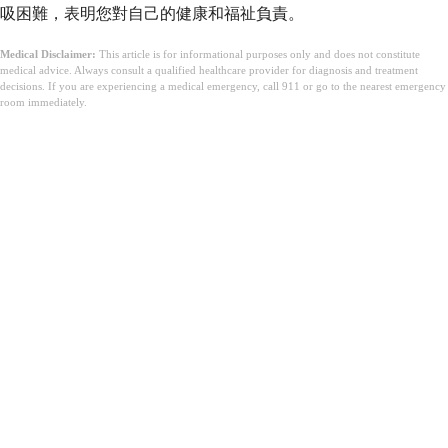
吸困難，表明您對自己的健康和福祉負責。
Medical Disclaimer:
This article is for informational purposes only and does not constitute
medical advice. Always consult a qualified healthcare provider for diagnosis and treatment
decisions. If you are experiencing a medical emergency, call 911 or go to the nearest emergency
room immediately.