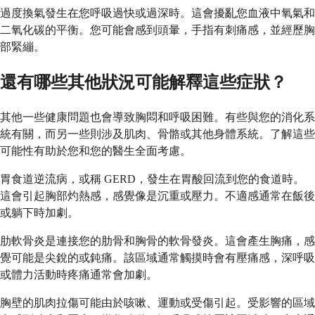
過度換氣發生在您呼吸過快或過深時。這會擾亂您血液中氧氣和
二氧化碳的平衡。您可能會感到頭暈，手指有刺痛感，並經歷胸
部緊繃。
還有哪些其他狀況可能解釋這些症狀？
其他一些健康問題也會導致胸悶和呼吸困難。有些與您的消化系
統有關，而另一些則涉及肌肉、骨骼或其他身體系統。了解這些
可能性有助於您和您的醫生全面考慮。
胃食道逆流病，或稱 GERD，發生在胃酸回流到您的食道時。
這會引起胸部灼熱感，感覺像是沉重或壓力。不適感通常在飯後
或躺下時加劇。
肋軟骨炎是連接您的肋骨和胸骨的軟骨發炎。這會產生胸痛，感
覺可能是尖銳的或鈍痛。該區域通常觸摸時會有壓痛感，深呼吸
或體力活動時疼痛通常會加劇。
胸壁的肌肉拉傷可能由於咳嗽、運動或受傷引起。受影響的區域