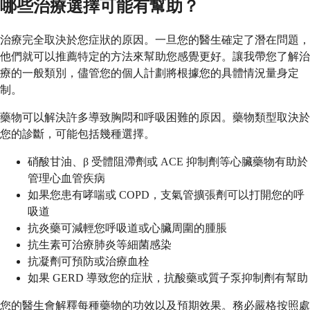
哪些治療選擇可能有幫助？
治療完全取決於您症狀的原因。一旦您的醫生確定了潛在問題，
他們就可以推薦特定的方法來幫助您感覺更好。讓我帶您了解治
療的一般類別，儘管您的個人計劃將根據您的具體情況量身定
制。
藥物可以解決許多導致胸悶和呼吸困難的原因。藥物類型取決於
您的診斷，可能包括幾種選擇。
硝酸甘油、β 受體阻滯劑或 ACE 抑制劑等心臟藥物有助於
管理心血管疾病
如果您患有哮喘或 COPD，支氣管擴張劑可以打開您的呼
吸道
抗炎藥可減輕您呼吸道或心臟周圍的腫脹
抗生素可治療肺炎等細菌感染
抗凝劑可預防或治療血栓
如果 GERD 導致您的症狀，抗酸藥或質子泵抑制劑有幫助
您的醫生會解釋每種藥物的功效以及預期效果。務必嚴格按照處