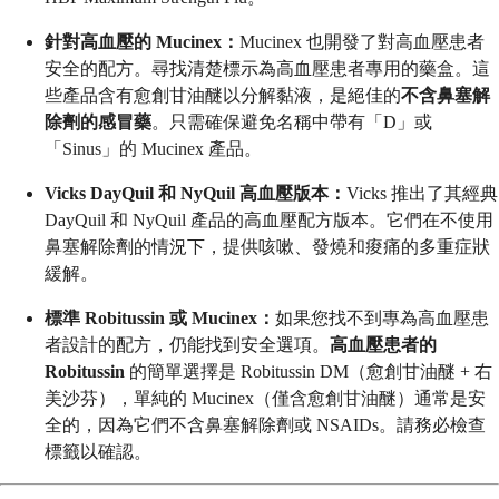
針對高血壓的 Mucinex：
Mucinex 也開發了對高血壓患者
安全的配方。尋找清楚標示為高血壓患者專用的藥盒。這
些產品含有愈創甘油醚以分解黏液，是絕佳的
不含鼻塞解
除劑的感冒藥
。只需確保避免名稱中帶有「D」或
「Sinus」的 Mucinex 產品。
Vicks DayQuil 和 NyQuil 高血壓版本：
Vicks 推出了其經典
DayQuil 和 NyQuil 產品的高血壓配方版本。它們在不使用
鼻塞解除劑的情況下，提供咳嗽、發燒和痠痛的多重症狀
緩解。
標準 Robitussin 或 Mucinex：
如果您找不到專為高血壓患
者設計的配方，仍能找到安全選項。
高血壓患者的
Robitussin
的簡單選擇是 Robitussin DM（愈創甘油醚 + 右
美沙芬），單純的 Mucinex（僅含愈創甘油醚）通常是安
全的，因為它們不含鼻塞解除劑或 NSAIDs。請務必檢查
標籤以確認。