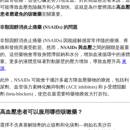
的血管收縮，迫使心臟更努力地泵血。對於高血壓患者來說，這
可能導致血壓危險飆升和心率加快。這就是為什麼辨識出
高血壓
患者應避免的咳嗽藥
至關重要。
非類固醇消炎止痛藥 (NSAIDs) 的問題
非類固醇消炎止痛藥 (NSAIDs) 因能緩解感冒常伴隨的痠痛、疼
痛和發燒而廣受歡迎。然而，
NSAIDs 與血壓
之間的關聯是嚴重
的。這些藥物會導致身體滯留鈉和水分，增加血液循環中的液體
量。更多的液體意味著對動脈壁的壓力增加，導致血壓升高
來
源
。
此外，NSAIDs 可能會干擾許多處方降血壓藥物的療效，包括利
尿劑、血管張力素轉化酶抑制劑 (ACE inhibitors) 和 β-受體阻斷
劑 (beta-blockers)，使您在最需要時藥物療效大打折扣。
高血壓患者可以服用哪些咳嗽藥？
選擇不含鼻塞解除劑的止咳劑和化痰劑—例如右美沙芬