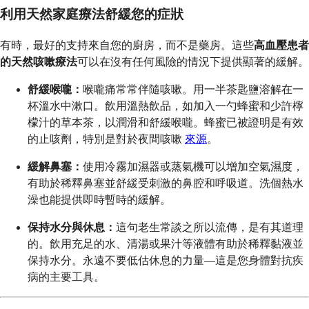
利用天然家庭療法舒緩您的症狀
有時，最好的支持來自您的廚房，而不是藥房。這些
高血壓患者
的天然咳嗽療法
可以在沒有任何風險的情況下提供顯著的緩解。
舒緩喉嚨：
喉嚨痛常常伴隨咳嗽。用一半茶匙鹽溶解在一
杯溫水中漱口。飲用溫熱飲品，如加入一勺蜂蜜和少許檸
檬汁的草本茶，以潤滑和舒緩喉嚨。蜂蜜已被證明是有效
的止咳劑，特別是對於夜間咳嗽
來源
。
緩解鼻塞：
使用冷霧加濕器或蒸氣機可以增加空氣濕度，
有助於稀釋鼻塞並舒緩受刺激的鼻腔和呼吸道。洗個熱水
澡也能提供即時暫時的緩解。
保持水分與休息：
這句老生常談之所以流傳，是有其道理
的。飲用充足的水、清湯或果汁等液體有助於稀釋黏液並
保持水分。永遠不要低估休息的力量—這是您身體對抗疾
病的主要工具。