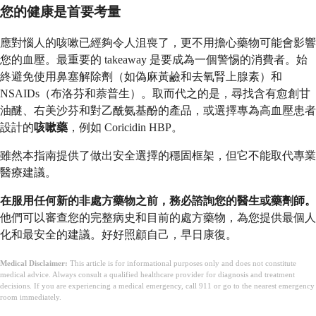
您的健康是首要考量
應對惱人的咳嗽已經夠令人沮喪了，更不用擔心藥物可能會影響
您的血壓。最重要的 takeaway 是要成為一個警惕的消費者。始
終避免使用鼻塞解除劑（如偽麻黃鹼和去氧腎上腺素）和
NSAIDs（布洛芬和萘普生）。取而代之的是，尋找含有愈創甘
油醚、右美沙芬和對乙酰氨基酚的產品，或選擇專為高血壓患者
設計的
咳嗽藥
，例如 Coricidin HBP。
雖然本指南提供了做出安全選擇的穩固框架，但它不能取代專業
醫療建議。
在服用任何新的非處方藥物之前，務必諮詢您的醫生或藥劑師。
他們可以審查您的完整病史和目前的處方藥物，為您提供最個人
化和最安全的建議。好好照顧自己，早日康復。
Medical Disclaimer:
This article is for informational purposes only and does not constitute
medical advice. Always consult a qualified healthcare provider for diagnosis and treatment
decisions. If you are experiencing a medical emergency, call 911 or go to the nearest emergency
room immediately.