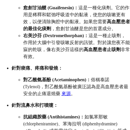
愈創甘油醚 (Guaifenesin)：
這是一種化痰劑。它的作
用是稀釋和鬆弛呼吸道中的黏液，使您的咳嗽更有
效，以便清除胸腔中的黏液。如果您需要
高血壓患者
的最佳化痰劑
，愈創甘油醚是您的首選成分。
右美沙芬 (Dextromethorphan)：
這是一種止咳劑，
作用於大腦中引發咳嗽反射的訊號。對於讓您夜不能
寐的乾咳，像右美沙芬這樣的
高血壓患者止咳劑
非常
有效。
針對痠痛、疼痛和發燒：
對乙酰氨基酚 (Acetaminophen)：
俗稱泰諾
(Tylenol)，對乙酰氨基酚被廣泛認為是高血壓患者最
安全的止痛退燒藥
來源
。
針對流鼻水和打噴嚏：
抗組織胺藥 (Antihistamines)：
如氯苯那敏
(chlorpheniramine)、苯海拉明 (diphenhydramine)