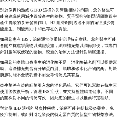
對於像胃灼熱或 GERD 這樣的與胃酸相關的問題，您的醫生可
能會建議使用減少胃酸產生的藥物。質子泵抑制劑透過阻斷胃中
產生胃酸的泵來發揮作用。H2 阻滯劑則透過不同的途徑減少胃
酸產生。制酸劑則中和已存在的胃酸。
如果您患有 IBS，治療通常側重於管理特定症狀。您的醫生可能
會開立抗痙攣藥物以減輕絞痛，纖維補充劑以調節排便，或專門
針對腹瀉或便秘的藥物。較新的治療方法也針對腸腦連接。
如果您的身體自身產生的消化酶不足，消化酶補充劑可以提供幫
助。這些補充劑含有分解蛋白質、脂肪和碳水化合物的酶。對於
胰腺功能不全或乳糖不耐受等情況尤其有益。
益生菌將有益的細菌引入您的消化系統。它們可以幫助在抗生素
使用後恢復平衡，管理 IBS 症狀，並支持整體腸道健康。不同
的菌株對不同的情況有效，因此您的醫生可以推薦特定種類。
對於像 IBD 這樣的發炎性疾病，治療可能包括抗發炎藥物、免
疫抑制劑，或針對引起發炎的特定蛋白質的新型生物製劑療法。