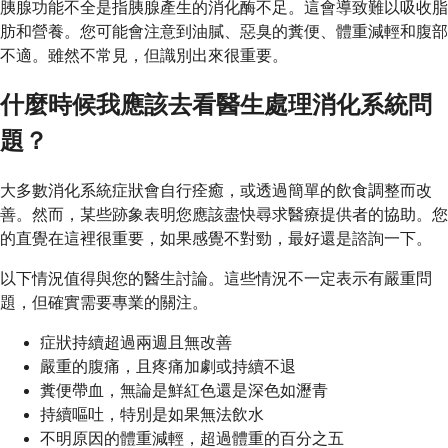
胰腺功能不全是指胰腺產生的消化酶不足。這會導致難以吸收脂
肪和營養。您可能會注意到油膩、惡臭的糞便、體重減輕和腹部
不適。雖然不常見，但識別出來很重要。
什麼時候我應該去看醫生處理消化系統問
題？
大多數消化系統症狀會自行痊癒，或透過簡單的飲食調整而改
善。然而，某些跡象表明您應該盡快尋求醫療提供者的協助。您
的直覺在這裡很重要，如果感覺不對勁，最好還是諮詢一下。
以下情況值得與您的醫生討論。這些情況不一定表示有嚴重問
題，但確實需要專業的關注。
症狀持續超過兩週且無改善
嚴重的腹痛，且疼痛加劇或持續不退
糞便帶血，無論是鮮紅色還是深色如瀝青
持續嘔吐，特別是如果無法飲水
不明原因的體重減輕，超過體重的百分之五