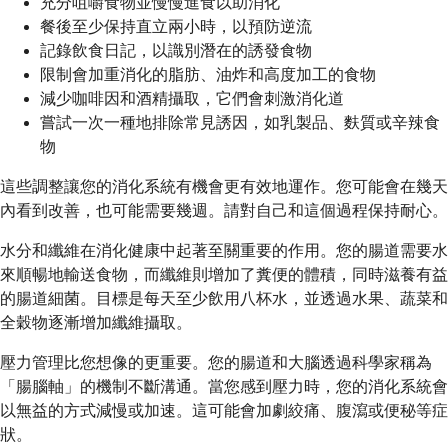
充分咀嚼食物並慢慢進食以助消化
餐後至少保持直立兩小時，以預防逆流
記錄飲食日記，以識別潛在的誘發食物
限制會加重消化的脂肪、油炸和高度加工的食物
減少咖啡因和酒精攝取，它們會刺激消化道
嘗試一次一種地排除常見誘因，如乳製品、麩質或辛辣食
物
這些調整讓您的消化系統有機會更有效地運作。您可能會在幾天
內看到改善，也可能需要幾週。請對自己和這個過程保持耐心。
水分和纖維在消化健康中起著至關重要的作用。您的腸道需要水
來順暢地輸送食物，而纖維則增加了糞便的體積，同時滋養有益
的腸道細菌。目標是每天至少飲用八杯水，並透過水果、蔬菜和
全穀物逐漸增加纖維攝取。
壓力管理比您想像的更重要。您的腸道和大腦透過科學家稱為
「腸腦軸」的機制不斷溝通。當您感到壓力時，您的消化系統會
以無益的方式減慢或加速。這可能會加劇絞痛、腹瀉或便秘等症
狀。