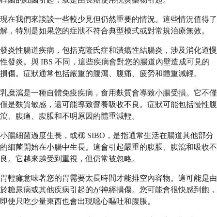
現在我們來談談一些較少見但仍然重要的情況。這些情況值得了
解，特別是如果您的症狀不符合典型模式或對常規治療無效。
發炎性腸道疾病，包括克隆氏症和潰瘍性結腸炎，涉及消化道慢
性發炎。與 IBS 不同，這些疾病會對您的腸道內壁造成可見的
損傷。症狀通常包括嚴重的腹瀉、腹痛、疲勞和體重減輕。
乳糜瀉是一種自體免疫疾病，食用麩質會導致小腸受損。它不僅
僅是麩質敏感，還可能導致營養吸收不良。症狀可能包括慢性腹
瀉、腹痛、腹脹和不明原因的體重減輕。
小腸細菌過度生長，或稱 SIBO，是指通常生活在腸道其他部分
的細菌開始在小腸中生長。這會引起嚴重的腹脹、腹瀉和吸收不
良。它越來越受到重視，但仍常被忽略。
胃輕癱意味著您的胃需要太長時間才能排空內容物。這可能是由
於糖尿病或其他疾病引起的が神經損傷。您可能會很快感到飽，
即使只吃少量東西也會出現噁心嘔吐和腹脹。