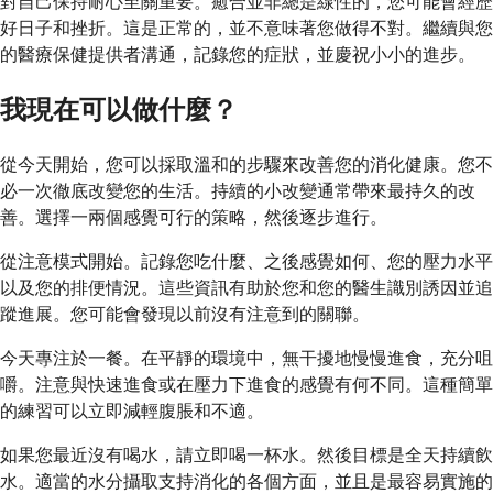
對自己保持耐心至關重要。癒合並非總是線性的，您可能會經歷
好日子和挫折。這是正常的，並不意味著您做得不對。繼續與您
的醫療保健提供者溝通，記錄您的症狀，並慶祝小小的進步。
我現在可以做什麼？
從今天開始，您可以採取溫和的步驟來改善您的消化健康。您不
必一次徹底改變您的生活。持續的小改變通常帶來最持久的改
善。選擇一兩個感覺可行的策略，然後逐步進行。
從注意模式開始。記錄您吃什麼、之後感覺如何、您的壓力水平
以及您的排便情況。這些資訊有助於您和您的醫生識別誘因並追
蹤進展。您可能會發現以前沒有注意到的關聯。
今天專注於一餐。在平靜的環境中，無干擾地慢慢進食，充分咀
嚼。注意與快速進食或在壓力下進食的感覺有何不同。這種簡單
的練習可以立即減輕腹脹和不適。
如果您最近沒有喝水，請立即喝一杯水。然後目標是全天持續飲
水。適當的水分攝取支持消化的各個方面，並且是最容易實施的