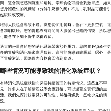
間，這會讓您感到沉重和遲鈍。辛辣食物可能會刺激胃壁。如果
您身體產生的乳糖酶（分解牛奶糖的酶）不足，乳製品可能會引
起腹脹或絞痛。
吃得太快也會導致不適。當您匆忙用餐時，會吞下更多空氣，這
會加劇腹脹。您的胃也沒有時間向大腦發出已飽的信號，所以您
可能會在不知不覺中吃得過多。
過大的份量會給您的消化系統帶來額外壓力。您的胃必須產生更
多的胃酸和消化酶來處理負荷。這可能會導致飽脹感、噁心，甚
至胃酸逆流，因為胃內容物會回流到食道。
哪些情況可能導致我的消化系統症狀？
有時消化系統症狀指向需要持續管理的特定情況。這些並不罕
見，許多人在了解情況並學會應對後，可以過著充實舒適的生
活。我們先探討較常見的可能性，然後再觸及一些較少見的情
況。
腸躁症，常被稱為 IBS，是最常見的消化系統疾病之一。它會引