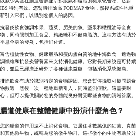
以減少某些在腸道發酵並引起脹氣和腹脹的碳水化合物。它對
IBS 特別有效。您暫時排除高 FODMAP 食物，然後系統性地重
新引入它們，以識別您個人的誘因。
抗發炎飲食強調水果、蔬菜、肥美的魚、堅果和橄欖油等全食
物，同時限制加工食品、精緻糖和不健康脂肪。這種方法有助於
平息全身的發炎，包括消化道。
富含植物性食物、健康脂肪和瘦肉蛋白質的地中海飲食，透過強
調纖維和抗發炎營養素來支持消化健康。它對長期來說是可持續
的，並且已經廣泛研究了各種健康益處，包括消化系統健康。
排除飲食有助於識別特定的食物誘因。您會暫停攝取可疑問題食
物數週，然後一次一種地重新引入，同時監測症狀。這需要耐
心，但可以提供關於您的身體能良好耐受哪些食物的清晰答案。
腸道健康在整體健康中扮演什麼角色？
您的腸道的作用遠不止消化食物。它居住著數萬億的細菌、真菌
和其他微生物，統稱為您的微生物群。這些微小的生物有助於分