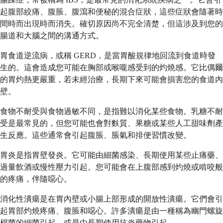
起腹部絞痛、腹脹、腹瀉和便秘的混合症狀，這些症狀會隨著時
間時而出現時而消失。確切原因尚不完全清楚，但這涉及到您的
腸道和大腦之間的溝通方式。
胃食道逆流病，或稱 GERD，是當胃酸規律地回流到食道時發
生的。這會造成您可能在胸部或喉嚨感受到的灼燒感。它比偶爾
的胃灼熱更嚴重，若未經治療，長期下來可能會損害您的食道內
壁。
食物不耐受與食物過敏不同，是指難以消化某些食物。乳糖不耐
受是最常見的，但您可能也會對麩質、果糖或某些人工甜味劑產
生反應。這些通常會引起腹脹、脹氣和排便習慣改變。
胃炎是指胃壁發炎。它可能由細菌感染、長期使用某些止痛藥、
過量飲酒或慢性壓力引起。您可能會在上腹部感到灼燒或啃咬般
的疼痛，伴隨噁心。
消化性潰瘍是在胃內壁或小腸上部形成的開放性潰瘍。它們會引
起胃部灼燒疼痛、腹脹和噁心。許多潰瘍是由一種稱為幽門螺旋
桿菌的細菌引起，或是由長期使用抗炎藥物引起。