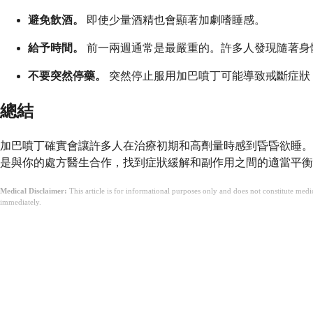
避免飲酒。
即使少量酒精也會顯著加劇嗜睡感。
給予時間。
前一兩週通常是最嚴重的。許多人發現隨著身
不要突然停藥。
突然停止服用加巴噴丁可能導致戒斷症狀
總結
加巴噴丁確實會讓許多人在治療初期和高劑量時感到昏昏欲睡。
是與你的處方醫生合作，找到症狀緩解和副作用之間的適當平衡
Medical Disclaimer:
This article is for informational purposes only and does not constitute med
immediately.