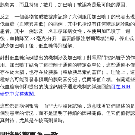
胰島素，而且持續了數月，加巴噴丁被認為是最可能的原因。
反之，一個藥物警戒數據庫記錄了六例服用加巴噴丁的患者出現
低血糖（血糖異常低）的病例，其中包括沒有任何糖尿病診斷的
患者。其中一例涉及一名非糖尿病女性，在使用加巴噴丁一週
後，血糖降至 33 毫克/分升，需要靜脈注射葡萄糖治療。停止或
減少加巴噴丁後，低血糖得到緩解。
針對低血糖病例提出的機制涉及加巴噴丁對電壓門控鈣離子的作
用。加巴噴丁結合了這些離子通道的特定亞單位，這些通道不僅
存在於大腦，也存在於胰腺（釋放胰島素的器官）。理論上，這
種結合可能引發非預期的胰島素分泌，從而降低血糖。有關這些
低血糖病例和提出的胰腺鈣離子通道機制的詳細回顧
可在 NIH
研究中完整查閱
。
這些都是病例報告，而非大型臨床試驗，這意味著它們描述的是
個別患者的情況，而不是證明了持續的因果關係。但它們值得認
真對待，尤其是在較高劑量時。