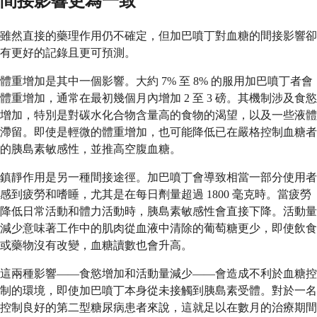
間接影響更為一致
雖然直接的藥理作用仍不確定，但加巴噴丁對血糖的間接影響卻
有更好的記錄且更可預測。
體重增加是其中一個影響。大約 7% 至 8% 的服用加巴噴丁者會
體重增加，通常在最初幾個月內增加 2 至 3 磅。其機制涉及食慾
增加，特別是對碳水化合物含量高的食物的渴望，以及一些液體
滯留。即使是輕微的體重增加，也可能降低已在嚴格控制血糖者
的胰島素敏感性，並推高空腹血糖。
鎮靜作用是另一種間接途徑。加巴噴丁會導致相當一部分使用者
感到疲勞和嗜睡，尤其是在每日劑量超過 1800 毫克時。當疲勞
降低日常活動和體力活動時，胰島素敏感性會直接下降。活動量
減少意味著工作中的肌肉從血液中清除的葡萄糖更少，即使飲食
或藥物沒有改變，血糖讀數也會升高。
這兩種影響——食慾增加和活動量減少——會造成不利於血糖控
制的環境，即使加巴噴丁本身從未接觸到胰島素受體。對於一名
控制良好的第二型糖尿病患者來說，這就足以在數月的治療期間