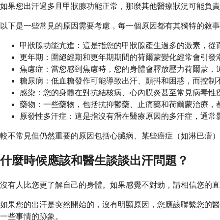
如果您出汗過多且甲狀腺功能正常，那麼其他醫療狀況可能負責
以下是一些常見的原因需要考慮，每一個原因都有其獨特的敘事
甲狀腺功能亢進：這是指您的甲狀腺產生過多的激素，從
更年期：圍絕經期和更年期期間的荷爾蒙變化經常會引發
焦慮症：當您感到焦慮時，您的身體會釋放壓力荷爾蒙，
糖尿病：低血糖發作可能導致出汗、顫抖和困惑，而控制
感染：您的身體在對抗結核病、心內膜炎甚至常見病毒性
藥物：一些藥物，包括抗抑鬱藥、止痛藥和荷爾蒙治療，
原發性多汗症：這是指沒有潛在醫療原因的多汗症，通常
較不常見但仍然重要的原因包括心臟病、某些癌症（如淋巴瘤）
什麼時候應該和醫生談談出汗問題？
沒有人比您更了解自己的身體。如果感覺不對勁，請相信您的直
如果您的出汗是突然開始的，沒有明顯原因，您應該聯繫您的醫
一些事情的跡象。