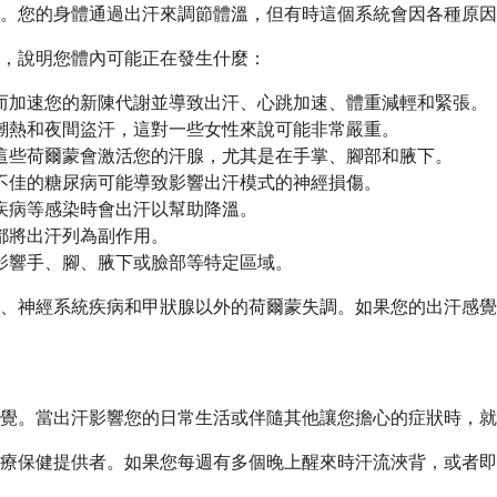
。您的身體通過出汗來調節體溫，但有時這個系統會因各種原因
，說明您體內可能正在發生什麼：
而加速您的新陳代謝並導致出汗、心跳加速、體重減輕和緊張。
潮熱和夜間盜汗，這對一些女性來說可能非常嚴重。
這些荷爾蒙會激活您的汗腺，尤其是在手掌、腳部和腋下。
不佳的糖尿病可能導致影響出汗模式的神經損傷。
疾病等感染時會出汗以幫助降溫。
都將出汗列為副作用。
影響手、腳、腋下或臉部等特定區域。
、神經系統疾病和甲狀腺以外的荷爾蒙失調。如果您的出汗感覺
覺。當出汗影響您的日常生活或伴隨其他讓您擔心的症狀時，就
療保健提供者。如果您每週有多個晚上醒來時汗流浹背，或者即