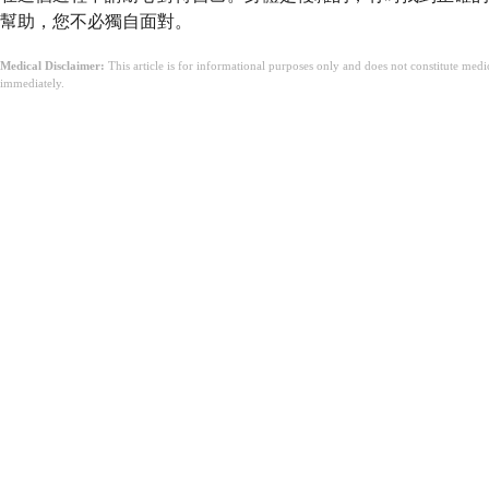
幫助，您不必獨自面對。
Medical Disclaimer:
This article is for informational purposes only and does not constitute med
immediately.