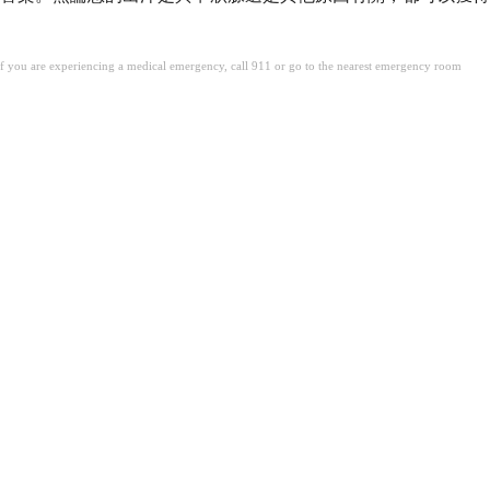
. If you are experiencing a medical emergency, call 911 or go to the nearest emergency room