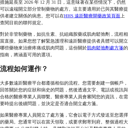
措施延長至 2026 年 12 月 31 日，這意味著在某些情況下，仍然
可以遠端開立部分管制藥物的處方。這主要適用於已與其醫療提
供者建立關係的病患。您可以在
HHS 遠距醫療開藥政策頁面
上
查閱目前的聯邦規定。
對於非管制藥物，如抗生素、抗組織胺藥或肌肉鬆弛劑，流程相
當直接。如果您想了解緊急護理和遠距醫療提供者具體可以開立
哪些藥物來治療疼痛或肌肉問題，這份關於
肌肉鬆弛劑處方箋
的
指南，將涵蓋可用的選項。
流程如何運作？
大多數遠距醫療平台都遵循相似的流程。您需要創建一個帳戶，
回答關於您的症狀和病史的問題，然後透過文字、電話或視訊與
合格的醫療專業人員聯繫。醫療專業人員會審閱您的資訊，在需
要時提出後續問題，並決定是否適合開立處方箋。
如果醫療專業人員開立了處方箋，它會以電子方式發送至您選擇
的藥局。您通常可以在當天領取，或要求郵寄到府。整個過程大