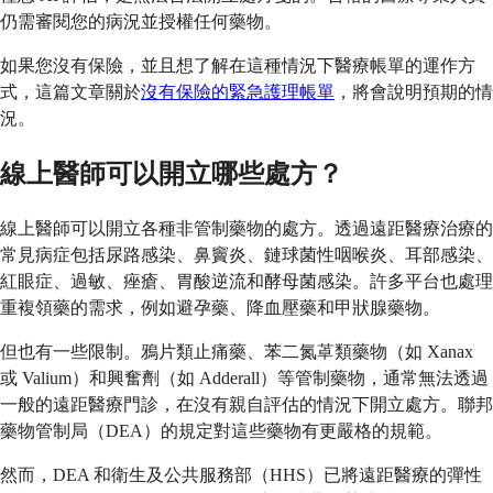
仍需審閱您的病況並授權任何藥物。
如果您沒有保險，並且想了解在這種情況下醫療帳單的運作方
式，這篇文章關於
沒有保險的緊急護理帳單
，將會說明預期的情
況。
線上醫師可以開立哪些處方？
線上醫師可以開立各種非管制藥物的處方。透過遠距醫療治療的
常見病症包括尿路感染、鼻竇炎、鏈球菌性咽喉炎、耳部感染、
紅眼症、過敏、痤瘡、胃酸逆流和酵母菌感染。許多平台也處理
重複領藥的需求，例如避孕藥、降血壓藥和甲狀腺藥物。
但也有一些限制。鴉片類止痛藥、苯二氮䓬類藥物（如 Xanax
或 Valium）和興奮劑（如 Adderall）等管制藥物，通常無法透過
一般的遠距醫療門診，在沒有親自評估的情況下開立處方。聯邦
藥物管制局（DEA）的規定對這些藥物有更嚴格的規範。
然而，DEA 和衛生及公共服務部（HHS）已將遠距醫療的彈性