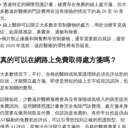
• 透過特定的關懷照護計畫，確實存在免費的線上處方箋，但大
多數遠距醫療的門診費用在沒有保險的情況下約為 20 至 50 美
元。
• 線上醫師可以開立大多數非管制藥物的處方，用於治療常見病
症，如尿路感染、鼻竇炎、過敏和痤瘡。
•鴉片類止痛藥和興奮劑等管制藥物，通常需要親自就診，儘管
在 2026 年底前，遠距醫療的彈性將有所延長。
真的可以在網路上免費取得處方箋嗎？
大多數情況下，不行。合格的醫師或執業護理師必須先評估您的
症狀，才能開立處方箋。即使是簡短的線上文字或視訊諮詢，也
是有相關的費用。
話雖如此，少數遠距醫療服務會為沒有保險或低收入的病患提供
免費諮詢。這些關懷照護計畫會完全免除門診費用。處方箋本身
仍需要在藥局領取並付費，但諮詢是免費的。有些平台也提供由
AI 驅動的免費初步評估，可以引導您找到正確的照護類型。但
僅憑 AI 評估，是無法合法開立處方箋的。合格的醫療專業人員