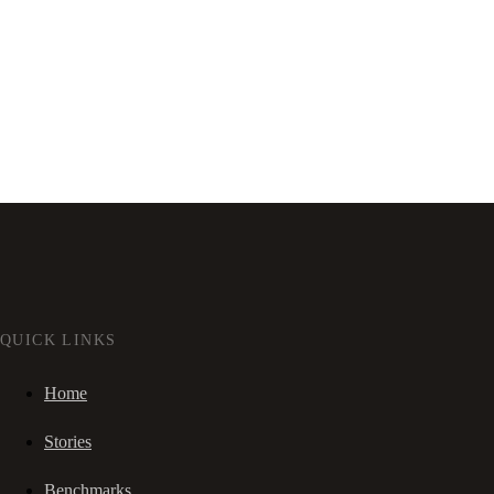
QUICK LINKS
Home
Stories
Benchmarks