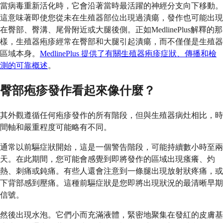
當病毒重新活化時，它會沿著當時最活躍的神經分支向下移動。
這意味著即使您從未在生殖器部位出現過潰瘍，發作也可能出現
在臀部、臀溝、尾骨附近或大腿後側。正如MedlinePlus解釋的那
樣，生殖器疱疹經常在臀部和大腿引起潰瘍，而不僅僅是生殖器
區域本身。
MedlinePlus 提供了有關生殖器疱疹症狀、傳播和檢
測的可靠概述
。
臀部疱疹發作看起來像什麼？
其外觀遵循任何疱疹發作的所有階段，但與生殖器病灶相比，時
間軸和嚴重程度可能略有不同。
通常以前驅症狀開始，這是一個警告階段，可能持續數小時至兩
天。在此期間，您可能會感覺到即將發作的區域出現瘙癢、灼
熱、刺痛或鈍痛。有些人還會注意到一條腿出現放射狀疼痛，或
下背部感到壓痛。這種前驅症狀是您即將出現狀況的最清晰早期
信號。
然後出現水泡。它們小而充滿液體，緊密地聚集在發紅的皮膚基