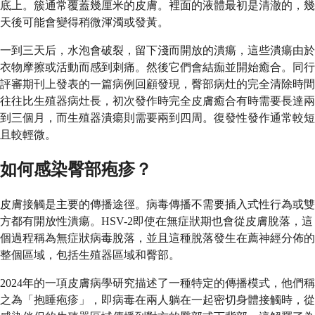
底上。簇通常覆蓋幾厘米的皮膚。裡面的液體最初是清澈的，幾
天後可能會變得稍微渾濁或發黃。
一到三天后，水泡會破裂，留下淺而開放的潰瘍，這些潰瘍由於
衣物摩擦或活動而感到刺痛。然後它們會結痂並開始癒合。同行
評審期刊上發表的一篇病例回顧發現，臀部病灶的完全清除時間
往往比生殖器病灶長，初次發作時完全皮膚癒合有時需要長達兩
到三個月，而生殖器潰瘍則需要兩到四周。復發性發作通常較短
且較輕微。
如何感染臀部疱疹？
皮膚接觸是主要的傳播途徑。病毒傳播不需要插入式性行為或雙
方都有開放性潰瘍。HSV-2即使在無症狀期也會從皮膚脫落，這
個過程稱為無症狀病毒脫落，並且這種脫落發生在薦神經分佈的
整個區域，包括生殖器區域和臀部。
2024年的一項皮膚病學研究描述了一種特定的傳播模式，他們稱
之為「抱睡疱疹」，即病毒在兩人躺在一起密切身體接觸時，從