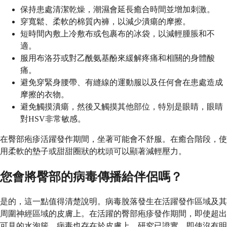
保持患處清潔乾燥，潮濕會延長癒合時間並增加刺激。
穿寬鬆、柔軟的棉質內褲，以減少潰瘍的摩擦。
短時間內敷上冷敷布或包裹布的冰袋，以減輕腫脹和不
適。
服用布洛芬或對乙酰氨基酚來緩解疼痛和相關的身體酸
痛。
避免穿緊身腰帶、有縫線的運動服以及任何會在患處造成
摩擦的衣物。
避免觸摸潰瘍，然後又觸摸其他部位，特別是眼睛，眼睛
對HSV非常敏感。
在臀部疱疹活躍發作期間，坐著可能會不舒服。在癒合階段，使
用柔軟的墊子或甜甜圈狀的枕頭可以顯著減輕壓力。
您會將臀部的病毒傳播給伴侶嗎？
是的，這一點值得清楚說明。病毒脫落發生在活躍發作區域及其
周圍神經區域的皮膚上。在活躍的臀部疱疹發作期間，即使超出
可見的水泡簇，病毒也存在於皮膚上。研究已證實，即使沒有明