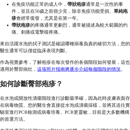
在免疫功能正常的成人中，
帶狀疱疹
通常是一次性的事
件，並且在50歲之前很少見，除非免疫功能受損。
單純疱
疹
會經常復發，尤其是在第一年。
帶狀疱疹
的疼痛通常更劇烈，通常被描述為較大範圍的灼
痛、刺痛或電擊樣疼痛。
來自活躍水泡的拭子測試是確認哪種病毒負責的確切方法，您的
醫生通常可以僅從臨床表現判斷。
作為視覺參考，了解疱疹在每次發作的各個階段如何發展，這也
適用於臀部病灶，
這張照片指南將逐步介紹每個階段的情況
。
如何診斷臀部疱疹？
在水泡或開放性潰瘍階段進行診斷最準確，因為此時皮膚表面存
在病毒物質。您的醫生會直接從水泡或潰瘍採樣，並將其送往實
驗室進行PCR檢測或病毒培養。PCR更靈敏，目前是大多數機構
的首選方法。