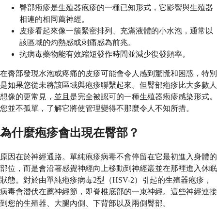
臀部疱疹是生殖器疱疹的一種已知形式，它影響與生殖器
相連的相同薦神經。
皮疹看起來像一簇緊密排列、充滿液體的小水泡，通常以
該區域的灼熱感或刺痛感為前兆。
抗病毒藥物能有效縮短發作時間並減少復發頻率。
在臀部發現水泡或疼痛的皮疹可能會令人感到驚慌和困惑，特別
是如果您從未將該區域與疱疹聯繫起來。但臀部疱疹比大多數人
想像的更常見，並且是完全被認可的一種生殖器疱疹感染形式。
您並不孤單，了解它將使管理變得不那麼令人不知所措。
為什麼疱疹會出現在臀部？
原因在於神經通路。單純疱疹病毒不會停留在它最初進入身體的
部位，而是會沿著感覺神經向上移動到神經叢並在那裡進入休眠
狀態。對於由單純疱疹病毒2型（HSV-2）引起的生殖器疱疹，
病毒會潛伏在薦神經節，即脊椎底部的一束神經。這些神經連接
到您的生殖器、大腿內側、下背部以及兩側臀部。