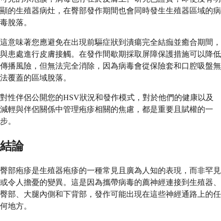
顯的生殖器病灶，在臀部發作期間也會同時發生生殖器區域的病
毒脫落。
這意味著您應避免在出現前驅症狀到潰瘍完全結痂並癒合期間，
與患處進行皮膚接觸。在發作間歇期採取屏障保護措施可以降低
傳播風險，但無法完全消除，因為病毒會從保險套和口腔吸盤無
法覆蓋的區域脫落。
對性伴侶公開您的HSV狀況和發作模式，對於他們的健康以及
減輕與伴侶關係中管理疱疹相關的焦慮，都是重要且賦權的一
步。
結論
臀部疱疹是生殖器疱疹的一種常見且廣為人知的表現，而非罕見
或令人擔憂的變異。這是因為攜帶病毒的薦神經連接到生殖器、
臀部、大腿內側和下背部，發作可能出現在這些神經通路上的任
何地方。