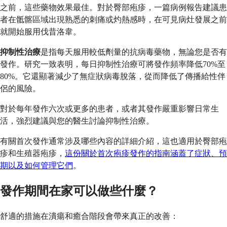
之前，這些藥物效果最佳。對於臀部疱疹，一篇病例報告建議患
者在骶髂區域出現熟悉的刺痛或灼熱感時，在可見病灶發展之前
就開始服用伐昔洛韋。
抑制性治療
是指每天服用較低劑量的抗病毒藥物，無論您是否有
發作。研究一致表明，每日抑制性治療可將發作頻率降低70%至
80%。它還顯著減少了無症狀病毒脫落，從而降低了傳播給性伴
侶的風險。
對於每年發作六次或更多的患者，或者其發作嚴重影響日常生
活，強烈建議與您的醫生討論抑制性治療。
有關首次發作通常涉及哪些內容的詳細介紹，這也適用於臀部疱
疹和生殖器疱疹，
這份關於首次疱疹發作的指南涵蓋了症狀、預
期以及如何管理它們
。
發作期間在家可以做些什麼？
舒適的措施在潰瘍和癒合階段會帶來真正的改善：