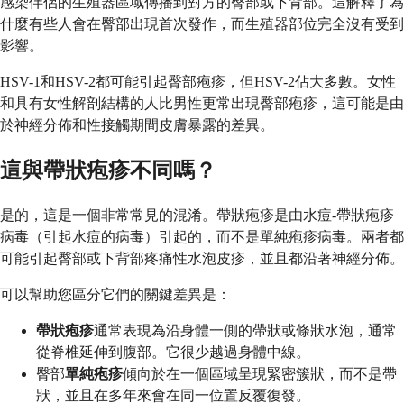
感染伴侶的生殖器區域傳播到對方的臀部或下背部。這解釋了為
什麼有些人會在臀部出現首次發作，而生殖器部位完全沒有受到
影響。
HSV-1和HSV-2都可能引起臀部疱疹，但HSV-2佔大多數。女性
和具有女性解剖結構的人比男性更常出現臀部疱疹，這可能是由
於神經分佈和性接觸期間皮膚暴露的差異。
這與帶狀疱疹不同嗎？
是的，這是一個非常常見的混淆。帶狀疱疹是由水痘-帶狀疱疹
病毒（引起水痘的病毒）引起的，而不是單純疱疹病毒。兩者都
可能引起臀部或下背部疼痛性水泡皮疹，並且都沿著神經分佈。
可以幫助您區分它們的關鍵差異是：
帶狀疱疹
通常表現為沿身體一側的帶狀或條狀水泡，通常
從脊椎延伸到腹部。它很少越過身體中線。
臀部
單純疱疹
傾向於在一個區域呈現緊密簇狀，而不是帶
狀，並且在多年來會在同一位置反覆復發。