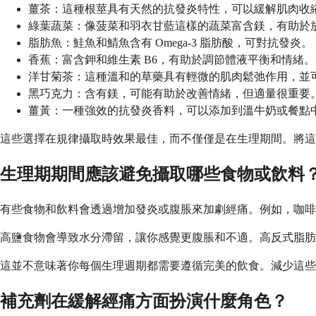
薑茶：這種根莖具有天然的抗發炎特性，可以緩解肌肉收
綠葉蔬菜：像菠菜和羽衣甘藍這樣的蔬菜富含鎂，有助於
脂肪魚：鮭魚和鯖魚含有 Omega-3 脂肪酸，可對抗發炎。
香蕉：富含鉀和維生素 B6，有助於調節體液平衡和情緒。
洋甘菊茶：這種溫和的草藥具有輕微的肌肉鬆弛作用，並
黑巧克力：含有鎂，可能有助於改善情緒，但適量很重要
薑黃：一種強效的抗發炎香料，可以添加到溫牛奶或餐點
這些選擇在規律攝取時效果最佳，而不僅僅是在生理期間。將這
生理期期間應該避免攝取哪些食物或飲料
有些食物和飲料會透過增加發炎或腹脹來加劇經痛。例如，咖啡
高鹽食物會導致水分滯留，讓你感覺更腹脹和不適。高反式脂
這並不意味著你每個生理週期都需要遵循完美的飲食。減少這些
補充劑在緩解經痛方面扮演什麼角色？