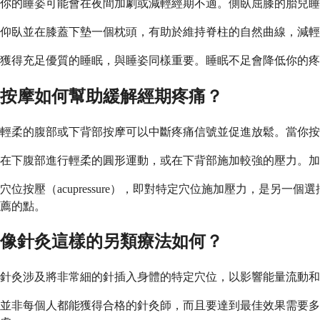
你的睡姿可能會在夜間加劇或減輕經期不適。側臥屈膝的胎兒睡
仰臥並在膝蓋下墊一個枕頭，有助於維持脊柱的自然曲線，減輕
獲得充足優質的睡眠，與睡姿同樣重要。睡眠不足會降低你的疼
按摩如何幫助緩解經期疼痛？
輕柔的腹部或下背部按摩可以中斷疼痛信號並促進放鬆。當你按
在下腹部進行輕柔的圓形運動，或在下背部施加較強的壓力。加
穴位按壓（acupressure），即對特定穴位施加壓力，是
薦的點。
像針灸這樣的另類療法如何？
針灸涉及將非常細的針插入身體的特定穴位，以影響能量流動和
並非每個人都能獲得合格的針灸師，而且要達到最佳效果需要