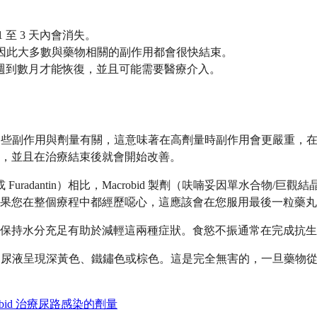
至 3 天內會消失。
內清除，因此大多數與藥物相關的副作用都會很快結束。
週到數月才能恢復，並且可能需要醫療介入。
不振。這些副作用與劑量有關，這意味著在高劑量時副作用會更嚴重
輕微，並且在治療結束後就會開始改善。
 Furadantin）相比，Macrobid 製劑（呋喃妥因單水合物/
在整個療程中都經歷噁心，這應該會在您服用最後一粒藥丸後的 2
持水分充足有助於減輕這兩種症狀。食慾不振通常在完成抗生素治療
您的尿液呈現深黃色、鐵鏽色或棕色。這是完全無害的，一旦藥物從腎
robid 治療尿路感染的劑量