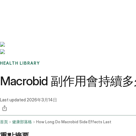
Benchmarks
Stories
FAQ
Sign up / Log in
HEALTH LIBRARY
Macrobid 副作用會持續
Last updated
2026年3月14日
首頁
健康部落格
How Long Do Macrobid Side Effects Last