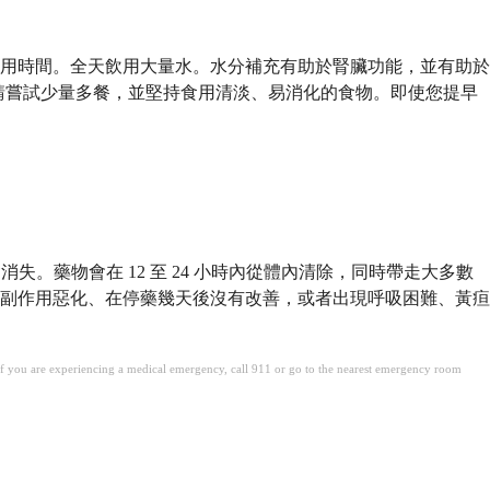
用時間。全天飲用大量水。水分補充有助於腎臟功能，並有助於
續，請嘗試少量多餐，並堅持食用清淡、易消化的食物。即使您提早
失。藥物會在 12 至 24 小時內從體內清除，同時帶走大多數
副作用惡化、在停藥幾天後沒有改善，或者出現呼吸困難、黃疸
. If you are experiencing a medical emergency, call 911 or go to the nearest emergency room