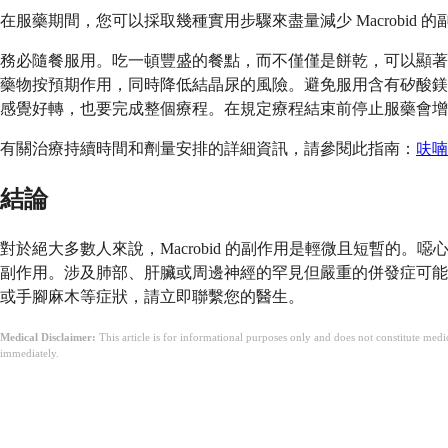
在服藥期間，您可以採取幾種實用步驟來盡量減少 Macrobid 的
務必隨餐服用。吃一頓豐盛的餐點，而不僅僅是餅乾，可以顯著
藥物按預期作用，同時降低結晶尿的風險。避免服用含有矽酸鎂的
感覺好轉，也要完成整個療程。在規定療程結束前停止服藥會增
有關治療持續時間和劑量安排的詳細資訊，請參閱此指南：
呋喃
結論
對於絕大多數人來說，Macrobid 的副作用是輕微且短暫的。噁
副作用。涉及肺部、肝臟或周邊神經的罕見但嚴重的併發症可能
或手腳麻木等症狀，請立即聯繫您的醫生。
Medical Disclaimer:
This article is for informational purposes only and does not constitute med
immediately.