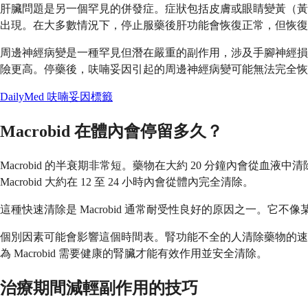
肝臟問題是另一個罕見的併發症。症狀包括皮膚或眼睛變黃（黃疸）、
出現。在大多數情況下，停止服藥後肝功能會恢復正常，但恢復
周邊神經病變是一種罕見但潛在嚴重的副作用，涉及手腳神經損傷
險更高。停藥後，呋喃妥因引起的周邊神經病變可能無法完全恢
DailyMed 呋喃妥因標籤
Macrobid 在體內會停留多久？
Macrobid 的半衰期非常短。藥物在大約 20 分鐘內會
Macrobid 大約在 12 至 24 小時內會從體內完全清除。
這種快速清除是 Macrobid 通常耐受性良好的原因之一
個別因素可能會影響這個時間表。腎功能不全的人清除藥物的速
為 Macrobid 需要健康的腎臟才能有效作用並安全清除。
治療期間減輕副作用的技巧