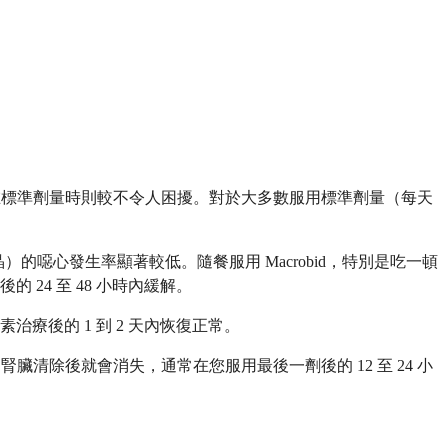
，在標準劑量時則較不令人困擾。對於大多數服用標準劑量（每天
巨觀結晶）的噁心發生率顯著較低。隨餐服用 Macrobid，特別是吃一頓
4 至 48 小時內緩解。
後的 1 到 2 天內恢復正常。
臟清除後就會消失，通常在您服用最後一劑後的 12 至 24 小