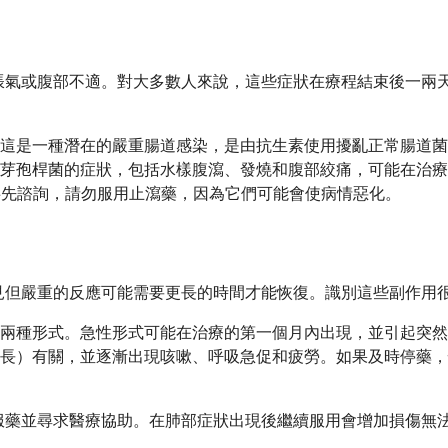
、脹氣、脹氣或腹部不適。對大多數人來說，這些症狀在療程結束後
是一種潛在的嚴重腸道感染，是由抗生素使用擾亂正常腸道菌群所引
芽孢桿菌的症狀，包括水樣腹瀉、發燒和腹部絞痛，可能在治療
未經事先諮詢，請勿服用止瀉藥，因為它們可能會使病情惡化。
幾種罕見但嚴重的反應可能需要更長的時間才能恢復。識別這些副作
兩種形式。急性形式可能在治療的第一個月內出現，並引起突然
長）有關，並逐漸出現咳嗽、呼吸急促和疲勞。如果及時停藥，
即停止服藥並尋求醫療協助。在肺部症狀出現後繼續服用會增加損傷