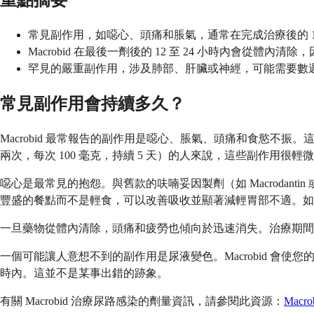
重點摘要
常見副作用，如噁心、頭痛和脹氣，通常在完成治療後的 1 
Macrobid 在最後一劑後的 12 至 24 小時內會從體
罕見的嚴重副作用，涉及肺部、肝臟或神經，可能需要數
常見副作用會持續多久？
Macrobid 最常報告的副作用是噁心、脹氣、頭痛和食慾
兩次，每次 100 毫克，持續 5 天）的人來說，這些副作用很
噁心是最常見的抱怨。與舊款的呋喃妥因製劑（如 Macrodantin 或
豐盛的餐點而不是輕食，可以改善吸收並顯著減輕胃部不適。如果您
一旦藥物從體內清除，頭痛和疲勞也傾向於迅速消失。治療期間保
一個可能讓人意想不到的副作用是尿液變色。Macrobid 會使
時內。這並不是某事出錯的跡象。
有關 Macrobid 治療尿路感染的劑量資訊，請參閱此資源：
Mac