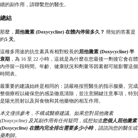
續的副作用，請聯繫您的醫生。
總結
那麼，
屈他黴素 (Doxycycline) 在體內停留多久？
簡短的答案是
約
5 天
。
這種多用途的抗生素具有相對較長的
屈他黴素 (Doxycycline) 半
衰期
，為 16 至 22 小時，這就是為什麼在您最後一劑後它會在體
內停留一段時間。年齡、健康狀況和劑量等因素都可能影響這個
時間表。
最重要的建議始終是相同的：請嚴格按照醫生的指示服藥。完成
整個療程以確保您的感染徹底清除，並注意關鍵注意事項，特別
是陽光照射以及與食物和其他藥物的相互作用。
本文僅供參考，不構成醫療建議。如果您對屈他黴素
(Doxycycline) 及其副作用有任何疑問，或想知道
您個人屈他黴素
(Doxycycline) 在體內完全排出需要多少小時
，請諮詢您的醫生或
藥劑師。