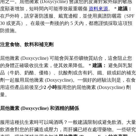
用之一。屈他黴素 (Doxycycline) 會讓您的皮膚對紫外線的敏感
度顯著增加，短時間內可能導致嚴重曬傷
資料來源
。 *
建議：
在戶外時，請穿著防護服、戴寬邊帽，並使用廣譜防曬霜（SPF
30 或更高）。在最後一劑後的約 5 天內，都應謹慎採取這項預
防措施。
注意食物、飲料和補充劑
屈他黴素 (Doxycycline) 可能會與某些礦物質結合，這會阻止您
的身體正確吸收抗生素，使其效果降低。 *
建議：
避免與乳製
品（牛奶、奶酪、優格）、抗酸劑或含有鈣、鐵、鎂或鋁的補充
劑一起服用屈他黴素 (Doxycycline)。一個好的經驗法則是，在食
用這些產品前後至少
2 小時
服用您的屈他黴素 (Doxycycline) 劑
量。
屈他黴素 (Doxycycline) 和酒精的關係
服用這種抗生素時可以喝酒嗎？一般建議限制或避免飲酒。大量
飲酒會對您的肝臟造成壓力，而肝臟已經在處理藥物。一些研究