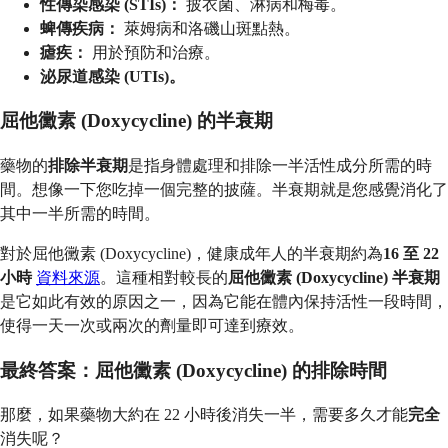
性傳染感染 (STIs)：
披衣菌、淋病和梅毒。
蜱傳疾病：
萊姆病和洛磯山斑點熱。
瘧疾：
用於預防和治療。
泌尿道感染 (UTIs)。
屈他黴素 (Doxycycline) 的半衰期
藥物的
排除半衰期
是指身體處理和排除一半活性成分所需的時
間。想像一下您吃掉一個完整的披薩。半衰期就是您感覺消化了
其中一半所需的時間。
對於屈他黴素 (Doxycycline)，健康成年人的半衰期約為
16 至 22
小時
資料來源
。這種相對較長的
屈他黴素 (Doxycycline) 半衰期
是它如此有效的原因之一，因為它能在體內保持活性一段時間，
使得一天一次或兩次的劑量即可達到療效。
最終答案：屈他黴素 (Doxycycline) 的排除時間
那麼，如果藥物大約在 22 小時後消失一半，需要多久才能
完全
消失呢？