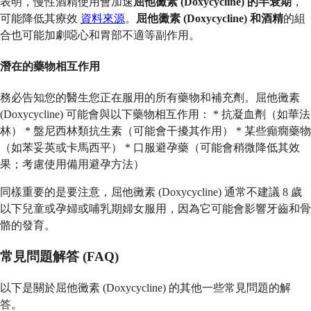
表明，慢性酒精使用會加速
屈他黴素 (Doxycycline) 的半衰期
，
可能降低其療效
資料來源
。
屈他黴素 (Doxycycline) 和酒精
的組
合也可能加劇噁心和胃部不適等副作用。
潛在的藥物相互作用
務必告知您的醫生您正在服用的所有藥物和補充劑。屈他黴素
(Doxycycline) 可能會與以下藥物相互作用： * 抗凝血劑（如華法
林） * 盤尼西林類抗生素（可能會干擾其作用） * 某些癲癇藥物
（如苯妥英或卡馬西平） * 口服避孕藥（可能會稍微降低其效
果；考慮使用備用避孕方法）
同樣重要的是要注意，屈他黴素 (Doxycycline) 通常不建議 8 歲
以下兒童或孕婦或哺乳期婦女服用，因為它可能會影響牙齒和骨
骼的發育。
常見問題解答 (FAQ)
以下是關於屈他黴素 (Doxycycline) 的其他一些常見問題的解
答。