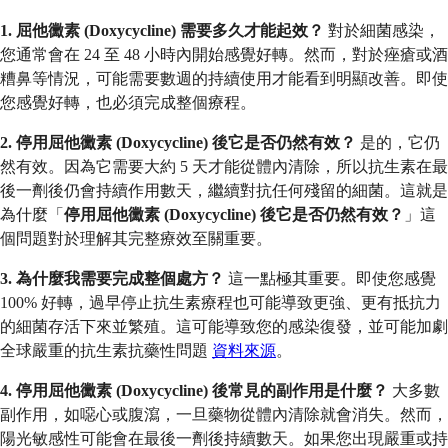
1. 屈他黴素 (Doxycycline) 需要多久才能起效？
對於細菌感染，
您通常會在 24 至 48 小時內開始感覺好轉。然而，對於痤瘡或酒
糟鼻等情況，可能需要數週的持續使用才能看到明顯改善。即使
您感覺好轉，也必須完成整個療程。
2. 停用屈他黴素 (Doxycycline) 後它是否仍然有效？
是的，它仍
然有效。因為它需要大約 5 天才能從體內清除，所以抗生素在最
後一劑後仍會持續作用數天，繼續對抗任何殘留的細菌。這就是
為什麼「
停用屈他黴素 (Doxycycline) 後它是否仍然有效？
」這
個問題對於理解其完整療效至關重要。
3. 為什麼我需要完成整個處方？
這一點極其重要。即使您感覺
100% 好轉，過早停止抗生素療程也可能導致更強、更有抵抗力
的細菌存活下來並繁殖。這可能導致您的感染復發，並可能加劇
全球嚴重的抗生素抗藥性問題
資料來源
。
4. 停用屈他黴素 (Doxycycline) 後常見的副作用是什麼？
大多數
副作用，如噁心或腹瀉，一旦藥物從體內清除就會消失。然而，
陽光敏感性可能會在最後一劑後持續數天。如果您出現嚴重或持