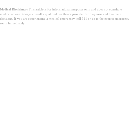
Medical Disclaimer:
This article is for informational purposes only and does not constitute
medical advice. Always consult a qualified healthcare provider for diagnosis and treatment
decisions. If you are experiencing a medical emergency, call 911 or go to the nearest emergency
room immediately.