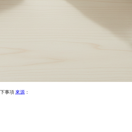
以下事項
來源
：