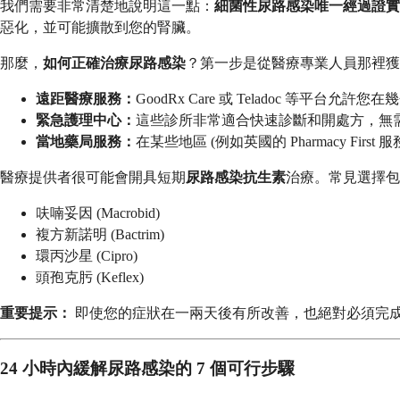
我們需要非常清楚地說明這一點：
細菌性尿路感染唯一經過證實
惡化，並可能擴散到您的腎臟。
那麼，
如何正確治療尿路感染
？第一步是從醫療專業人員那裡獲
遠距醫療服務：
GoodRx Care 或 Teladoc 等
緊急護理中心：
這些診所非常適合快速診斷和開處方，無
當地藥局服務：
在某些地區 (例如英國的 Pharmacy F
醫療提供者很可能會開具短期
尿路感染抗生素
治療。常見選擇包
呋喃妥因 (Macrobid)
複方新諾明 (Bactrim)
環丙沙星 (Cipro)
頭孢克肟 (Keflex)
重要提示：
即使您的症狀在一兩天後有所改善，也絕對必須完
24 小時內緩解尿路感染的 7 個可行步驟