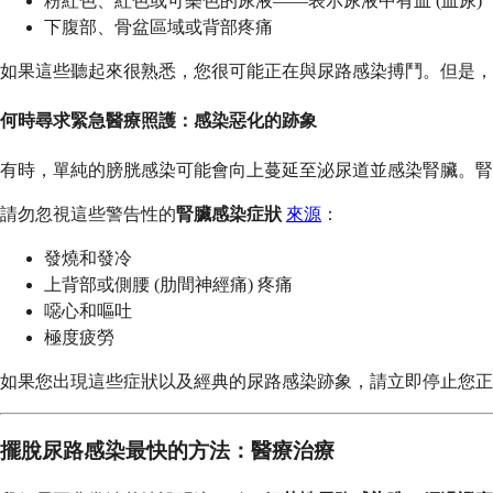
粉紅色、紅色或可樂色的尿液——表示尿液中有血 (血尿)
下腹部、骨盆區域或背部疼痛
如果這些聽起來很熟悉，您很可能正在與尿路感染搏鬥。但是，
何時尋求緊急醫療照護：感染惡化的跡象
有時，單純的膀胱感染可能會向上蔓延至泌尿道並感染腎臟。腎臟
請勿忽視這些警告性的
腎臟感染症狀
來源
：
發燒和發冷
上背部或側腰 (肋間神經痛) 疼痛
噁心和嘔吐
極度疲勞
如果您出現這些症狀以及經典的尿路感染跡象，請立即停止您正
擺脫尿路感染最快的方法：醫療治療