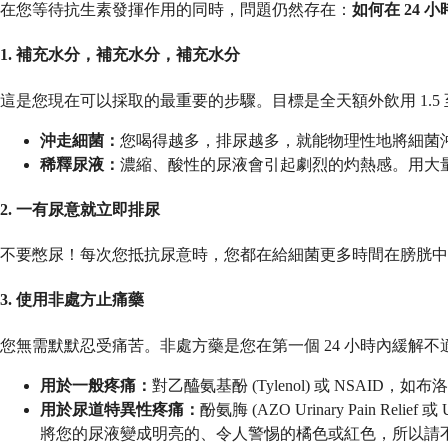
在您等待抗生素發揮作用的同時，問題仍然存在：
如何在 24
1. 補充水分，補充水分，補充水分
這是您現在可以採取的最重要的步驟。目標是全天額外飲用 1.5 
沖走細菌：
您喝得越多，排尿越多，就能物理性地將細菌
稀釋尿液：
濃縮、酸性的尿液會引起劇烈的灼熱感。用大
2. 一有尿意就立即排尿
不要憋尿！每次您抵抗尿意時，您都在給細菌更多時間在膀胱中
3. 使用非處方止痛藥
您無需默默忍受痛苦。非處方藥是您在第一個 24 小時內緩解
用於一般疼痛：
對乙醯氨基酚 (Tylenol) 或 NSAID，如
用於尿道特異性疼痛：
酚氨脢 (AZO Urinary Pai
將您的尿液變成明亮的、令人警惕的橘色或紅色，所以請