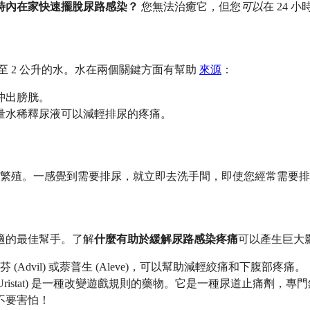
 小時內在家快速擺脫尿路感染？
您無法治癒它，但您
可以
在 24 
至 2 公升的水。水在兩個關鍵方面有幫助
來源
：
沖出膀胱。
量水稀釋尿液可以減輕排尿的疼痛。
繁殖。一感覺到需要排尿，就立即去洗手間，即使您經常需要排
不適的最佳幫手。了解
什麼有助於緩解尿路感染疼痛
可以產生巨大
布洛芬 (Advil) 或萘普生 (Aleve)，可以幫助減輕絞痛和下腹部疼痛。
n Relief 或 Uristat) 是一種改變遊戲規則的藥物。它是一種尿
不要害怕！