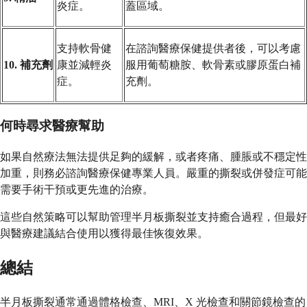
炎症。
蓋區域。
支持軟骨健
在諮詢醫療保健提供者後，可以考慮
10. 補充劑
康並減輕炎
服用葡萄糖胺、軟骨素或膠原蛋白補
症。
充劑。
何時尋求醫療幫助
如果自然療法無法提供足夠的緩解，或者疼痛、腫脹或不穩定性
加重，則務必諮詢醫療保健專業人員。嚴重的撕裂或併發症可能
需要手術干預或更先進的治療。
這些自然策略可以幫助管理半月板撕裂並支持癒合過程，但最好
與醫療建議結合使用以獲得最佳恢復效果。
總結
半月板撕裂通常通過體格檢查、MRI、X 光檢查和關節鏡檢查的