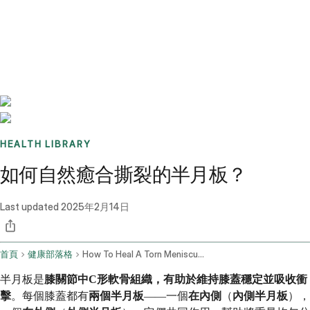
Benchmarks
Stories
FAQ
Sign up / Log in
HEALTH LIBRARY
如何自然癒合撕裂的半月板？
Last updated
2025年2月14日
首頁
健康部落格
How To Heal A Torn Meniscus Naturally
半月板是
膝關節中C形軟骨組織，有助於維持膝蓋穩定並吸收衝
擊
。每個膝蓋都有
兩個半月板
——一個
在內側
（
內側半月板
），