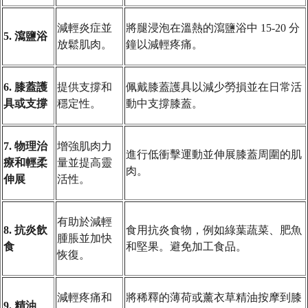
減輕炎症並
將腿浸泡在溫熱的瀉鹽浴中 15-20 分
5. 瀉鹽浴
放鬆肌肉。
鐘以減輕疼痛。
6. 膝蓋護
提供支撐和
佩戴膝蓋護具以減少勞損並在日常活
具或支撐
穩定性。
動中支撐膝蓋。
7. 物理治
增強肌肉力
進行低衝擊運動並伸展膝蓋周圍的肌
療和輕柔
量並提高靈
肉。
伸展
活性。
有助於減輕
8. 抗炎飲
食用抗炎食物，例如綠葉蔬菜、肥魚
腫脹並加快
食
和堅果。避免加工食品。
恢復。
減輕疼痛和
將稀釋的薄荷或薰衣草精油按摩到膝
9. 精油