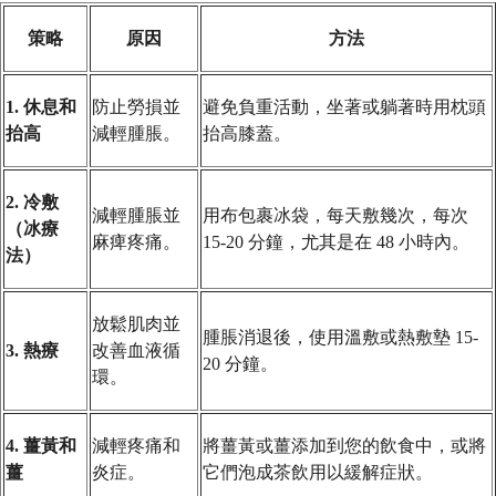
策略
原因
方法
1. 休息和
防止勞損並
避免負重活動，坐著或躺著時用枕頭
抬高
減輕腫脹。
抬高膝蓋。
2. 冷敷
減輕腫脹並
用布包裹冰袋，每天敷幾次，每次
（冰療
麻痺疼痛。
15-20 分鐘，尤其是在 48 小時內。
法）
放鬆肌肉並
腫脹消退後，使用溫敷或熱敷墊 15-
3. 熱療
改善血液循
20 分鐘。
環。
4. 薑黃和
減輕疼痛和
將薑黃或薑添加到您的飲食中，或將
薑
炎症。
它們泡成茶飲用以緩解症狀。