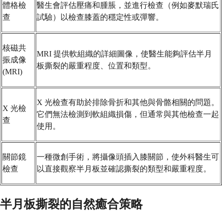
體格檢
醫生會評估壓痛和腫脹，並進行檢查（例如麥默瑞氏
查
試驗）以檢查膝蓋的穩定性或彈響。
核磁共
MRI 提供軟組織的詳細圖像，使醫生能夠評估半月
振成像
板撕裂的嚴重程度、位置和類型。
(MRI)
X 光檢查有助於排除骨折和其他與骨骼相關的問題。
X 光檢
它們無法檢測到軟組織損傷，但通常與其他檢查一起
查
使用。
關節鏡
一種微創手術，將攝像頭插入膝關節，使外科醫生可
檢查
以直接觀察半月板並確認撕裂的類型和嚴重程度。
半月板撕裂的自然癒合策略