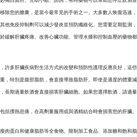
必獨自面對。互助小組、諮詢，有時藥物可以幫助您停止飲酒並
移除您的膽囊，是當今最常見的手術之一。大多數人恢復迅速，
其他免疫抑制劑可以減少發炎並預防纖維化。您需要定期監測，
於緩解肝臟疼痛。改善心臟功能、管理水腫和控制血壓的藥物都
，許多肝臟疾病對生活方式的改變和預防性護理反應良好，這些
重，特別是腹部脂肪，會直接導致脂肪肝。即使是適度的體重減
，長期過量飲酒會直接損害肝臟細胞。如果您選擇飲酒，請適量
包括撲熱息痛，在高劑量服用或與酒精結合時會損害您的肝臟。
瘦肉蛋白和健康脂肪等全食物。限制加工食品、添加糖和飽和脂