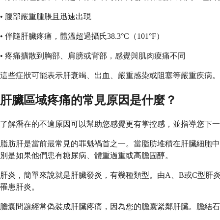
• 腹部嚴重腫脹且迅速出現
• 伴隨肝臟疼痛，體溫超過攝氏38.3°C（101°F）
• 疼痛擴散到胸部、肩膀或背部，感覺與肌肉痠痛不同
這些症狀可能表示肝衰竭、出血、嚴重感染或阻塞等嚴重疾病。
肝臟區域疼痛的常見原因是什麼？
了解潛在的不適原因可以幫助您感覺更有掌控感，並指導您下一
脂肪肝是當前最常見的罪魁禍首之一。當脂肪堆積在肝臟細胞中
別是如果他們患有糖尿病、體重過重或高膽固醇。
肝炎，簡單來說就是肝臟發炎，有幾種類型。由A、B或C型肝
罹患肝炎。
膽囊問題經常偽裝成肝臟疼痛，因為您的膽囊緊鄰肝臟。膽結石