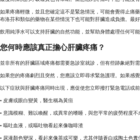
如果疼痛輕微，並且您確定這不是緊急情況，可能會覺得止痛藥
布洛芬和類似的藥物在某些情況下也可能對肝臟造成負擔。最好
飲用純淨水可以支持肝臟的自然功能，並幫助身體處理任何可能
您何時應該真正擔心肝臟疼痛？
並非所有的肝臟區域疼痛都需要急診室就診，但有些跡象絕對需
如果您的疼痛劇烈且突然，您應該立即尋求緊急護理。如果感覺
以下症狀與肝臟疼痛同時出現，應促使您立即撥打緊急電話或前
• 皮膚或眼白變黃，醫生稱為黃疸
• 意識模糊、難以喚醒，或異常的嗜睡，與您平常的疲勞程度不
• 嘔吐血液，或嘔吐物看起來像咖啡渣
• 尿液顏色變深，看起來像茶或可樂，尤其伴隨蒼白或陶土色糞