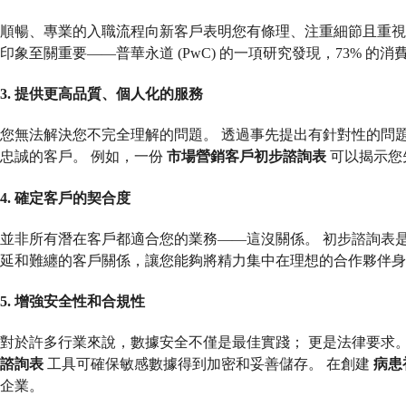
順暢、專業的入職流程向新客戶表明您有條理、注重細節且重視
印象至關重要——普華永道 (PwC) 的一項研究發現，73% 
3. 提供更高品質、個人化的服務
您無法解決您不完全理解的問題。 透過事先提出有針對性的問
忠誠的客戶。 例如，一份
市場營銷客戶初步諮詢表
可以揭示您
4. 確定客戶的契合度
並非所有潛在客戶都適合您的業務——這沒關係。 初步諮詢表
延和難纏的客戶關係，讓您能夠將精力集中在理想的合作夥伴身
5. 增強安全性和合規性
對於許多行業來說，數據安全不僅是最佳實踐； 更是法律要求。 
諮詢表
工具可確保敏感數據得到加密和妥善儲存。 在創建
病患
企業。