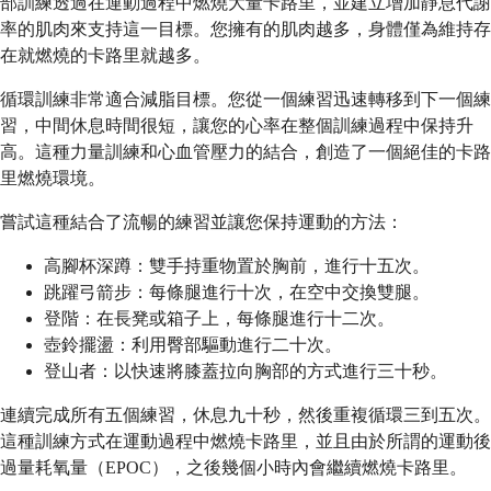
部訓練透過在運動過程中燃燒大量卡路里，並建立增加靜息代謝
率的肌肉來支持這一目標。您擁有的肌肉越多，身體僅為維持存
在就燃燒的卡路里就越多。
循環訓練非常適合減脂目標。您從一個練習迅速轉移到下一個練
習，中間休息時間很短，讓您的心率在整個訓練過程中保持升
高。這種力量訓練和心血管壓力的結合，創造了一個絕佳的卡路
里燃燒環境。
嘗試這種結合了流暢的練習並讓您保持運動的方法：
高腳杯深蹲：雙手持重物置於胸前，進行十五次。
跳躍弓箭步：每條腿進行十次，在空中交換雙腿。
登階：在長凳或箱子上，每條腿進行十二次。
壺鈴擺盪：利用臀部驅動進行二十次。
登山者：以快速將膝蓋拉向胸部的方式進行三十秒。
連續完成所有五個練習，休息九十秒，然後重複循環三到五次。
這種訓練方式在運動過程中燃燒卡路里，並且由於所謂的運動後
過量耗氧量（EPOC），之後幾個小時內會繼續燃燒卡路里。