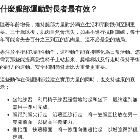
什麼腿部運動對長者最有效？
隨著年齡增長，維持腿部力量對於獨立生活和預防跌倒至關重
要。三十歲以後，肌肉自然會流失，如果不進行抗阻訓練，每十
年可能會失去百分之三到五的肌肉量。這不必是您的結局。
專注於平衡和功能性動作，這些動作能直接轉化為日常活動。您
需要那些能提高您從椅子上站起來、爬樓梯以及行走時保持平衡
的能力的運動。安全和關節健康比大重量更重要。
這些動作在保護關節並建立實用力量的同時，也支持健康的衰
老：
坐站練習：利用椅子練習緩慢地站起和坐下，最終達到無
需用手即可完成。
腳跟到腳尖行走：沿著直線行走，將一隻腳直接放在另一
隻腳前面，以提高平衡能力。
側抬腿：扶著檯面，將一條腿向側邊抬起，以增強臀部穩
定肌。