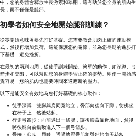
中，您的身體會釋放生長激素和睪酮，這有助於您全身的肌肉生
長，而不僅僅是腿部。
初學者如何安全地開始腿部訓練？
從零開始意味著要先打好基礎。您需要教會肌肉正確的運動模
式，然後再增加負荷。這能保護您的關節，並為您長期的進步打
下基礎，避免挫折。
在最初的兩到四周，從徒手訓練開始。簡單的動作，如深蹲、弓
箭步和登階，可以幫助您的身體學習正確的姿勢。即使一開始感
覺容易，您的肌肉也需要時間來適應新的壓力。
以下是能安全有效地為您打好基礎的核心動作：
徒手深蹲：雙腳與肩同寬站立，臀部向後向下蹲，彷彿坐
在椅子上，然後站起。
行走弓箭步：向前邁出一條腿，讓後膝蓋靠近地面，然後
將後腿向前擺動進入下一個弓箭步。
臀橋：仰臥，屈膝，透過擠壓臀肌將臀部抬向天花板。