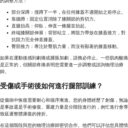
的調整方法：
部分深蹲：僅蹲下一半，在任何膝蓋不適開始之前停止。
靠牆蹲：固定位置消除了膝關節的剪切力。
直腿抬高：仰臥，伸直一條腿並抬起。
終端膝關節伸展：背部站立，將阻力帶放在膝蓋後方，對
抗阻力完全伸直膝蓋。
臀部推力：專注於臀肌力量，而沒有顯著的膝蓋移動。
如果在運動後感到劇痛或腫脹加劇，請務必停止。一些肌肉酸痛
是正常的，但關節疼痛表明您需要進一步調整或諮詢物理治療
師。
受傷或手術後如何進行腿部訓練？
從傷病中恢復需要耐心和循序漸進。您的身體經歷了創傷，無論
是事故還是手術修復。重建力量是分階段進行的，匆忙進行會導
致延遲整體康復的挫折。
在這個階段與您的物理治療師密切合作。他們可以評估您具體情