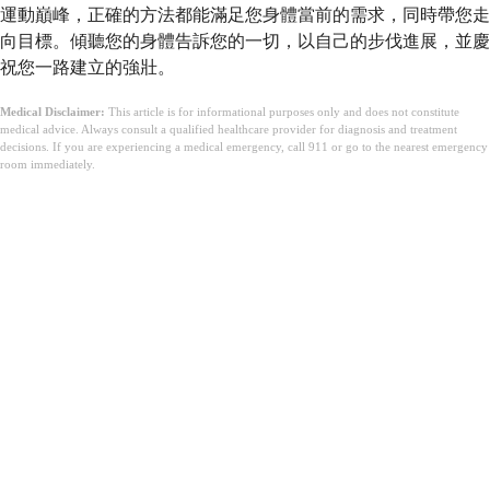
運動巔峰，正確的方法都能滿足您身體當前的需求，同時帶您走
向目標。傾聽您的身體告訴您的一切，以自己的步伐進展，並慶
祝您一路建立的強壯。
Medical Disclaimer:
This article is for informational purposes only and does not constitute
medical advice. Always consult a qualified healthcare provider for diagnosis and treatment
decisions. If you are experiencing a medical emergency, call 911 or go to the nearest emergency
room immediately.