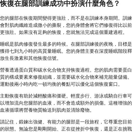
恢復在腿部訓練成功中扮演什麼角色？
您的腿部在恢復期間變得更強壯，而不是在訓練本身期間。訓練
會對肌肉纖維造成微小的撕裂，您的身體會將它們修復得比以前
更強壯。如果沒有足夠的恢復，您就無法完成這個重建過程。
睡眠是肌肉修復發生最多的時候。在腿部訓練後的夜晚，目標是
獲得七到九小時的高質量睡眠。您的身體主要在深度睡眠階段釋
放生長激素和其他恢復信號。
營養透過蛋白質和碳水化合物支持恢復過程。您的肌肉需要蛋白
質的構成要素來修復組織，並需要碳水化合物來補充能量儲備。
運動後兩小時內吃一頓均衡的餐點可以優化這個恢復窗口。
主動恢復有助於減輕酸痛和僵硬。輕度步行、游泳或騎自行車可
以增加流向您腿部的血液，而不會造成額外的損傷。這種增強的
血液循環將營養物質輸送到肌肉並清除廢物。
請記住，鍛鍊出強健、有能力的腿部是一段旅程，它尊重您目前
的狀態。無論您是剛剛開始、正在從挫折中恢復，還是正在挑戰