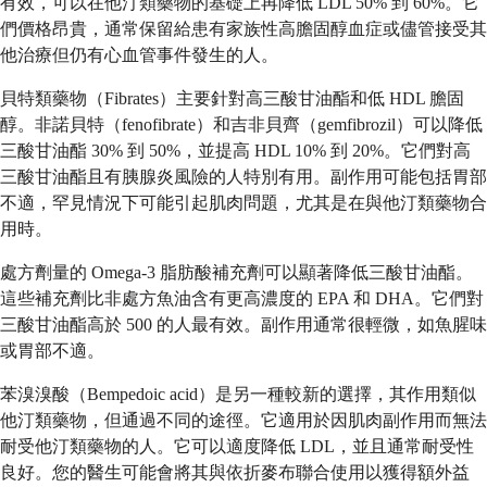
有效，可以在他汀類藥物的基礎上再降低 LDL 50% 到 60%。它
們價格昂貴，通常保留給患有家族性高膽固醇血症或儘管接受其
他治療但仍有心血管事件發生的人。
貝特類藥物（Fibrates）主要針對高三酸甘油酯和低 HDL 膽固
醇。非諾貝特（fenofibrate）和吉非貝齊（gemfibrozil）可以降低
三酸甘油酯 30% 到 50%，並提高 HDL 10% 到 20%。它們對高
三酸甘油酯且有胰腺炎風險的人特別有用。副作用可能包括胃部
不適，罕見情況下可能引起肌肉問題，尤其是在與他汀類藥物合
用時。
處方劑量的 Omega-3 脂肪酸補充劑可以顯著降低三酸甘油酯。
這些補充劑比非處方魚油含有更高濃度的 EPA 和 DHA。它們對
三酸甘油酯高於 500 的人最有效。副作用通常很輕微，如魚腥味
或胃部不適。
苯溴溴酸（Bempedoic acid）是另一種較新的選擇，其作用類似
他汀類藥物，但通過不同的途徑。它適用於因肌肉副作用而無法
耐受他汀類藥物的人。它可以適度降低 LDL，並且通常耐受性
良好。您的醫生可能會將其與依折麥布聯合使用以獲得額外益