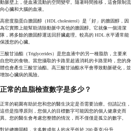
動脈壁上，使血液流動的空間變窄。隨著時間推移，這會限制流
向心臟和大腦的血液。
高密度脂蛋白膽固醇（HDL cholesterol）是「好」的膽固醇，因
為它實際上能幫助清除動脈中其他的膽固醇。它就像一個清潔
隊，將多餘的膽固醇運送回肝臟處理。較高的 HDL 水平通常能
保護您的心臟。
三酸甘油酯（Triglycerides）是您血液中的另一種脂肪，主要來
自您吃的食物。當您攝取的卡路里超過消耗的卡路里時，您的身
體也會產生三酸甘油酯。高三酸甘油酯水平會導致動脈硬化，並
增加心臟病的風險。
正常的血脂檢查數字是多少？
正常的範圍有助於您和您的醫生決定是否需要治療。但請記住，
這些是指導原則，您個人的目標數字可能因您的個人健康史而
異。您的醫生會考慮您整體的情況，而不僅僅是孤立的數字。
對於總膽固醇，大多數成年人的水平低於 200 毫克/分升