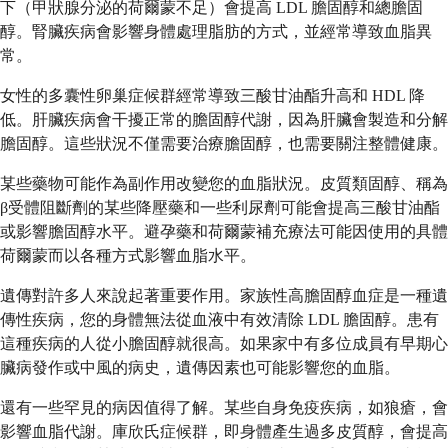
下（甲狀腺分泌的荷爾蒙不足）會提高 LDL 膽固醇和總膽固
醇。腎臟疾病會影響身體處理脂肪的方式，並經常導致血脂異
常。
女性的多囊性卵巢症候群經常導致三酸甘油酯升高和 HDL 降
低。肝臟疾病會干擾正常的膽固醇代謝，因為肝臟會製造和分解
膽固醇。這些狀況不僅需要治療膽固醇，也需要關注整體健康。
某些藥物可能作為副作用改變您的血脂狀況。皮質類固醇、稱為
β受體阻斷劑的某些降壓藥和一些利尿劑可能會提高三酸甘油酯
或影響膽固醇水平。避孕藥和荷爾蒙補充療法可能因使用的具體
荷爾蒙而以各種方式影響血脂水平。
遺傳對許多人來說起著重要作用。家族性高膽固醇血症是一種遺
傳性疾病，您的身體無法從血液中有效清除 LDL 膽固醇。患有
這種疾病的人從小膽固醇就很高。如果家中有多位成員有早期心
臟病發作或中風的病史，遺傳因素也可能影響您的血脂。
還有一些罕見的病因值得了解。某些自身免疫疾病，如狼瘡，會
影響血脂代謝。庫欣氏症候群，即身體產生過多皮質醇，會提高