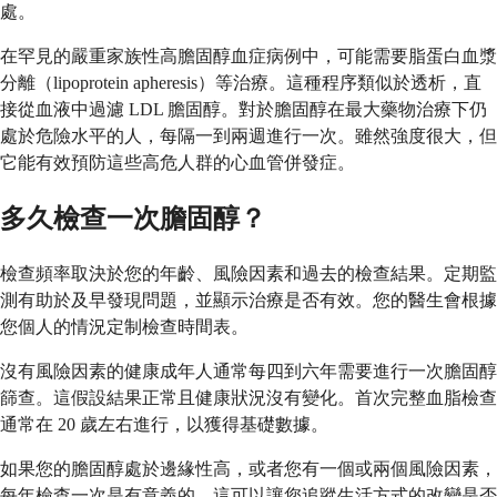
處。
在罕見的嚴重家族性高膽固醇血症病例中，可能需要脂蛋白血漿
分離（lipoprotein apheresis）等治療。這種程序類似於透析，直
接從血液中過濾 LDL 膽固醇。對於膽固醇在最大藥物治療下仍
處於危險水平的人，每隔一到兩週進行一次。雖然強度很大，但
它能有效預防這些高危人群的心血管併發症。
多久檢查一次膽固醇？
檢查頻率取決於您的年齡、風險因素和過去的檢查結果。定期監
測有助於及早發現問題，並顯示治療是否有效。您的醫生會根據
您個人的情況定制檢查時間表。
沒有風險因素的健康成年人通常每四到六年需要進行一次膽固醇
篩查。這假設結果正常且健康狀況沒有變化。首次完整血脂檢查
通常在 20 歲左右進行，以獲得基礎數據。
如果您的膽固醇處於邊緣性高，或者您有一個或兩個風險因素，
每年檢查一次是有意義的。這可以讓您追蹤生活方式的改變是否