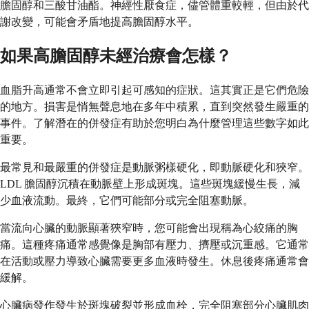
膽固醇和三酸甘油酯。神經性厭食症，儘管體重較輕，但由於代
謝改變，可能會矛盾地提高膽固醇水平。
如果高膽固醇未經治療會怎樣？
血脂升高通常不會立即引起可感知的症狀。這其實正是它們危險
的地方。損害是悄無聲息地在多年中積累，直到突然發生嚴重的
事件。了解潛在的併發症有助於您明白為什麼管理這些數字如此
重要。
最常見和最嚴重的併發症是動脈粥樣硬化，即動脈硬化和狹窄。
LDL 膽固醇沉積在動脈壁上形成斑塊。這些斑塊緩慢生長，減
少血液流動。最終，它們可能部分或完全阻塞動脈。
當流向心臟的動脈顯著狹窄時，您可能會出現稱為心絞痛的胸
痛。這種疼痛通常感覺像是胸部有壓力、擠壓或沉重感。它通常
在活動或壓力導致心臟需要更多血液時發生。休息後疼痛通常會
緩解。
心臟病發作發生於斑塊破裂並形成血栓，完全阻塞部分心臟肌肉