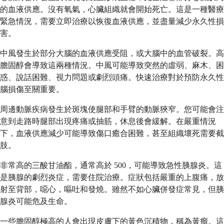
的血液供應。沒有氧氣，心臟組織就會開始死亡。這是一種醫療
緊急情況，需要立即治療以恢復血液供應，並盡量減少永久性損
害。
中風發生於部分大腦的血液供應受阻，或大腦中的血管破裂。高
膽固醇會導致這兩種情況。中風可能導致突然的虛弱、麻木、困
惑、說話困難、視力問題或劇烈頭痛。快速治療對於預防永久性
腦損傷至關重要。
周邊動脈疾病發生於斑塊使腿部和手臂的動脈狹窄。您可能會注
意到走路時腿部出現疼痛或抽筋，休息後會緩解。在嚴重情況
下，血液供應減少可能導致傷口癒合困難，甚至組織壞死需要截
肢。
非常高的三酸甘油酯，通常高於 500，可能導致急性胰腺炎。這
是胰腺的劇烈炎症，需要住院治療。症狀包括嚴重的上腹痛，放
射至背部，噁心，嘔吐和發燒。雖然不如心臟併發症常見，但胰
腺炎可能危及生命。
一些膽固醇極高的人會出現皮膚下的黃色沉積物，稱為黃瘤。這