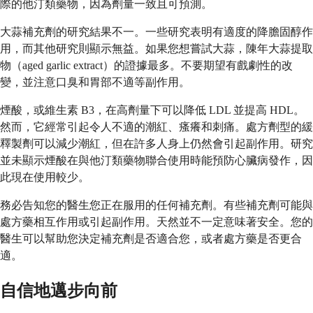
際的他汀類藥物，因為劑量一致且可預測。
大蒜補充劑的研究結果不一。一些研究表明有適度的降膽固醇作
用，而其他研究則顯示無益。如果您想嘗試大蒜，陳年大蒜提取
物（aged garlic extract）的證據最多。不要期望有戲劇性的改
變，並注意口臭和胃部不適等副作用。
煙酸，或維生素 B3，在高劑量下可以降低 LDL 並提高 HDL。
然而，它經常引起令人不適的潮紅、瘙癢和刺痛。處方劑型的緩
釋製劑可以減少潮紅，但在許多人身上仍然會引起副作用。研究
並未顯示煙酸在與他汀類藥物聯合使用時能預防心臟病發作，因
此現在使用較少。
務必告知您的醫生您正在服用的任何補充劑。有些補充劑可能與
處方藥相互作用或引起副作用。天然並不一定意味著安全。您的
醫生可以幫助您決定補充劑是否適合您，或者處方藥是否更合
適。
自信地邁步向前