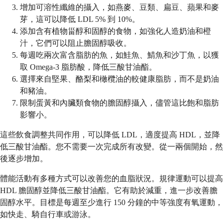
增加可溶性纖維的攝入，如燕麥、豆類、扁豆、蘋果和麥
芽，這可以降低 LDL 5% 到 10%。
添加含有植物甾醇和固醇的食物，如強化人造奶油和橙
汁，它們可以阻止膽固醇吸收。
每週吃兩次富含脂肪的魚，如鮭魚、鯖魚和沙丁魚，以獲
取 Omega-3 脂肪酸，降低三酸甘油酯。
選擇來自堅果、酪梨和橄欖油的較健康脂肪，而不是奶油
和豬油。
限制蛋黃和內臟類食物的膽固醇攝入，儘管這比飽和脂肪
影響小。
這些飲食調整共同作用，可以降低 LDL，適度提高 HDL，並降
低三酸甘油酯。您不需要一次完成所有改變。從一兩個開始，然
後逐步增加。
體能活動有多種方式可以改善您的血脂狀況。規律運動可以提高
HDL 膽固醇並降低三酸甘油酯。它有助於減重，進一步改善膽
固醇水平。目標是每週至少進行 150 分鐘的中等強度有氧運動，
如快走、騎自行車或游泳。