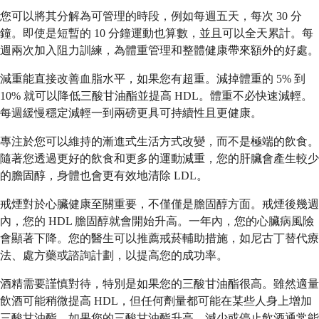
您可以將其分解為可管理的時段，例如每週五天，每次 30 分
鐘。即使是短暫的 10 分鐘運動也算數，並且可以全天累計。每
週兩次加入阻力訓練，為體重管理和整體健康帶來額外的好處。
減重能直接改善血脂水平，如果您有超重。減掉體重的 5% 到
10% 就可以降低三酸甘油酯並提高 HDL。體重不必快速減輕。
每週緩慢穩定減輕一到兩磅更具可持續性且更健康。
專注於您可以維持的漸進式生活方式改變，而不是極端的飲食。
隨著您透過更好的飲食和更多的運動減重，您的肝臟會產生較少
的膽固醇，身體也會更有效地清除 LDL。
戒煙對於心臟健康至關重要，不僅僅是膽固醇方面。戒煙後幾週
內，您的 HDL 膽固醇就會開始升高。一年內，您的心臟病風險
會顯著下降。您的醫生可以推薦戒菸輔助措施，如尼古丁替代療
法、處方藥或諮詢計劃，以提高您的成功率。
酒精需要謹慎對待，特別是如果您的三酸甘油酯很高。雖然適量
飲酒可能稍微提高 HDL，但任何劑量都可能在某些人身上增加
三酸甘油酯。如果您的三酸甘油酯升高，減少或停止飲酒通常能