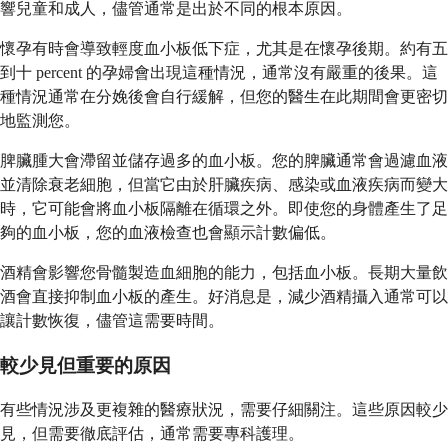
響兒童和成人，儘管通常是出於不同的根本原因。
懷孕有時會導致輕度血小板低下症，尤其是在懷孕後期。約有五
到十 percent 的孕婦會出現這種情況，通常沒有嚴重的後果。這
種情況通常在分娩後會自行緩解，但您的醫生在此期間會更密切
地監測您。
脾臟腫大會滯留並儲存過多的血小板。您的脾臟通常會過濾血液
並清除衰老細胞，但當它由於肝臟疾病、感染或血液疾病而變大
時，它可能會將血小板隔離在循環之外。即使您的身體產生了足
夠的血小板，您的血液檢查也會顯示計數偏低。
酒精會影響您骨髓製造血細胞的能力，包括血小板。長期大量飲
酒會直接抑制血小板的產生。好消息是，減少酒精攝入通常可以
讓計數恢復，儘管這需要時間。
較少見但重要的原因
有些情況涉及更複雜的醫療狀況，需要仔細關注。這些原因較少
見，但需要徹底評估，通常需要專科護理。