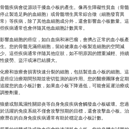
骨髓疾病會從源頭干擾血小板的產生。像再生障礙性貧血（骨髓
停止製造足夠的血細胞）或骨髓增生異常綜合徵（細胞發育異
常）等疾病，除了其他血細胞成分外，還會影響血小板數量。這
些疾病通常也會伴隨其他血細胞計數異常。
影響血細胞的癌症，如白血病和淋巴瘤，會擠占正常的血小板產
生。您的骨髓充滿癌細胞，留給健康血小板製造細胞的空間減
少。這些疾病通常伴隨其他症狀，如不明原因的體重減輕、持續
性疲勞、盜汗或淋巴結腫大。
化療和放療會損害快速分裂的細胞，包括製造血小板的細胞。這
是癌症治療期間預期並密切監測的副作用。您的醫療團隊會定期
追蹤您的血小板計數，如果血小板下降過低，可能會延遲治療或
調整劑量。
狼瘡或類風濕性關節炎等自身免疫疾病會觸發血小板破壞。您過
於活躍的免疫系統不僅會攻擊預期的目標，還會攻擊血小板。治
療潛在的自身免疫疾病通常有助於穩定血小板計數。