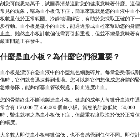
刻您可能思緒萬千，試圖弄清楚這對您的健康意味著什麼。這個
常見的現象，稱為血小板低下症，簡單來說就是您的血液中血小
板數量低於正常範圍。冷靜地理解它，有助於您採取正確的下一
步行動。血小板是微小的血球，能通過形成血栓來幫助您的身體
止血。雖然血小板計數偏低需要引起重視，但並不總是意味著有
嚴重問題正在發生。
什麼是血小板？為什麼它們很重要？
血小板是漂浮在您血液中的小型無色細胞碎片。每當您受傷或割
傷時，它們就會迅速趕到現場。您可以將它們想像成您身體的緊
急維修隊，能夠堵塞血管破裂處，防止過度出血。
您的骨髓終生不斷地製造血小板。健康的成年人每微升血液中通
常含有 150,000 至 450,000 個血小板。當您的計數低於 150,000
時，醫生就稱之為血小板低下症，但嚴重程度取決於低於正常值
的幅度。
大多數人即使血小板輕微偏低，也不會感覺到任何不同。即使計