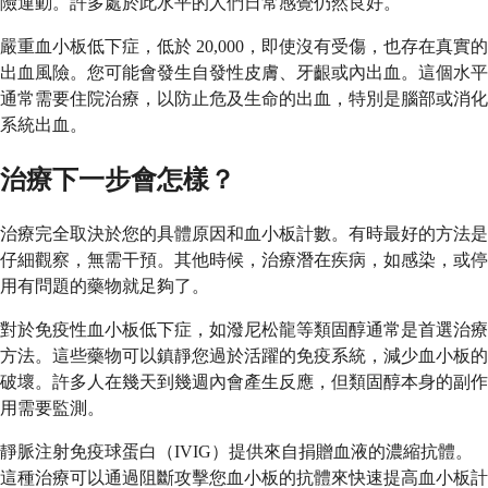
險運動。許多處於此水平的人們日常感覺仍然良好。
嚴重血小板低下症，低於 20,000，即使沒有受傷，也存在真實的
出血風險。您可能會發生自發性皮膚、牙齦或內出血。這個水平
通常需要住院治療，以防止危及生命的出血，特別是腦部或消化
系統出血。
治療下一步會怎樣？
治療完全取決於您的具體原因和血小板計數。有時最好的方法是
仔細觀察，無需干預。其他時候，治療潛在疾病，如感染，或停
用有問題的藥物就足夠了。
對於免疫性血小板低下症，如潑尼松龍等類固醇通常是首選治療
方法。這些藥物可以鎮靜您過於活躍的免疫系統，減少血小板的
破壞。許多人在幾天到幾週內會產生反應，但類固醇本身的副作
用需要監測。
靜脈注射免疫球蛋白（IVIG）提供來自捐贈血液的濃縮抗體。
這種治療可以通過阻斷攻擊您血小板的抗體來快速提高血小板計