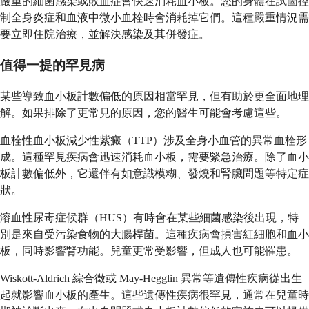
嚴重的細菌感染或敗血症會快速消耗血小板。您的身體在試圖控
制全身炎症和血液中微小血栓時會消耗掉它們。這種嚴重情況需
要立即住院治療，並解決感染及其併發症。
值得一提的罕見病
某些導致血小板計數偏低的原因相當罕見，但有助於更全面地理
解。如果排除了更常見的原因，您的醫生可能會考慮這些。
血栓性血小板減少性紫癜（TTP）涉及全身小血管的異常血栓形
成。這種罕見疾病會迅速消耗血小板，需要緊急治療。除了血小
板計數偏低外，它還伴有如意識模糊、發燒和腎臟問題等特定症
狀。
溶血性尿毒症候群（HUS）有時會在某些細菌感染後出現，特
別是來自受污染食物的大腸桿菌。這種疾病會損害紅細胞和血小
板，同時影響腎功能。兒童更常受影響，但成人也可能罹患。
Wiskott-Aldrich 綜合徵或 May-Hegglin 異常等遺傳性疾病從出生
起就影響血小板的產生。這些遺傳性疾病很罕見，通常在兒童時