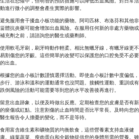
生活在恐懼中，但明智的預防措施可以降低出血風險。對日常活
動進行微小的調整會產生實際的影響。
避免服用會干擾血小板功能的藥物。阿司匹林、布洛芬和其他非
甾體抗炎藥可能會增加出血風險。在服用任何新的非處方藥物或
補充劑之前，請諮詢您的醫生或藥劑師。
使用軟毛牙刷，刷牙時動作輕柔。相比無蠟牙線，有蠟牙線更不
易割傷您的牙齦。這些簡單的改變可以保護您的口腔免受不必要
的出血。
根據您的血小板計數謹慎選擇活動。即使血小板計數中度偏低，
步行、游泳和溫和的運動通常也沒問題。接觸性運動、重訓或有
跌倒風險的活動可能需要等到您的水平改善後再進行。
留意出血跡象，以便及時做出反應。定期檢查您的皮膚是否有新
的瘀傷或紅點。注意割傷的止血時間是否比平常長。及時向您的
醫生報告令人擔憂的變化，而不是等待。
食用富含維生素和礦物質的均衡飲食，這些營養素支持血液健
康。綠葉蔬菜、瘦肉蛋白和全穀物提供您的身體所需的營養。雖