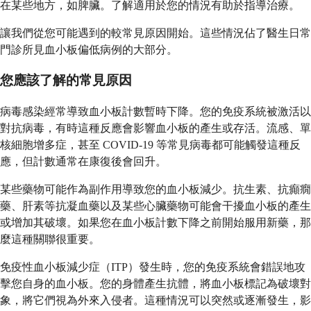
在某些地方，如脾臟。了解適用於您的情況有助於指導治療。
讓我們從您可能遇到的較常見原因開始。這些情況佔了醫生日常
門診所見血小板偏低病例的大部分。
您應該了解的常見原因
病毒感染經常導致血小板計數暫時下降。您的免疫系統被激活以
對抗病毒，有時這種反應會影響血小板的產生或存活。流感、單
核細胞增多症，甚至 COVID-19 等常見病毒都可能觸發這種反
應，但計數通常在康復後會回升。
某些藥物可能作為副作用導致您的血小板減少。抗生素、抗癲癇
藥、肝素等抗凝血藥以及某些心臟藥物可能會干擾血小板的產生
或增加其破壞。如果您在血小板計數下降之前開始服用新藥，那
麼這種關聯很重要。
免疫性血小板減少症（ITP）發生時，您的免疫系統會錯誤地攻
擊您自身的血小板。您的身體產生抗體，將血小板標記為破壞對
象，將它們視為外來入侵者。這種情況可以突然或逐漸發生，影