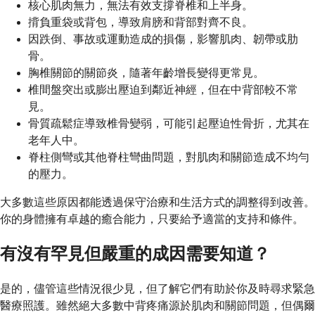
核心肌肉無力，無法有效支撐脊椎和上半身。
揹負重袋或背包，導致肩膀和背部對齊不良。
因跌倒、事故或運動造成的損傷，影響肌肉、韌帶或肋
骨。
胸椎關節的關節炎，隨著年齡增長變得更常見。
椎間盤突出或膨出壓迫到鄰近神經，但在中背部較不常
見。
骨質疏鬆症導致椎骨變弱，可能引起壓迫性骨折，尤其在
老年人中。
脊柱側彎或其他脊柱彎曲問題，對肌肉和關節造成不均勻
的壓力。
大多數這些原因都能透過保守治療和生活方式的調整得到改善。
你的身體擁有卓越的癒合能力，只要給予適當的支持和條件。
有沒有罕見但嚴重的成因需要知道？
是的，儘管這些情況很少見，但了解它們有助於你及時尋求緊急
醫療照護。雖然絕大多數中背疼痛源於肌肉和關節問題，但偶爾