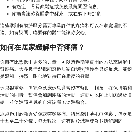
有癌症、骨質疏鬆症或免疫系統問題病史。
疼痛會讓你從睡夢中醒來，或在躺下時加劇。
這些準則有助於區分需要專業評估的疼痛和可以在家處理的不
適。如有疑問，聯繫你的醫生能讓你安心。
如何在居家緩解中背疼痛？
你擁有比想像中更多的力量，可以透過簡單實用的方法來緩解中
背疼痛。大多數情況都能透過居家自我照護獲得良好反應。關鍵
是溫和、持續、耐心地對待正在康復的身體。
休息很重要，但完全臥床休息通常沒有幫助。相反，在保持溫和
活動的同時，暫停會加劇疼痛的活動。運動可以防止肌肉過於僵
硬，並促進該區域的血液循環以促進癒合。
冰袋適用於新近受傷或突發疼痛。將冰袋用薄毛巾包裹，每次敷
十五至二十分鐘，每天數次。這有助於減輕發炎並緩解劇痛。