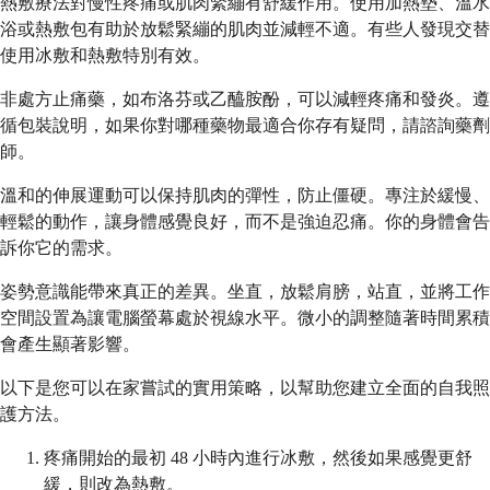
熱敷療法對慢性疼痛或肌肉緊繃有舒緩作用。使用加熱墊、溫水
浴或熱敷包有助於放鬆緊繃的肌肉並減輕不適。有些人發現交替
使用冰敷和熱敷特別有效。
非處方止痛藥，如布洛芬或乙醯胺酚，可以減輕疼痛和發炎。遵
循包裝說明，如果你對哪種藥物最適合你存有疑問，請諮詢藥劑
師。
溫和的伸展運動可以保持肌肉的彈性，防止僵硬。專注於緩慢、
輕鬆的動作，讓身體感覺良好，而不是強迫忍痛。你的身體會告
訴你它的需求。
姿勢意識能帶來真正的差異。坐直，放鬆肩膀，站直，並將工作
空間設置為讓電腦螢幕處於視線水平。微小的調整隨著時間累積
會產生顯著影響。
以下是您可以在家嘗試的實用策略，以幫助您建立全面的自我照
護方法。
疼痛開始的最初 48 小時內進行冰敷，然後如果感覺更舒
緩，則改為熱敷。