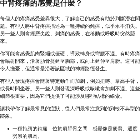
中背疼痛的感覺是什麼？
每個人的疼痛感受差異很大，了解自己的感受有助於判斷潛在問
題。有些人將中背疼痛描述為一種持續的鈍痛，似乎永不消失。
另一些人則會經歷尖銳、刺痛的感覺，在移動或呼吸時突然襲
來。
你可能會感覺肌肉緊繃或僵硬，導致轉身或彎腰不適。有時疼痛
會輻射開來，沿著肋骨蔓延至胸部，或向上延伸至肩膀。這可能
令人擔憂，但通常是沿著該區域的神經路徑發生。
有些人發現疼痛會隨著特定動作而加劇，例如扭轉、舉高手臂，
或長時間坐著。另一些人則發現深呼吸或咳嗽會加劇不適。這些
細節很重要，因為它們提供了可能涉及哪些結構的線索。
讓我帶你了解最常見的症狀，從人們最常注意到的到較不典型的
跡象。
一種持續的鈍痛，位於肩胛骨之間，感覺像是疲勞、過度
勞累的肌肉。