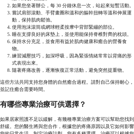
如果您坐著辦公，每 30 分鐘休息一次，站起來短暫活動。
嘗試肩部滾動、手臂畫圈和溫和的軀幹扭轉等溫和伸展運
動，保持肌肉鬆弛。
使用泡沫滾筒或網球輕柔按摩中背部緊繃的部位。
睡在支撐良好的床墊上，並使用能保持脊椎對齊的枕頭。
保持水分充足，並食用有益於肌肉健康和癒合的營養食
物。
練習減壓技巧，如深呼吸，因為緊張情緒常常以背痛的形
式表現出來。
隨著疼痛改善，逐漸恢復正常活動，避免突然提重物。
這些方法共同支持您身體的自然癒合過程。請對自己保持耐心，
並記住癒合需要時間。
有哪些專業治療可供選擇？
如果居家照護不足以緩解，有幾種專業治療方案可以幫助您找到
舒緩。您的醫生將與您合作，根據您的疼痛原因以及它如何影響
您的日常生活，制定治療計劃。您有多種選擇，治療可以根據您