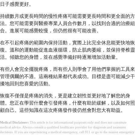
日子感覺更好。
持續數月或更長時間的慢性疼痛可能需要更長時間和更全面的方
法。您可能需要與醫療專業人員合作數月，以找到合適的治療組
合。進展可能感覺較慢，但仍然很有可能改善。
在不引起疼痛的範圍內保持活動，實際上比完全休息能更快地恢
復。溫和的運動能促進血液循環，防止肌肉萎縮，並保持脊椎靈
活。傾聽您的身體，並在感覺準備好時逐漸增加活動量。
有些人會完全擺脫疼痛，而有些人則學會了用他們掌握的工具來
管理偶爾的不適。這兩種結果都代表成功。目標是盡可能減少干
擾地回到您喜愛的活動。
恢復不僅僅是疼痛的消失，更是建立韌性並更好地了解您的身
體。您正在學習什麼會引發疼痛，什麼有助於緩解，以及如何照
顧自己。這些知識在這次疼痛發作後仍然會對您大有助益。
Medical Disclaimer:
This article is for informational purposes only and does not constitute
medical advice. Always consult a qualified healthcare provider for diagnosis and treatment
decisions. If you are experiencing a medical emergency, call 911 or go to the nearest emergency