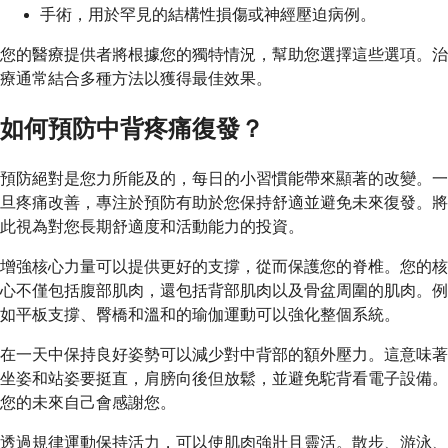
手術，用於罕見的結構性損傷或神經壓迫病例。
您的醫療提供者將根據您的獨特情況，幫助您選擇這些選項。治
療通常結合多種方法以獲得最佳效果。
如何預防中背疼痛復發？
預防絕對是您力所能及的，每日的小習慣能帶來顯著的改變。一
旦疼痛改善，專注於預防有助於您保持舒適並避免未來復發。將
此視為對您長期舒適度和活動能力的投資。
增強核心力量可以提供更好的支撐，從而保護您的脊椎。您的核
心不僅包括腹部肌肉，還包括背部肌肉以及骨盆周圍的肌肉。例
如平板支撐、臀橋和溫和的瑜伽運動可以強化整個系統。
在一天中保持良好姿勢可以減少對中背部的額外壓力。這意味著
坐姿和站姿要挺直，肩膀向後但放鬆，並避免駝背看電子設備。
您的未來自己會感謝您。
透過規律運動保持活力，可以使肌肉強壯且靈活。散步、游泳、