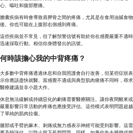
心、嘔吐和腹部壓痛。
膽囊疾病有時會導致肩胛骨之間的疼痛，尤其是在食用油膩食物
後。你也可能在上腹部右側感到疼痛。
這些疾病並不常見，但了解預警信號有助於你在感覺嚴重不適時
迅速採取行動。相信你身體發出的訊號。
何時該擔心我的中背疼痛？
大多數中背疼痛透過休息和自我照護會自行改善，但某些症狀表
示你應該盡快就醫。當感覺不適或與典型肌肉痠痛不同時，尋求
醫療建議並非小題大作。
休息無法緩解或持續惡化的劇痛需要醫療關注。讓你夜間醒來或
嚴重影響日常活動的疼痛也應接受評估。這些模式表明問題超越
了單純的肌肉拉傷。
腿部或手臂的麻木、刺痛或無力感表示神經可能受到影響。這需
要及時評估，以防止留下長期問題。同樣，如果你失去膀胱或腸