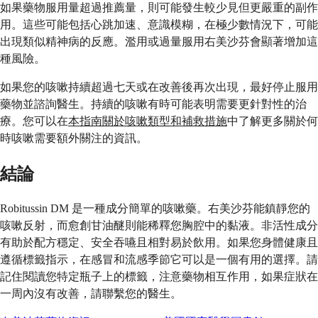
如果藥物服用量超過推薦量，則可能發生較少見但更嚴重的副作
用。這些可能包括心跳加速、意識模糊，在極少數情況下，可能
出現類似精神病的反應。濫用或過量服用右美沙芬會顯著增加這
種風險。
如果您的咳嗽持續超過七天或在改善後再次出現，最好停止服用
藥物並諮詢醫生。持續的咳嗽有時可能表明需要更針對性的治
療。您可以在
本指南關於咳嗽類型和補救措施
中了解更多關於何
時咳嗽需要額外關注的資訊。
結論
Robitussin DM 是一種成分簡單的咳嗽藥。右美沙芬能鎮靜您的
咳嗽反射，而愈創甘油醚則能稀釋您胸腔中的黏液。非活性成分
有助於配方穩定、安全吞嚥且相對易於飲用。如果您身體健康且
遵循標籤指示，在感冒和流感季節它可以是一個有用的選擇。請
記住閱讀您特定瓶子上的標籤，注意藥物相互作用，如果症狀在
一周內沒有改善，請聯繫您的醫生。