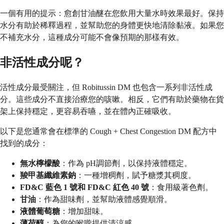
一個有用的提示：愈創甘油醚在您飲用大量水時效果最好。保持
水分有助於稀釋過程，並幫助您的身體更快地清除黏液。如果您
不補充水分，這種成分可能不會像預期的那樣有效。
非活性成分呢？
活性成分最受關注，但 Robitussin DM 也包含一系列非活性成
分。這些成分不直接治療您的咳嗽。相反，它們有助於藥物在貨
架上保持穩定，更容易吞嚥，並在體內正確吸收。
以下是您通常會在標準的 Cough + Chest Congestion DM 配方中
找到的成分：
無水檸檬酸
：作為 pH調節劑，以保持液體穩定。
羧甲基纖維素鈉
：一種增稠劑，賦予糖漿其稠度。
FD&C 藍色 1 號和 FD&C 紅色 40 號
：食用級著色劑。
甘油
：作為甜味劑，並幫助液體感覺順滑。
液體葡萄糖
：增加甜味。
薄荷醇
：為您的喉嚨提供清涼感。