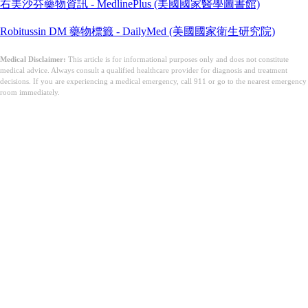
右美沙芬藥物資訊 - MedlinePlus (美國國家醫學圖書館)
Robitussin DM 藥物標籤 - DailyMed (美國國家衛生研究院)
Medical Disclaimer:
This article is for informational purposes only and does not constitute
medical advice. Always consult a qualified healthcare provider for diagnosis and treatment
decisions. If you are experiencing a medical emergency, call 911 or go to the nearest emergency
room immediately.