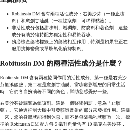
Robitussin DM 含有兩種活性成分：右美沙芬（一種止咳
劑）和愈創甘油醚（一種祛痰劑，可稀釋黏液）。
非活性成分包括甜味劑、增稠劑、防腐劑和著色劑，這些
成分有助於維持配方穩定性和易於吞嚥。
務必檢查藥物標籤上的藥物相互作用，特別是如果您正在
服用抗抑鬱藥或單胺氧化酶抑制劑。
Robitussin DM 的兩種活性成分是什麼？
Robitussin DM 含有兩種協同作用的活性成分。第一種是右美沙
芬氫溴酸鹽，第二種是愈創甘油醚。當咳嗽影響您的日常生活
時，它們各自扮演著不同的角色，幫助您感覺好一些。
右美沙芬被歸類為鎮咳劑。這是一個醫學術語，意為「止咳
藥」。它通過抑制大腦中引發咳嗽反射的部分來發揮作用。這樣
一來，您的身體就能得到休息，而不是每隔幾秒就咳嗽一次。標
準的 Robitussin DM 配方每 5 毫升劑量含有 10 毫克右美沙芬，