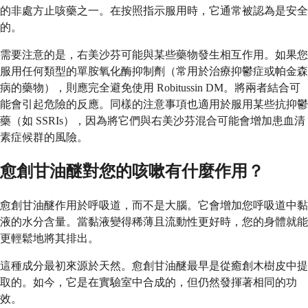
的非處方止咳藥之一。在按照指示服用時，它通常被認為是安全
的。
需要注意的是，右美沙芬可能與某些藥物發生相互作用。如果您
服用任何類型的單胺氧化酶抑制劑（常用於治療抑鬱症或帕金森
病的藥物），則應完全避免使用 Robitussin DM。將兩者結合可
能會引起危險的反應。同樣的注意事項也適用於服用某些抗抑鬱
藥（如 SSRIs），因為將它們與右美沙芬混合可能會增加患血清
素症候群的風險。
愈創甘油醚對您的咳嗽有什麼作用？
愈創甘油醚作用於呼吸道，而不是大腦。它會增加您呼吸道中黏
液的水分含量。當黏液變得稀薄且流動性更好時，您的身體就能
更輕鬆地將其排出。
這種成分最初來源於天然。愈創甘油醚最早是從癒創木樹皮中提
取的。如今，它是在實驗室中合成的，但仍然發揮著相同的功
效。