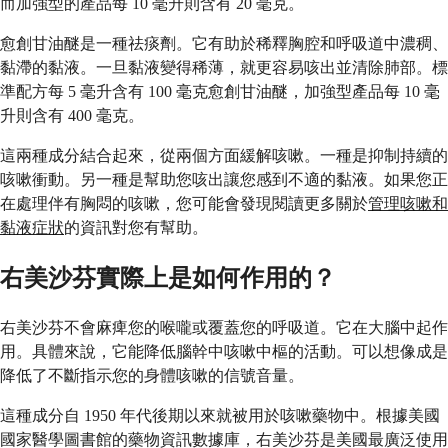
而加強型的產品每 10 毫升則含有 20 毫克。
愈創甘油醚是一種祛痰劑。它有助於稀釋胸腔和呼吸道中濃稠、
黏滯的黏液。一旦黏液變得稀薄，就更容易咳出並清除肺部。標
準配方每 5 毫升含有 100 毫克愈創甘油醚，加強型產品每 10 毫
升則含有 400 毫克。
這兩種成分結合起來，從兩個方面緩解咳嗽。一種是抑制持續的
咳嗽衝動。另一種是幫助您咳出讓您感到不適的黏液。如果您正
在處理伴有胸悶的咳嗽，您可能會發現閱讀更多關於
管理咳嗽和
黏液症狀
的資訊對您有幫助。
右美沙芬實際上是如何作用的？
右美沙芬不會麻痺您的喉嚨或覆蓋您的呼吸道。它在大腦中起作
用。具體來說，它能降低腦幹中咳嗽中樞的活動。可以想像成是
降低了不斷指示您的身體咳嗽的信號音量。
這種成分自 1950 年代後期以來就被用於咳嗽藥物中。根據美國
國家醫學圖書館的藥物資訊數據庫，右美沙芬是美國最廣泛使用