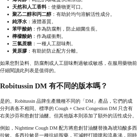
天然和人工香料
：使藥物更可口。
聚乙二醇和丙二醇
：有助於均勻溶解活性成分。
純淨水
：液體基質。
苯甲酸鈉
：作為防腐劑，防止細菌生長。
檸檬酸鈉
：作為緩衝劑。
三氯蔗糖
：一種人工甜味劑。
黃原膠
：有助於防止配方分離。
如果您對染料、防腐劑或人工甜味劑過敏或敏感，在服用藥物前
仔細閱讀此列表是值得的。
Robitussin DM 有不同的版本嗎？
是的。Robitussin 品牌生產幾種不同的「DM」產品，它們的成
分列表各不相同。標準的 Cough + Chest Congestion DM 只含有
右美沙芬和愈創甘油醚。但其他版本則添加了額外的活性成分。
例如，Nighttime Cough DM 配方將愈創甘油醚替換為琥珀酸多西
拉敏。多西拉敏是一種抗組胺藥，可減輕打噴嚏和流鼻涕，同時