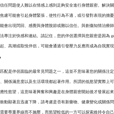
信任問題使人難以在情感上感到足夠安全進行身體親密。解決關
焦慮可能會引起身體緊張，使性行為不適，或引發對表現的擔憂
能會出現閃回、感覺與身體脫節或難以信任。與創傷知情治療師
注於快感和連結。請記住，您的伴侶選擇與您親密是因為 genu
勃起、高潮或取悅伴侶，可能會通過引發壓力反應而成為自我實
？
不匹配是伴侶面臨的最常見問題之一，這並不意味著您的關係注
、關係滿意度以及生活環境都起著作用。所謂的低慾望實際上可
應性慾望，這意味著興奮和興趣是在身體親密開始後才發展起來
衝動顯著且迅速下降，請考慮是否有新藥物、健康變化或關係問
需要尊重界線而不施壓，而慾望較低的一方可以探索維持令自己