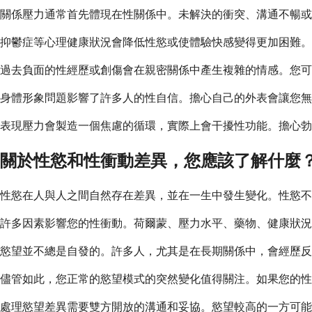
關係壓力通常首先體現在性關係中。未解決的衝突、溝通不暢或
抑鬱症等心理健康狀況會降低性慾或使體驗快感變得更加困難。
過去負面的性經歷或創傷會在親密關係中產生複雜的情感。您可
身體形象問題影響了許多人的性自信。擔心自己的外表會讓您無法專
表現壓力會製造一個焦慮的循環，實際上會干擾性功能。擔心
關於性慾和性衝動差異，您應該了解什麼
性慾在人與人之間自然存在差異，並在一生中發生變化。性慾
許多因素影響您的性衝動。荷爾蒙、壓力水平、藥物、健康狀況
慾望並不總是自發的。許多人，尤其是在長期關係中，會經歷反
儘管如此，您正常的慾望模式的突然變化值得關注。如果您的性
處理慾望差異需要雙方開放的溝通和妥協。慾望較高的一方可能