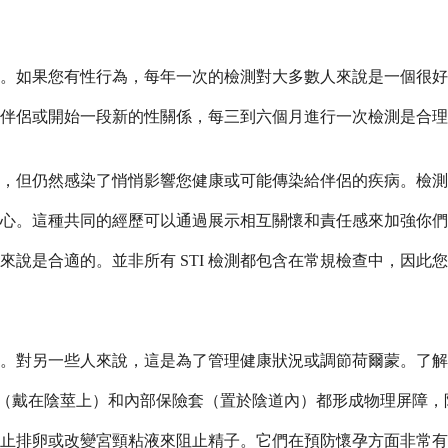
之一。如果您有性行為，每年一次的檢測對大多數人來說是一個很
換伴侶或開始一段新的性關係，每三到六個月進行一次檢測是合
正常，但仍然感染了悄悄影響您健康或可能傳染給伴侶的疾病。檢
心。這種共同的經歷可以通過展示相互關懷和責任感來加強你們
說是合適的。並非所有 STI 檢測都包含在常規檢查中，因此
。對另一些人來說，這是為了管理健康狀況或調節荷爾蒙。了解
險套（戴在陰莖上）和內部保險套（置於陰道內）都形成物理屏障
止排卵或改變宮頸粘液來阻止精子。它們在預防懷孕方面非常有效