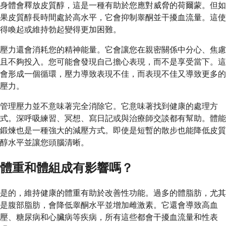
身體會釋放皮質醇，這是一種有助於您應對威脅的荷爾蒙。但如
果皮質醇長時間處於高水平，它會抑制睾酮並干擾血流量。這使
得喚起或維持勃起變得更加困難。
壓力還會消耗您的精神能量。它會讓您在親密關係中分心、焦慮
且不夠投入。您可能會發現自己擔心表現，而不是享受當下。這
會形成一個循環，壓力導致表現不佳，而表現不佳又導致更多的
壓力。
管理壓力並不意味著完全消除它。它意味著找到健康的處理方
式。深呼吸練習、冥想、寫日記或與治療師交談都有幫助。體能
鍛煉也是一種強大的減壓方式。即使是短暫的散步也能降低皮質
醇水平並讓您頭腦清晰。
體重和體組成有影響嗎？
是的，維持健康的體重有助於改善性功能。過多的體脂肪，尤其
是腹部脂肪，會降低睾酮水平並增加雌激素。它還會導致高血
壓、糖尿病和心臟病等疾病，所有這些都會干擾血流量和性表