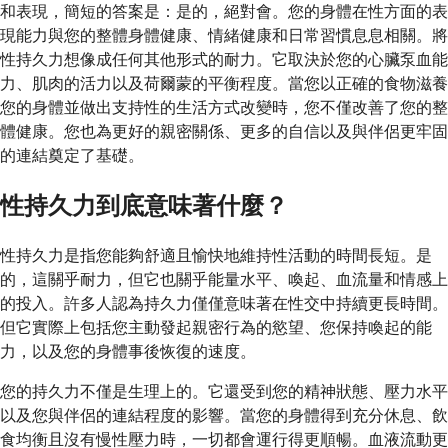
和表現，簡短的答案是：是的，絕對會。您的身體在性方面的表
現能力與您的整體身體健康、情緒健康和日常習慣息息相關。將
性持久力想像成任何其他形式的耐力。它取決於您的心臟泵血能
力、肌肉的活力以及荷爾蒙的平衡程度。當您以正確的食物滋養
您的身體並做出支持性的生活方式改變時，您不僅改善了您的整
體健康。您也為更好的親密關係、更多的自信以及與伴侶更牢固
的連結奠定了基礎。
性持久力到底意味著什麼？
性持久力是指您能夠舒適且愉快地維持性活動的時間長短。是
的，這關乎耐力，但它也關乎能量水平、喚起、血流量和情感上
的投入。許多人認為持久力僅僅意味著在性交中持續更長時間。
但它實際上包括您主動發起親密行為的慾望、您保持喚起的能​
力，以及您的身體事後恢復的速度。
您的持久力不僅是生理上的。它還受到您的精神狀態、壓力水平
以及您與伴侶的連結程度的影響。當您的身體得到充分休息、飲
食均衡且沒有慢性壓力時，一切都會運行得更順暢。血液流動更