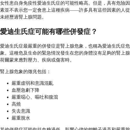
女性患自身免疫性愛迪生氏症的可能性略高。但是，具有危險因
素並不表示您一定會患上這種疾病——許多具有這些因素的人從
未經歷過腎上腺問題。
愛迪生氏症可能有哪些併發症？
愛迪生氏症最嚴重的併發症是腎上腺危象，也稱為愛迪生氏症危
象。這種危及生命的緊急情況發生在您的身體沒有足夠的腎上腺
荷爾蒙來應對壓力、疾病或傷害時。
腎上腺危象的徵兆包括：
嚴重虛弱和意識混亂
血壓急劇下降
嚴重噁心、嘔吐和腹瀉
高燒
失去意識
嚴重脫水
其他併發症可能包括血糖過低、影響心律的鉀離子過高和嚴重脫