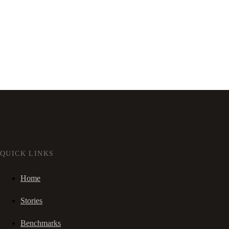
QUICK LINKS
Home
Stories
Benchmarks