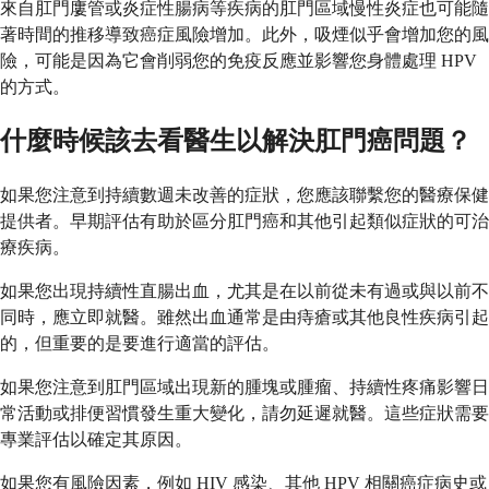
來自肛門廔管或炎症性腸病等疾病的肛門區域慢性炎症也可能隨
著時間的推移導致癌症風險增加。此外，吸煙似乎會增加您的風
險，可能是因為它會削弱您的免疫反應並影響您身體處理 HPV
的方式。
什麼時候該去看醫生以解決肛門癌問題？
如果您注意到持續數週未改善的症狀，您應該聯繫您的醫療保健
提供者。早期評估有助於區分肛門癌和其他引起類似症狀的可治
療疾病。
如果您出現持續性直腸出血，尤其是在以前從未有過或與以前不
同時，應立即就醫。雖然出血通常是由痔瘡或其他良性疾病引起
的，但重要的是要進行適當的評估。
如果您注意到肛門區域出現新的腫塊或腫瘤、持續性疼痛影響日
常活動或排便習慣發生重大變化，請勿延遲就醫。這些症狀需要
專業評估以確定其原因。
如果您有風險因素，例如 HIV 感染、其他 HPV 相關癌症病史或