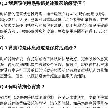
Q.2 我應該使用熱敷還是冰敷來治療背痛？
對於新的傷害或急性疼痛，通常建議在前 48 小時內使用冰敷以
減少炎症。之後，熱敷可以幫助放鬆肌肉並改善血液循環。有些
人發現交替使用熱敷和冰敷很有幫助。使用對您特定情況感覺較
好的方法，但始終保護您的皮膚，每次使用時間不超過 15-20 分
鐘。
Q.3 背痛時是休息好還是保持活躍好？
對於背痛恢復，保持活躍通常比臥床休息更好。完全臥床休息實
際上會削弱您的肌肉並減緩癒合速度。像散步、輕微伸展和根據
耐受程度進行正常的日常活動等輕柔活動有助於維持肌肉力量和
靈活性。但是，您應該避免會嚴重加重疼痛的活動。
Q.4 何時該擔心背痛？
如果您出現失去膀胱或腸道控制、兩腿麻木或無力、受傷後嚴重
疼痛或伴隨背痛發燒等情況，請立即就醫。如果您疼痛嚴重且在