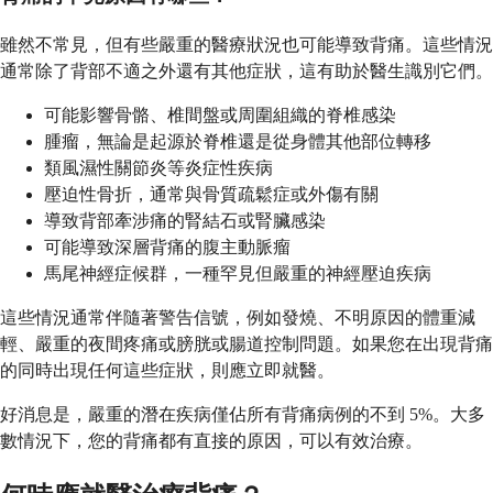
雖然不常見，但有些嚴重的醫療狀況也可能導致背痛。這些情況
通常除了背部不適之外還有其他症狀，這有助於醫生識別它們。
可能影響骨骼、椎間盤或周圍組織的脊椎感染
腫瘤，無論是起源於脊椎還是從身體其他部位轉移
類風濕性關節炎等炎症性疾病
壓迫性骨折，通常與骨質疏鬆症或外傷有關
導致背部牽涉痛的腎結石或腎臟感染
可能導致深層背痛的腹主動脈瘤
馬尾神經症候群，一種罕見但嚴重的神經壓迫疾病
這些情況通常伴隨著警告信號，例如發燒、不明原因的體重減
輕、嚴重的夜間疼痛或膀胱或腸道控制問題。如果您在出現背痛
的同時出現任何這些症狀，則應立即就醫。
好消息是，嚴重的潛在疾病僅佔所有背痛病例的不到 5%。大多
數情況下，您的背痛都有直接的原因，可以有效治療。