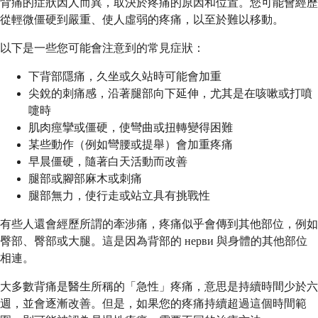
背痛的症狀因人而異，取決於疼痛的原因和位置。您可能會經歷
從輕微僵硬到嚴重、使人虛弱的疼痛，以至於難以移動。
以下是一些您可能會注意到的常見症狀：
下背部隱痛，久坐或久站時可能會加重
尖銳的刺痛感，沿著腿部向下延伸，尤其是在咳嗽或打噴
嚏時
肌肉痙攣或僵硬，使彎曲或扭轉變得困難
某些動作（例如彎腰或提舉）會加重疼痛
早晨僵硬，隨著白天活動而改善
腿部或腳部麻木或刺痛
腿部無力，使行走或站立具有挑戰性
有些人還會經歷所謂的牽涉痛，疼痛似乎會傳到其他部位，例如
臀部、臀部或大腿。這是因為背部的 нерви 與身體的其他部位
相連。
大多數背痛是醫生所稱的「急性」疼痛，意思是持續時間少於六
週，並會逐漸改善。但是，如果您的疼痛持續超過這個時間範