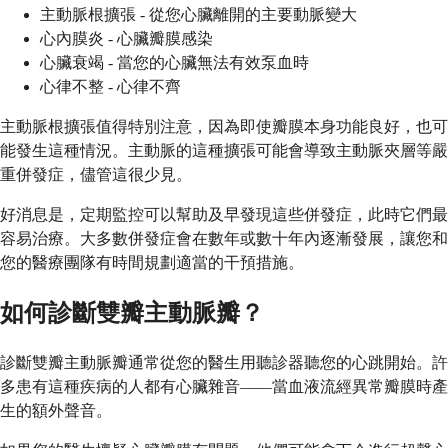
主動脈根擴張 - 從您心臟離開的主要動脈變大
心內膜炎 - 心臟瓣膜感染
心臟衰竭 - 當您的心臟無法有效泵血時
心律不整 - 心律不齊
主動脈根擴張值得特別注意，因為即使瓣膜本身功能良好，也可
能發生這種情況。主動脈的這種擴張可能會導致主動脈夾層等嚴
重併發症，儘管這很少見。
好消息是，定期監控可以幫助及早發現這些併發症，此時它們最
容易治療。大多數併發症會在數年或數十年內逐漸發展，讓您和
您的醫療團隊有時間規劃適當的干預措施。
如何診斷雙瓣主動脈瓣？
診斷雙瓣主動脈瓣通常從您的醫生用聽診器聽您的心跳開始。許
多患有這種疾病的人都有心臟雜音——當血液流經異常瓣膜時產
生的額外聲音。