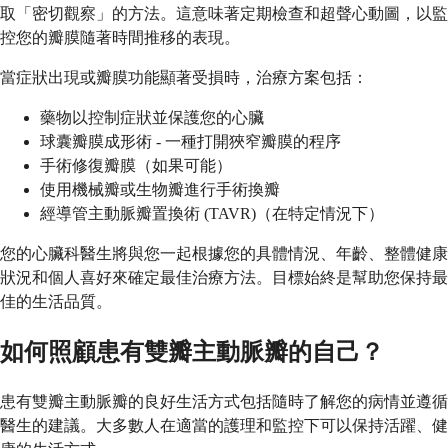
取「密切觀察」的方法。這意味著定期檢查和超聲心動圖，以監
控您的瓣膜隨著時間推移的表現。
當症狀出現或瓣膜功能顯著受損時，治療方案包括：
藥物以控制症狀並保護您的心臟
球囊瓣膜成形術 - 一種打開狹窄瓣膜的程序
手術修復瓣膜（如果可能）
使用機械瓣或生物瓣進行手術換瓣
經導管主動脈瓣置換術 (TAVR)（在特定情況下）
您的心臟科醫生將與您一起根據您的具體情況、年齡、整體健康
狀況和個人喜好來確定最佳治療方法。目標始終是幫助您保持最
佳的生活品質。
如何照顧患有雙瓣主動脈瓣的自己？
患有雙瓣主動脈瓣的良好生活方式包括隨時了解您的病情並遵循
醫生的建議。大多數人在適當的護理和監控下可以保持活躍、健