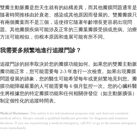
雙瓣主動脈瓣是您天生就有的結構差異，而其他瓣膜問題通常是
隨著時間推移由於衰老、感染或其他原因而發展的。雙瓣瓣膜只
有兩個瓣葉而不是三個，這使得它隨著年齡增長更容易出現問
題。其他瓣膜疾病可能涉及正常的三瓣葉瓣膜受損或患病。治療
方法可能相似，但根本原因和進展可能有所不同。
我需要多頻繁地進行追蹤門診？
追蹤門診的頻率取決於您的瓣膜功能如何。如果您的雙瓣主動脈
瓣功能正常，您可能需要每 2-3 年進行一次檢查。如果出現瓣膜
問題發展的跡象，您的醫生可能希望每年或更頻繁地見到您。瓣
膜功能障礙嚴重的人可能需要每 6 個月監控一次。您的心臟科醫
生將根據您的特定瓣膜功能和任何相關併發症（如主動脈擴張）
制定個性化的追蹤時間表。
Medical Disclaimer:
This article is for informational purposes only and does not constitute
medical advice. Always consult a qualified healthcare provider for diagnosis and treatment
decisions. If you are experiencing a medical emergency, call 911 or go to the nearest emergency
room immediately.