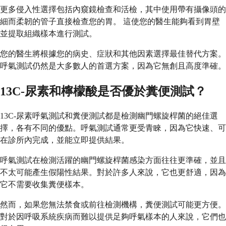
更多侵入性選擇包括內窺鏡檢查和活檢，其中使用帶有攝像頭的
細而柔韌的管子直接檢查您的胃。 這使您的醫生能夠看到胃壁
並提取組織樣本進行測試。
您的醫生將根據您的病史、症狀和其他因素選擇最佳替代方案。
呼氣測試仍然是大多數人的首選方案，因為它無創且高度準確。
13C-尿素和檸檬酸是否優於糞便測試？
13C-尿素呼氣測試和糞便測試都是檢測幽門螺旋桿菌的絕佳選
擇，各有不同的優點。呼氣測試通常更受青睞，因為它快速、可
在診所內完成，並能立即提供結果。
呼氣測試在檢測活躍的幽門螺旋桿菌感染方面往往更準確，並且
不太可能產生假陽性結果。對於許多人來說，它也更舒適，因為
它不需要收集糞便樣本。
然而，如果您無法禁食或前往檢測機構，糞便測試可能更方便。
對於因呼吸系統疾病而難以提供足夠呼氣樣本的人來說，它們也