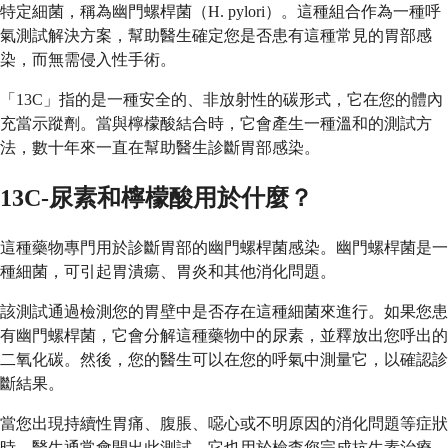
特定細菌，稱為幽門螺桿菌（H. pylori）。這種組合作為一種呼
氣測試解決方案，幫助醫生確定您是否患有這種常見的胃部感
染，而無需侵入性手術。
「13C」指的是一種安全的、非放射性的碳形式，它在您的體內
充當示蹤劑。當與檸檬酸結合時，它會產生一種溫和的測試方
法，數十年來一直在幫助醫生診斷胃部感染。
13C-尿素和檸檬酸用於什麼？
這種藥物專門用於診斷胃部的幽門螺桿菌感染。幽門螺桿菌是一
種細菌，可引起胃潰瘍、胃炎和其他消化問題。
該測試通過檢測您的胃壁中是否存在這種細菌來進行。如果您患
有幽門螺桿菌，它會分解這種藥物中的尿素，並釋放出您呼出的
二氧化碳。然後，您的醫生可以在您的呼氣中測量它，以確認診
斷結果。
當您出現持續性胃痛、腹脹、噁心或不明原因的消化問題等症狀
時，醫生通常會開出此測試。它也用於檢查您完成抗生素治療