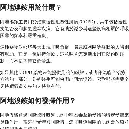
阿地溴銨用於什麼？
阿地溴銨主要用於治療慢性阻塞性肺病 (COPD)，其中包括慢性
支氣管炎和肺氣腫等疾病。它有助於減少與這些疾病相關的呼吸
困難的頻率和嚴重程度。
這種藥物對那些每天出現呼吸急促、喘息或胸悶等症狀的人特別
有幫助。它是一種維持治療，這意味著您定期服用它以預防症
狀，而不是等待它們發生。
如果其他 COPD 藥物未能提供足夠的緩解，或者作為聯合治療
方法的一部分，您的醫生可能會開出阿地溴銨。它對那些需要全
天持續氣道支持的人特別有益。
阿地溴銨如何發揮作用？
阿地溴銨通過阻斷您呼吸道肌肉中稱為毒蕈鹼受體的特定受體來
發揮作用。當這些受體被阻斷時，您呼吸道周圍的肌肉會放鬆並
保持開放更長時間。