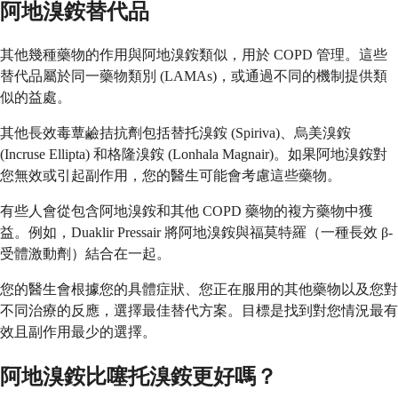
阿地溴銨替代品
其他幾種藥物的作用與阿地溴銨類似，用於 COPD 管理。這些
替代品屬於同一藥物類別 (LAMAs)，或通過不同的機制提供類
似的益處。
其他長效毒蕈鹼拮抗劑包括替托溴銨 (Spiriva)、烏美溴銨
(Incruse Ellipta) 和格隆溴銨 (Lonhala Magnair)。如果阿地溴銨對
您無效或引起副作用，您的醫生可能會考慮這些藥物。
有些人會從包含阿地溴銨和其他 COPD 藥物的複方藥物中獲
益。例如，Duaklir Pressair 將阿地溴銨與福莫特羅（一種長效 β-
受體激動劑）結合在一起。
您的醫生會根據您的具體症狀、您正在服用的其他藥物以及您對
不同治療的反應，選擇最佳替代方案。目標是找到對您情況最有
效且副作用最少的選擇。
阿地溴銨比噻托溴銨更好嗎？