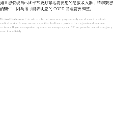
如果您發現自己比平常更頻繁地需要您的急救吸入器，請聯繫您
的醫生，因為這可能表明您的 COPD 管理需要調整。
Medical Disclaimer:
This article is for informational purposes only and does not constitute
medical advice. Always consult a qualified healthcare provider for diagnosis and treatment
decisions. If you are experiencing a medical emergency, call 911 or go to the nearest emergency
room immediately.