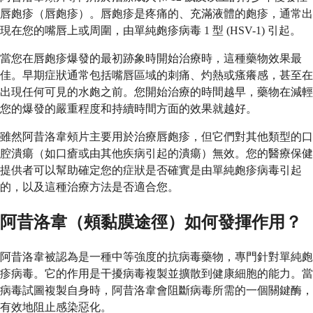
唇皰疹（唇皰疹）。唇皰疹是疼痛的、充滿液體的皰疹，通常出
現在您的嘴唇上或周圍，由單純皰疹病毒 1 型 (HSV-1) 引起。
當您在唇皰疹爆發的最初跡象時開始治療時，這種藥物效果最
佳。早期症狀通常包括嘴唇區域的刺痛、灼熱或瘙癢感，甚至在
出現任何可見的水皰之前。您開始治療的時間越早，藥物在減輕
您的爆發的嚴重程度和持續時間方面的效果就越好。
雖然阿昔洛韋頰片主要用於治療唇皰疹，但它們對其他類型的口
腔潰瘍（如口瘡或由其他疾病引起的潰瘍）無效。您的醫療保健
提供者可以幫助確定您的症狀是否確實是由單純皰疹病毒引起
的，以及這種治療方法是否適合您。
阿昔洛韋（頰黏膜途徑）如何發揮作用？
阿昔洛韋被認為是一種中等強度的抗病毒藥物，專門針對單純皰
疹病毒。它的作用是干擾病毒複製並擴散到健康細胞的能力。當
病毒試圖複製自身時，阿昔洛韋會阻斷病毒所需的一個關鍵酶，
有效地阻止感染惡化。