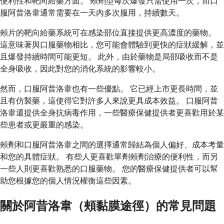
便利性和靶向給藥方面。 頰劑型每次爆發只需使用一次，而口
服阿昔洛韋通常需要在一天內多次服用，持續數天。
頰片的靶向給藥系統可在感染部位直接提供更高濃度的藥物。
這意味著與口服藥物相比，您可能會體驗到更快的症狀緩解，並
且爆發持續時間可能更短。 此外，由於藥物是局部吸收而不是
全身吸收，因此對您的消化系統的影響較小。
然而，口服阿昔洛韋也有一些優點。 它已經上市更長時間，並
且有仿製藥，這使得它對許多人來說更具成本效益。 口服阿昔
洛韋還提供全身抗病毒作用，一些醫療保健提供者更喜歡用於某
些患者或更嚴重的感染。
頰劑和口服阿昔洛韋之間的選擇通常歸結為個人偏好、成本考量
和您的具體症狀。 有些人更喜歡單劑頰劑治療的便利性，而另
一些人則更喜歡熟悉的口服藥物。 您的醫療保健提供者可以幫
助您根據您的個人情況權衡這些因素。
關於阿昔洛韋（頰黏膜途徑）的常見問題