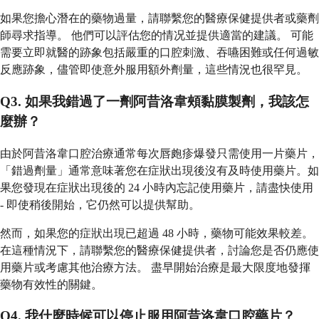
如果您擔心潛在的藥物過量，請聯繫您的醫療保健提供者或藥劑
師尋求指導。 他們可以評估您的情况並提供適當的建議。 可能
需要立即就醫的跡象包括嚴重的口腔刺激、吞嚥困難或任何過敏
反應跡象，儘管即使意外服用額外劑量，這些情況也很罕見。
Q3. 如果我錯過了一劑阿昔洛韋頰黏膜製劑，我該怎
麼辦？
由於阿昔洛韋口腔治療通常每次唇皰疹爆發只需使用一片藥片，
「錯過劑量」通常意味著您在症狀出現後沒有及時使用藥片。如
果您發現在症狀出現後的 24 小時內忘記使用藥片，請盡快使用
- 即使稍後開始，它仍然可以提供幫助。
然而，如果您的症狀出現已超過 48 小時，藥物可能效果較差。
在這種情況下，請聯繫您的醫療保健提供者，討論您是否仍應使
用藥片或考慮其他治療方法。 盡早開始治療是最大限度地發揮
藥物有效性的關鍵。
Q4. 我什麼時候可以停止服用阿昔洛韋口腔藥片？