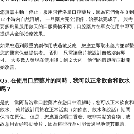
您無需主動「停止」服用阿昔洛韋口腔藥片，因為它們會在 8 到
12 小時內自然溶解。 一旦藥片完全溶解，治療就完成了。 與需
要多劑量服用數天的口服藥物不同，口腔藥片在單次使用中即可
提供其全部治療效果。
如果您遇到嚴重的副作用或過敏反應，您應立即取出藥片並聯繫
您的醫療保健提供者。 否則，只需讓藥片按設計自然溶解即
可。 大多數人發現在使用後 1 到 2 天內，他們的唇皰疹症狀開
始改善。
Q5. 在使用口腔藥片的同時，我可以正常飲食和飲水
嗎？
是的，當阿昔洛韋口腔藥片在您口中溶解時，您可以正常飲食和
飲水。 藥片設計用於在正常活動（如飲食、飲水和說話）期間
保持在原位。 但是，您應避免嚼口香糖、吃非常黏的食物，或
故意用舌頭移動藥片，因為這些行為可能會過早地使其脫落。