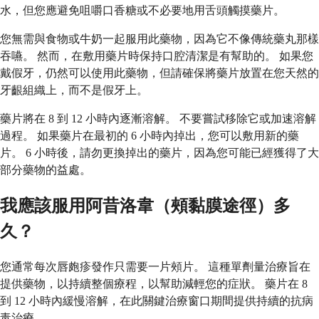
水，但您應避免咀嚼口香糖或不必要地用舌頭觸摸藥片。
您無需與食物或牛奶一起服用此藥物，因為它不像傳統藥丸那樣
吞嚥。 然而，在敷用藥片時保持口腔清潔是有幫助的。 如果您
戴假牙，仍然可以使用此藥物，但請確保將藥片放置在您天然的
牙齦組織上，而不是假牙上。
藥片將在 8 到 12 小時內逐漸溶解。 不要嘗試移除它或加速溶解
過程。 如果藥片在最初的 6 小時內掉出，您可以敷用新的藥
片。 6 小時後，請勿更換掉出的藥片，因為您可能已經獲得了大
部分藥物的益處。
我應該服用阿昔洛韋（頰黏膜途徑）多
久？
您通常每次唇皰疹發作只需要一片頰片。 這種單劑量治療旨在
提供藥物，以持續整個療程，以幫助減輕您的症狀。 藥片在 8
到 12 小時內緩慢溶解，在此關鍵治療窗口期間提供持續的抗病
毒治療。