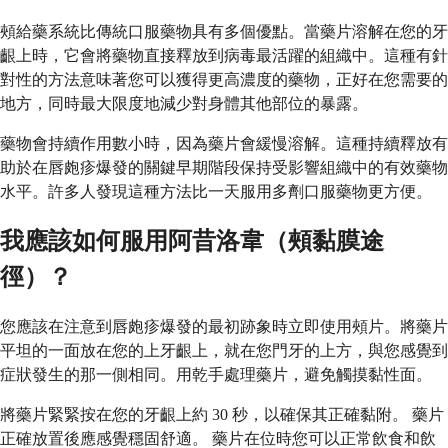
頰給藥系統比傳統口服藥物具有多個優點。當藥片溶解在您的牙
齦上時，它會將藥物直接釋放到病毒最活躍的組織中。這種有針
對性的方法意味著您可以獲得更高濃度的藥物，正好在您需要的
地方，同時最大限度地減少對身體其他部位的暴露。
藥物會持續作用數小時，因為藥片會緩慢溶解。這種持續釋放有
助於在唇皰疹爆發的關鍵早期階段保持受影響組織中的有效藥物
水平。許多人發現這種方法比一天服用多劑口服藥物更方便。
我應該如何服用阿昔洛韋（頰黏膜途
徑）？
您應該在注意到唇皰疹爆發的最初跡象時立即使用頰片。將藥片
平坦的一面放在您的上牙齦上，就在您門牙的上方，與您感覺到
症狀發生的那一側相同。用乾手處理藥片，避免觸摸黏性面。
將藥片緊緊按在您的牙齦上約 30 秒，以確保其正確黏附。 藥片
正確放置後應感覺穩固舒適。 藥片在位時您可以正常飲食和飲