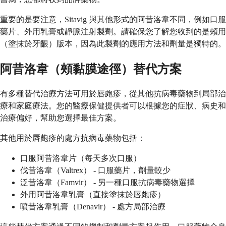
重要的是要注意，Sitavig 與其他形式的阿昔洛韋不同，例如口服
藥片、外用乳膏或靜脈注射製劑。請確保您了解您收到的是頰用
（塗抹於牙齦）版本，因為此製劑的應用方法和劑量是獨特的。
阿昔洛韋（頰黏膜途徑）替代方案
有多種替代治療方法可用於唇皰疹，從其他抗病毒藥物到局部治
療和家庭療法。您的醫療保健提供者可以根據您的症狀、病史和
治療偏好，幫助您選擇最佳方案。
其他用於唇皰疹的處方抗病毒藥物包括：
口服阿昔洛韋片（每天多次口服）
伐昔洛韋（Valtrex） - 口服藥片，劑量較少
泛昔洛韋（Famvir） - 另一種口服抗病毒藥物選擇
外用阿昔洛韋乳膏（直接塗抹於唇皰疹）
噴昔洛韋乳膏（Denavir） - 處方局部治療