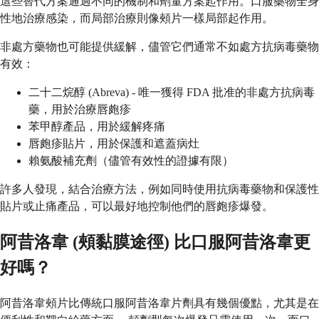
這些替代方案通過不同的機制和劑量方案起作用。口服藥物全身
性地治療感染，而局部治療則像頰片一樣局部起作用。
非處方藥物也可能提供緩解，儘管它們通常不如處方抗病毒藥物
有效：
二十二烷醇 (Abreva) - 唯一獲得 FDA 批准的非處方抗病毒
藥，用於治療唇皰疹
苯甲醇產品，用於緩解疼痛
唇皰疹貼片，用於保護和遮蓋病灶
賴氨酸補充劑（儘管有效性的證據有限）
許多人發現，結合治療方法，例如同時使用抗病毒藥物和保護性
貼片或止痛產品，可以最好地控制他們的唇皰疹爆發。
阿昔洛韋 (頰黏膜途徑) 比口服阿昔洛韋更
好嗎？
阿昔洛韋頰片比傳統口服阿昔洛韋片劑具有幾個優點，尤其是在