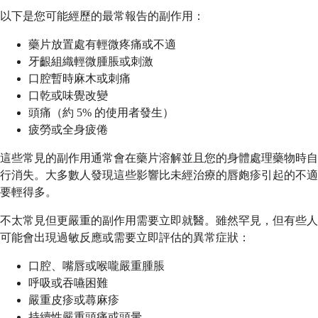
以下是您可能經歷的最常報告的副作用：
藥片放置處有輕微疼痛或不適
牙齦組織輕微腫脹或刺激
口腔暫時麻木或刺痛
口乾或味覺改變
頭痛（約 5% 的使用者發生）
疲勞或全身疲倦
這些常見的副作用通常會在藥片溶解並且您的身體處理藥物時自
行消失。大多數人發現這些影響比未經治療的唇皰疹引起的不適
要輕得多。
不太常見但更嚴重的副作用需要立即就醫。雖然罕見，但有些人
可能會出現過敏反應或需要立即評估的異常症狀：
口腔、嘴唇或喉嚨嚴重腫脹
呼吸或吞嚥困難
嚴重皮疹或蕁麻疹
持續性嚴重頭痛或頭暈