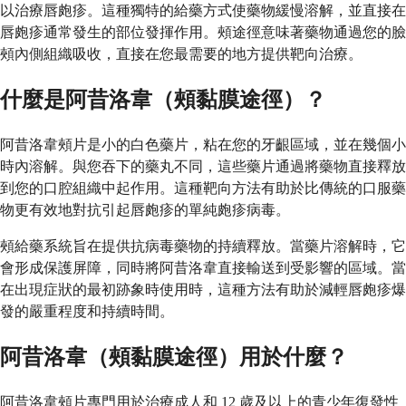
以治療唇皰疹。這種獨特的給藥方式使藥物緩慢溶解，並直接在
唇皰疹通常發生的部位發揮作用。頰途徑意味著藥物通過您的臉
頰內側組織吸收，直接在您最需要的地方提供靶向治療。
什麼是阿昔洛韋（頰黏膜途徑）？
阿昔洛韋頰片是小的白色藥片，粘在您的牙齦區域，並在幾個小
時內溶解。與您吞下的藥丸不同，這些藥片通過將藥物直接釋放
到您的口腔組織中起作用。這種靶向方法有助於比傳統的口服藥
物更有效地對抗引起唇皰疹的單純皰疹病毒。
頰給藥系統旨在提供抗病毒藥物的持續釋放。當藥片溶解時，它
會形成保護屏障，同時將阿昔洛韋直接輸送到受影響的區域。當
在出現症狀的最初跡象時使用時，這種方法有助於減輕唇皰疹爆
發的嚴重程度和持續時間。
阿昔洛韋（頰黏膜途徑）用於什麼？
阿昔洛韋頰片專門用於治療成人和 12 歲及以上的青少年復發性