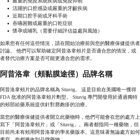
嚴重的免疫系統疾病或免疫抑制
活躍的口腔感染或嚴重的牙齦疾病
近期口腔手術或牙科手術
吞嚥困難或嚴重的口乾症狀
懷孕或哺乳（需要仔細評估益處與風險）
如果您有任何這些情況，請在開始治療前與您的醫療保健提供者
討論。 他們可以幫助確定阿昔洛韋頰片是否適合您的情況，或
者替代治療方案是否可能更適合您的需求。
阿昔洛韋（頰黏膜途徑）品牌名稱
阿昔洛韋頰片的品牌名稱為 Sitavig。 這是目前在美國唯一獲得
FDA 批准的阿昔洛韋頰片劑型。 Sitavig 專門開發用於通過獨特
的頰部給藥系統提供針對唇皰疹的治療。
當您的醫療保健提供者開立此藥物時，他們可能會在您的處方上
寫下「阿昔洛韋頰片」或「Sitavig」。兩者都指同一種藥物，但
目前尚未有頰用阿昔洛韋的學名藥版本。這意味著無論處方如何
書寫，您都將收到品牌藥物。