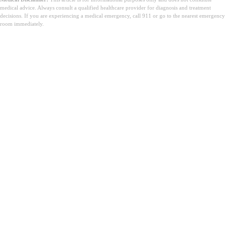
medical advice. Always consult a qualified healthcare provider for diagnosis and treatment
decisions. If you are experiencing a medical emergency, call 911 or go to the nearest emergency
room immediately.