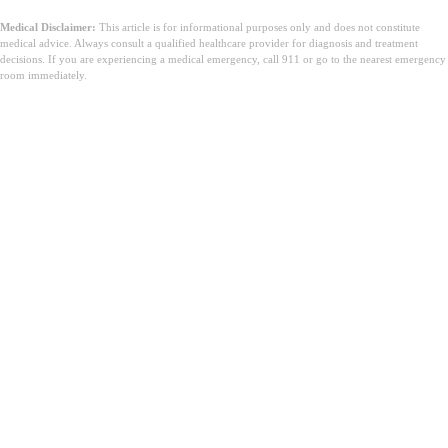
Medical Disclaimer:
This article is for informational purposes only and does not constitute
medical advice. Always consult a qualified healthcare provider for diagnosis and treatment
decisions. If you are experiencing a medical emergency, call 911 or go to the nearest emergency
room immediately.