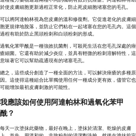
於使皮膚細胞更新過程正常化，防止死皮細胞堵塞您的毛孔。
可以將阿達帕林視為您皮膚的溫和修復劑。它促進老化的皮膚細
胞更規律地脫落，並防止它們粘在一起堵塞在您的毛孔內。這個
過程有助於防止黑頭粉刺和白頭粉刺的形成。
過氧化苯甲酰是一種強效抗菌劑，可殺死生活在您毛孔深處的痤
瘡細菌。它還有助於減少炎症，並具有輕微的粉刺溶解特性，這
意味著它可以幫助疏通現有的堵塞毛孔。
總之，這些成分創造了一種全面的方法，可以解決痤瘡的多種原
因。這使得這種組合比單獨使用任何一種成分更有效，儘管它也
可能增加最初皮膚刺激的可能性。
我應該如何使用阿達帕林和過氧化苯甲
酰？
每天一次塗抹此藥物，最好在晚上，塗抹於清潔、乾燥的皮膚
上。首先，用溫和的、非致粉刺的清潔劑洗臉，然後在塗抹前完