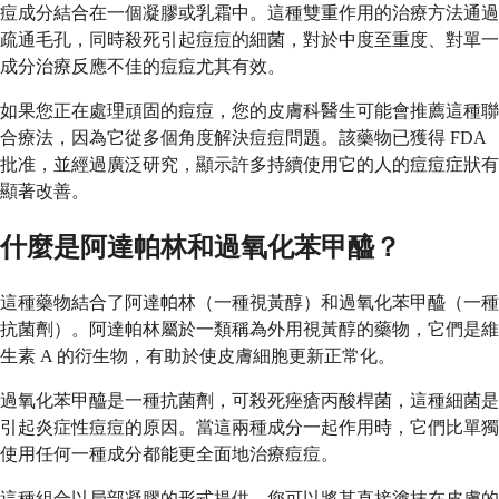
痘成分結合在一個凝膠或乳霜中。這種雙重作用的治療方法通過
疏通毛孔，同時殺死引起痘痘的細菌，對於中度至重度、對單一
成分治療反應不佳的痘痘尤其有效。
如果您正在處理頑固的痘痘，您的皮膚科醫生可能會推薦這種聯
合療法，因為它從多個角度解決痘痘問題。該藥物已獲得 FDA
批准，並經過廣泛研究，顯示許多持續使用它的人的痘痘症狀有
顯著改善。
什麼是阿達帕林和過氧化苯甲醯？
這種藥物結合了阿達帕林（一種視黃醇）和過氧化苯甲醯（一種
抗菌劑）。阿達帕林屬於一類稱為外用視黃醇的藥物，它們是維
生素 A 的衍生物，有助於使皮膚細胞更新正常化。
過氧化苯甲醯是一種抗菌劑，可殺死痤瘡丙酸桿菌，這種細菌是
引起炎症性痘痘的原因。當這兩種成分一起作用時，它們比單獨
使用任何一種成分都能更全面地治療痘痘。
這種組合以局部凝膠的形式提供，您可以將其直接塗抹在皮膚的