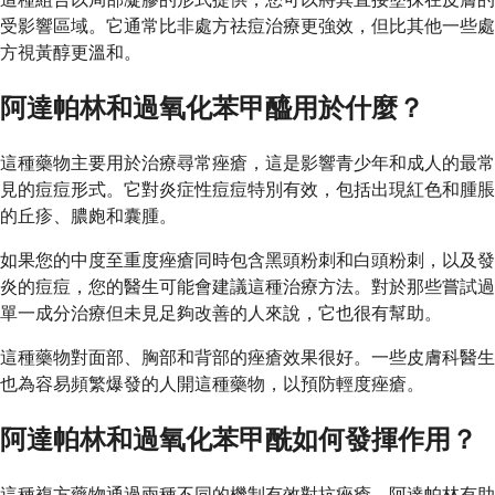
受影響區域。它通常比非處方祛痘治療更強效，但比其他一些處
方視黃醇更溫和。
阿達帕林和過氧化苯甲醯用於什麼？
這種藥物主要用於治療尋常痤瘡，這是影響青少年和成人的最常
見的痘痘形式。它對炎症性痘痘特別有效，包括出現紅色和腫脹
的丘疹、膿皰和囊腫。
如果您的中度至重度痤瘡同時包含黑頭粉刺和白頭粉刺，以及發
炎的痘痘，您的醫生可能會建議這種治療方法。對於那些嘗試過
單一成分治療但未見足夠改善的人來說，它也很有幫助。
這種藥物對面部、胸部和背部的痤瘡效果很好。一些皮膚科醫生
也為容易頻繁爆發的人開這種藥物，以預防輕度痤瘡。
阿達帕林和過氧化苯甲酰如何發揮作用？
這種複方藥物通過兩種不同的機制有效對抗痤瘡。阿達帕林有助