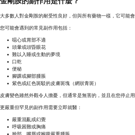
金剛胺的副作用是什麼？
大多數人對金剛胺的耐受性良好，但與所有藥物一樣，它可能會
您可能會遇到的常見副作用包括：
噁心或胃部不適
頭暈或頭昏眼花
難以入睡或生動的夢境
口乾
便秘
腳踝或腳部腫脹
紫色或紅色斑駁的皮膚斑塊（網狀青斑）
皮膚變色雖然外觀令人擔憂，但通常是無害的，並且在您停止用
更嚴重但罕見的副作用需要立即就醫：
嚴重混亂或幻覺
呼吸困難或胸痛
臉部、嘴唇或喉嚨嚴重腫脹