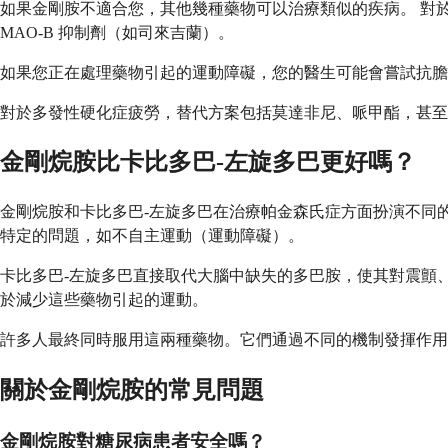
如果金剛胺不適合您，其他幾種藥物可以治療類似的疾病。 對
MAO-B 抑制劑（如司來吉蘭）。
如果您正在處理藥物引起的運動障礙，您的醫生可能會嘗試抗膽
對於多發性硬化症疲勞，替代方案包括莫達非尼、哌甲酯，甚至
金剛烷胺比卡比多巴-左旋多巴更好嗎？
金剛烷胺和卡比多巴-左旋多巴在治療帕金森氏症方面扮演不同
特定的問題，如不自主運動（運動障礙）。
卡比多巴-左旋多巴直接取代大腦中缺失的多巴胺，使其對震顫
於減少這些藥物引起的運動。
許多人最終同時服用這兩種藥物。它們通過不同的機制發揮作用
關於金剛烷胺的常見問題
金剛烷胺對糖尿病患者安全嗎？