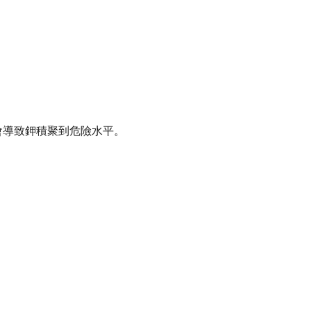
會導致鉀積聚到危險水平。