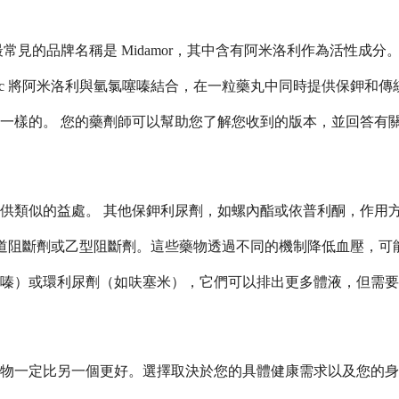
見的品牌名稱是 Midamor，其中含有阿米洛利作為活性成分
etic 將阿米洛利與氫氯噻嗪結合，在一粒藥丸中同時提供保鉀和
一樣的。 您的藥劑師可以幫助您了解您收到的版本，並回答有
供類似的益處。 其他保鉀利尿劑，如螺內酯或依普利酮，作用
子通道阻斷劑或乙型阻斷劑。這些藥物透過不同的機制降低血壓，
嗪）或環利尿劑（如呋塞米），它們可以排出更多體液，但需要
物一定比另一個更好。選擇取決於您的具體健康需求以及您的身