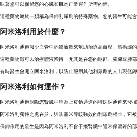
味著您可以保留您的心臟和肌肉正常運作所需的鉀。
這種藥物屬於一類稱為保鉀利尿劑的特殊藥物。您的醫生可能
阿米洛利用於什麼？
阿米洛利通過減少血管中的體液量來幫助治療高血壓。當循環的
這種藥物還可以治療體液滯留，尤其是在您的腿部、腳踝或肺部
有時醫生會開立阿米洛利，以防止服用其他利尿劑的人出現低鉀
阿米洛利如何運作？
阿米洛利通過阻斷您腎臟中稱為上皮鈉通道的特殊鈉通道來發揮
阿米洛利獨特之處在於，與呋塞米等較強效的利尿劑相比，它被
保鉀作用的發生是因為阿米洛利不會干擾腎臟中通常保留鉀的部