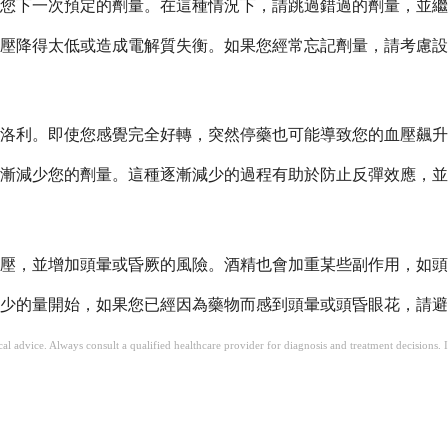
您下一次預定的劑量。在這種情況下，請跳過錯過的劑量，並繼
壓降得太低或造成電解質失衡。如果您經常忘記劑量，請考慮設
洛利。即使您感覺完全好轉，突然停藥也可能導致您的血壓飆升
漸減少您的劑量。這種逐漸減少的過程有助於防止反彈效應，並
壓，並增加頭暈或昏厥的風險。酒精也會加重某些副作用，如頭
少的量開始，如果您已經因為藥物而感到頭暈或頭昏眼花，請避
ical advice. Always consult a qualified healthcare provider for diagnosis and treatment decisions