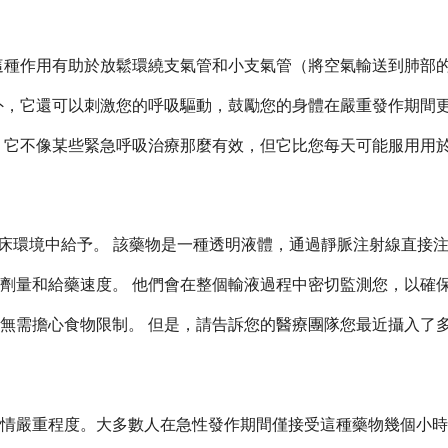
這種作用有助於放鬆環繞支氣管和小支氣管（將空氣輸送到肺部
外，它還可以刺激您的呼吸驅動，鼓勵您的身體在嚴重發作期間
它不像某些緊急呼吸治療那麼有效，但它比您每天可能服用用於哮喘
臨床環境中給予。 該藥物是一種透明液體，通過靜脈注射線直接
劑量和給藥速度。 他們會在整個輸液過程中密切監測您，以確
無需擔心食物限制。 但是，請告訴您的醫療團隊您最近攝入了
情嚴重程度。大多數人在急性發作期間僅接受這種藥物幾個小時