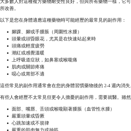
大多數人對這種複方藥物耐受性良好，但與所有藥物一樣，它可
所改善。
以下是您在身體適應這種藥物時可能經歷的最常見的副作用：
腳踝、腳或手腫脹（周圍性水腫）
頭暈或頭昏眼花，尤其是在快速站起來時
頭痛或輕度疲勞
潮紅或感覺溫暖
上呼吸道症狀，如鼻塞或喉嚨痛
肌肉或關節疼痛
噁心或胃部不適
這些常見的副作用通常會在您的身體習慣藥物後的 2-4 週內
有些人會經歷不太常見但更令人擔憂的副作用，需要就醫。雖然
面部、嘴唇、舌頭或喉嚨顯著腫脹（血管性水腫）
嚴重頭暈或昏厥
心跳加速或不規律
嚴重的肌肉無力或抽筋