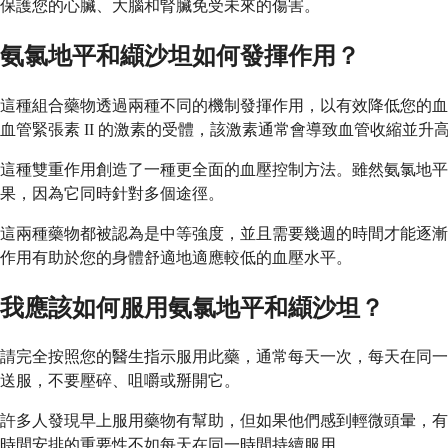
保護您的心臟、大腦和腎臟免受未來的傷害。
氨氯地平和纈沙坦如何發揮作用？
這種組合藥物透過兩種不同的機制發揮作用，以有效降低您的血
血管緊張素 II 的激素的受體，該激素通常會導致血管收縮並升
這種雙重作用創造了一種更全面的血壓控制方法。雖然氨氯地平
果，因為它同時針對多個途徑。
這兩種藥物都被認為是中等強度，並且需要幾週的時間才能逐漸發
作用有助於您的身體舒適地適應較低的血壓水平。
我應該如何服用氨氯地平和纈沙坦？
請完全按照您的醫生指示服用此藥，通常每天一次，每天在同一
送服，不要壓碎、咀嚼或掰開它。
許多人發現早上服用藥物有幫助，但如果他們感到輕微頭暈，有
時間安排的重要性不如每天在同一時間持續服用。