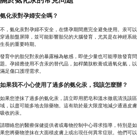
關於氨化汞的常見問題
氨化汞對孕婦安全嗎？
不，氨化汞對孕婦不安全，在懷孕期間應完全避免使用。汞可以
穿過胎盤屏障，並可能影響胎兒的大腦發育，尤其是在神經系統
生長的重要時期。
發育中的胎兒對汞的暴露極為敏感，即使少量也可能導致發育問
題。孕婦應使用不含汞的替代品，如桿菌肽軟膏或過氧化氫，以
滿足傷口護理需求。
如果我不小心使用了過多的氨化汞，我該怎麼辦？
如果您塗抹了過多的氨化汞，請立即用肥皂和溫水徹底清洗該區
域，以盡可能多地去除藥物。這有助於最大限度地減少通過皮膚
吸收的汞。
請聯絡您的醫療保健提供者或毒物控制中心尋求指導，特別是如
果您將藥物塗抹在大面積皮膚上或出現任何異常症狀。他們可以