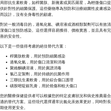
局部抗生素軟膏，如桿菌肽、新黴素或莫匹羅星，為輕微傷口提
供針對性的細菌保護。這些藥物專為預防和治療細菌性皮膚感染
而設計，沒有全身毒性的顧慮。
對於一般消毒目的，過氧化氫、碘溶液或酒精類製劑可以有效清
潔傷口並預防感染。這些選擇容易獲得、價格實惠，並且具有完
善的安全性。
以下是一些值得考慮的絕佳替代方案：
桿菌肽軟膏，用於預防細菌感染
過氧化氫，用於傷口清潔和消毒
聚維酮碘溶液，用於廣譜消毒
氯己定製劑，用於持續的抗菌作用
三聯抗生素軟膏，用於綜合傷口護理
磺胺嘧啶銀乳膏，用於燒傷和較大傷口
您的醫療保健提供者可以根據您的特定皮膚狀況和病史推薦最合
適的替代方案。這些現代選擇通常比氨化汞效果更好，同時對長
期使用更安全。