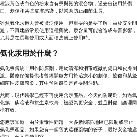
種淡黃色或白色的粉末含有汞與氨的混合物，過去曾被用於傷
口、割傷和某些皮膚感染，以幫助防止細菌生長。
雖然氨化汞過去曾被廣泛使用，但重要的是要了解，由於安全問
題，不再建議常規使用這種藥物。汞含量可能會造成有害影響，
尤其是在長期使用或大面積皮膚上使用時。
氨化汞用於什麼？
氨化汞傳統上用作防腐劑，用於清潔和消毒輕微的傷口和皮膚刺
激。醫療保健提供者曾經開處方用於治療小的割傷、擦傷和某些
細菌性皮膚感染，其中預防感染是首要關注點。
然而，現代醫學已經不再使用含汞產品。今天的防腐劑，如過氧
化氫、碘溶液和抗生素軟膏，被認為更安全，並且對傷口護理同
樣有效。
您應該知道，由於汞毒性問題，大多數國家/地區已限制或禁止
氨化汞產品。如果您有一個舊的這種藥物的管子，最好安全地處
理它，而不是使用它。