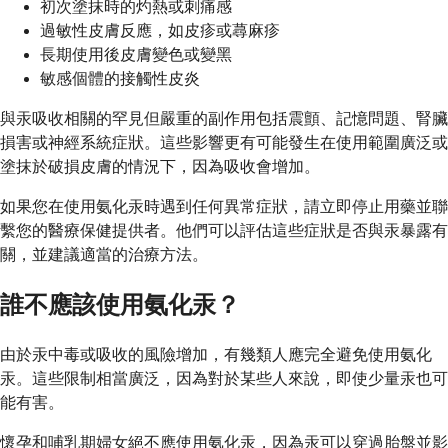
初次塗抹時的灼熱或刺痛感
過敏性皮膚反應，如皮疹或蕁麻疹
長期使用後皮膚變色或變黑
敏感個體的接觸性皮炎
與汞吸收相關的罕見但嚴重的副作用包括震顫、記憶問題、腎臟
損害或神經系統症狀。這些影響更有可能發生在使用範圍廣泛或
塗抹於破損皮膚的情況下，因為吸收會增加。
如果您在使用氨化汞時遇到任何異常症狀，請立即停止用藥並聯
繫您的醫療保健提供者。他們可以評估這些症狀是否與汞暴露有
關，並建議適當的治療方法。
誰不應該使用氨化汞？
由於汞中毒或吸收的風險增加，有幾類人應完全避免使用氨化
汞。這些限制相當廣泛，因為對於某些人來說，即使少量汞也可
能有害。
懷孕和哺乳期婦女絕不應使用氨化汞，因為汞可以穿過胎盤並影