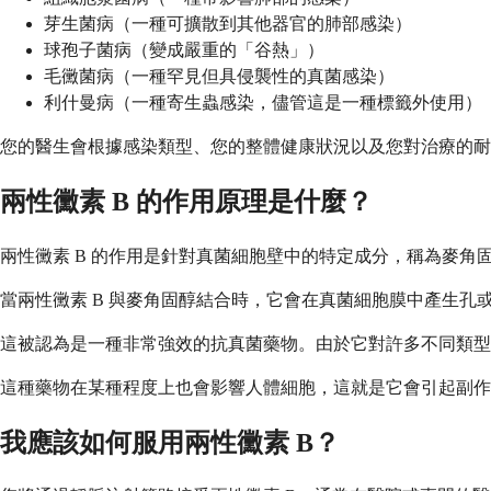
芽生菌病（一種可擴散到其他器官的肺部感染）
球孢子菌病（變成嚴重的「谷熱」）
毛黴菌病（一種罕見但具侵襲性的真菌感染）
利什曼病（一種寄生蟲感染，儘管這是一種標籤外使用）
您的醫生會根據感染類型、您的整體健康狀況以及您對治療的耐
兩性黴素 B 的作用原理是什麼？
兩性黴素 B 的作用是針對真菌細胞壁中的特定成分，稱為麥
當兩性黴素 B 與麥角固醇結合時，它會在真菌細胞膜中產生
這被認為是一種非常強效的抗真菌藥物。由於它對許多不同類型
這種藥物在某種程度上也會影響人體細胞，這就是它會引起副作
我應該如何服用兩性黴素 B？