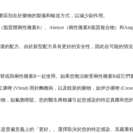
要區別在於藥物的製備和輸送方式，以減少副作用。
ome（脂質體兩性黴素B）、Abelcet（兩性黴素B脂質複合物）和
適的配方。由於新型配方具有更好的安全性，因此在可能的情況
替或與兩性黴素B一起使用。如果您無法耐受兩性黴素B或它們
唑 (Vfend) 用於麴黴病，以及較新的藥物，如伊沙康唑 (Cresemb
菌藥物，如氟胞嘧啶。您的醫生將根據引起您感染的特定真菌和您
都不是普遍意義上的「更好」。選擇取決於您的特定感染、其嚴重