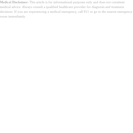
Medical Disclaimer:
This article is for informational purposes only and does not constitute
medical advice. Always consult a qualified healthcare provider for diagnosis and treatment
decisions. If you are experiencing a medical emergency, call 911 or go to the nearest emergency
room immediately.