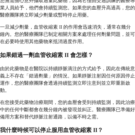
您無需擔心意外攝取過量此藥物，因為它僅由受過訓練的醫療專
業人員給予，他們會持續監測您。如果您的血壓升高過高，您的
醫療團隊將立即減少劑量或暫時停止用藥。
一旦減少劑量，血管收縮素 II 的作用會迅速消失，通常在幾分
鐘內。您的醫療團隊已制定相關方案來處理任何劑量問題，並可
在必要時使用其他藥物來抵消過度作用。
如果錯過一劑血管收縮素 II 會怎樣？
由於此藥物是在醫院以持續靜脈滴注的方式給予，因此在傳統意
義上不存在「錯過劑量」的情況。如果靜脈注射因任何原因停止
運作，您的醫療團隊會透過持續監測立即注意到並立即重新啟
動。
在您接受此藥物治療期間，您的血壓會受到持續監測，因此治療
中的任何中斷都會在幾分鐘內被發現並糾正。醫療團隊已準備好
備用方案和替代靜脈注射通路，以備不時之需。
我什麼時候可以停止服用血管收縮素 II？