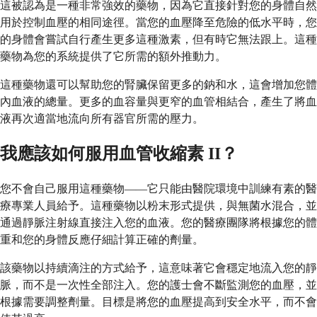
這被認為是一種非常強效的藥物，因為它直接針對您的身體自然
用於控制血壓的相同途徑。當您的血壓降至危險的低水平時，您
的身體會嘗試自行產生更多這種激素，但有時它無法跟上。這種
藥物為您的系統提供了它所需的額外推動力。
這種藥物還可以幫助您的腎臟保留更多的鈉和水，這會增加您體
內血液的總量。更多的血容量與更窄的血管相結合，產生了將血
液再次適當地流向所有器官所需的壓力。
我應該如何服用血管收縮素 II？
您不會自己服用這種藥物——它只能由醫院環境中訓練有素的醫
療專業人員給予。這種藥物以粉末形式提供，與無菌水混合，並
通過靜脈注射線直接注入您的血液。您的醫療團隊將根據您的體
重和您的身體反應仔細計算正確的劑量。
該藥物以持續滴注的方式給予，這意味著它會穩定地流入您的靜
脈，而不是一次性全部注入。您的護士會不斷監測您的血壓，並
根據需要調整劑量。目標是將您的血壓提高到安全水平，而不會