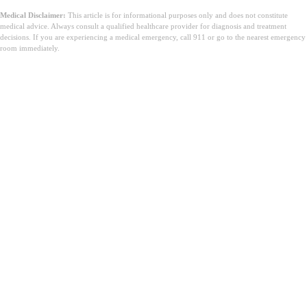
Medical Disclaimer:
This article is for informational purposes only and does not constitute
medical advice. Always consult a qualified healthcare provider for diagnosis and treatment
decisions. If you are experiencing a medical emergency, call 911 or go to the nearest emergency
room immediately.