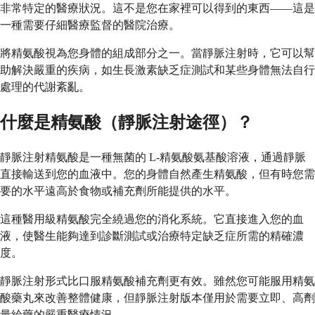
非常特定的醫療狀況。這不是您在家裡可以得到的東西——這是
一種需要仔細醫療監督的醫院治療。
將精氨酸視為您身體的組成部分之一。當靜脈注射時，它可以幫
助解決嚴重的疾病，如生長激素缺乏症測試和某些身體無法自行
處理的代謝紊亂。
什麼是精氨酸（靜脈注射途徑）？
靜脈注射精氨酸是一種無菌的 L-精氨酸氨基酸溶液，通過靜脈
直接輸送到您的血液中。您的身體自然產生精氨酸，但有時您需
要的水平遠高於食物或補充劑所能提供的水平。
這種醫用級精氨酸完全繞過您的消化系統。它直接進入您的血
液，使醫生能夠達到診斷測試或治療特定缺乏症所需的精確濃
度。
靜脈注射形式比口服精氨酸補充劑更有效。雖然您可能服用精氨
酸藥丸來改善整體健康，但靜脈注射版本僅用於需要立即、高劑
量給藥的嚴重醫療情況。