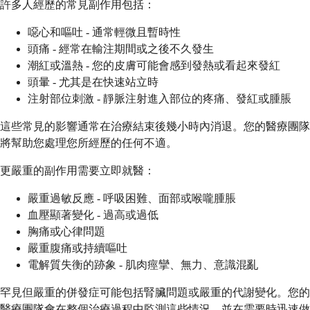
許多人經歷的常見副作用包括：
噁心和嘔吐 - 通常輕微且暫時性
頭痛 - 經常在輸注期間或之後不久發生
潮紅或溫熱 - 您的皮膚可能會感到發熱或看起來發紅
頭暈 - 尤其是在快速站立時
注射部位刺激 - 靜脈注射進入部位的疼痛、發紅或腫脹
這些常見的影響通常在治療結束後幾小時內消退。您的醫療團隊
將幫助您處理您所經歷的任何不適。
更嚴重的副作用需要立即就醫：
嚴重過敏反應 - 呼吸困難、面部或喉嚨腫脹
血壓顯著變化 - 過高或過低
胸痛或心律問題
嚴重腹痛或持續嘔吐
電解質失衡的跡象 - 肌肉痙攣、無力、意識混亂
罕見但嚴重的併發症可能包括腎臟問題或嚴重的代謝變化。您的
醫療團隊會在整個治療過程中監測這些情況，並在需要時迅速做