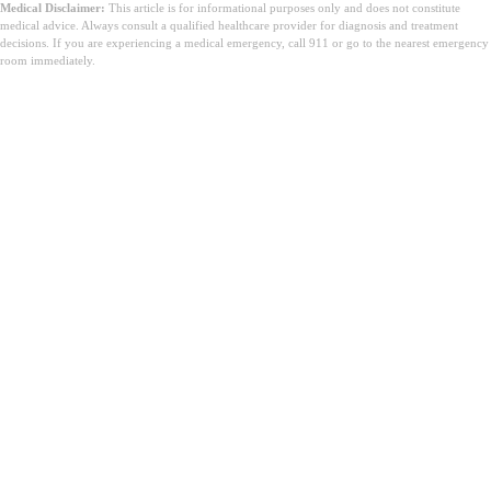
Medical Disclaimer:
This article is for informational purposes only and does not constitute
medical advice. Always consult a qualified healthcare provider for diagnosis and treatment
decisions. If you are experiencing a medical emergency, call 911 or go to the nearest emergency
room immediately.