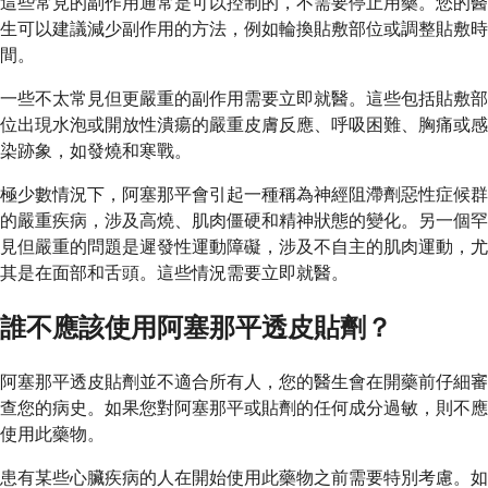
這些常見的副作用通常是可以控制的，不需要停止用藥。您的醫
生可以建議減少副作用的方法，例如輪換貼敷部位或調整貼敷時
間。
一些不太常見但更嚴重的副作用需要立即就醫。這些包括貼敷部
位出現水泡或開放性潰瘍的嚴重皮膚反應、呼吸困難、胸痛或感
染跡象，如發燒和寒戰。
極少數情況下，阿塞那平會引起一種稱為神經阻滯劑惡性症候群
的嚴重疾病，涉及高燒、肌肉僵硬和精神狀態的變化。另一個罕
見但嚴重的問題是遲發性運動障礙，涉及不自主的肌肉運動，尤
其是在面部和舌頭。這些情況需要立即就醫。
誰不應該使用阿塞那平透皮貼劑？
阿塞那平透皮貼劑並不適合所有人，您的醫生會在開藥前仔細審
查您的病史。如果您對阿塞那平或貼劑的任何成分過敏，則不應
使用此藥物。
患有某些心臟疾病的人在開始使用此藥物之前需要特別考慮。如