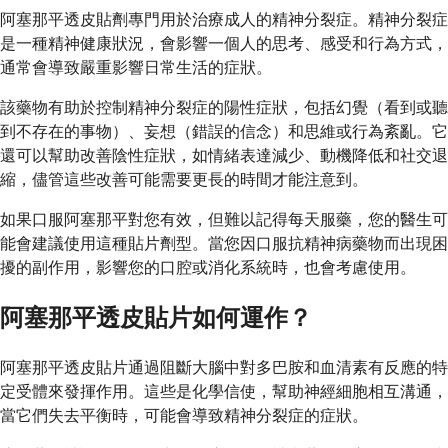
阿塞那平透皮貼劑專門用於治療成人的精神分裂症。精神分裂症
是一種精神健康狀況，會影響一個人的思考、感受和行為方式，
通常會導致嚴重影響日常生活的症狀。
該藥物有助於控制精神分裂症的陽性症狀，包括幻覺（看到或聽
到不存在的事物）、妄想（錯誤的信念）和思維或行為紊亂。它
還可以幫助改善陰性症狀，如情緒表達減少、動機降低和社交退
縮，儘管這些改善可能需要更長的時間才能注意到。
如果口服阿塞那平對您有效，但難以記得每天服藥，您的醫生可
能會建議使用這種貼片劑型。當您因口服抗精神病藥物而出現困
擾的副作用，影響您的口腔或消化系統時，也會考慮使用。
阿塞那平透皮貼片如何運作？
阿塞那平透皮貼片通過阻斷大腦中對多巴胺和血清素有反應的特
定受體來發揮作用。這些是化學信使，幫助神經細胞相互溝通，
當它們失去平衡時，可能會導致精神分裂症的症狀。