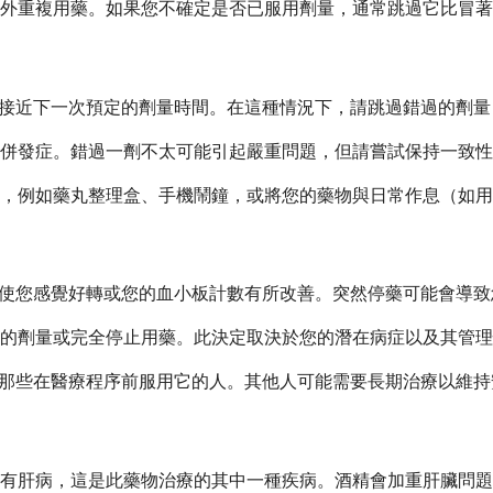
外重複用藥。如果您不確定是否已服用劑量，通常跳過它比冒著
用，除非已接近下一次預定的劑量時間。在這種情況下，請跳過錯過的
併發症。錯過一劑不太可能引起嚴重問題，但請嘗試保持一致性
，例如藥丸整理盒、手機鬧鐘，或將您的藥物與日常作息（如用
pag，即使您感覺好轉或您的血小板計數有所改善。突然停藥可能會
的劑量或完全停止用藥。此決定取決於您的潛在病症以及其管理
g，例如那些在醫療程序前服用它的人。其他人可能需要長期治療以維
有肝病，這是此藥物治療的其中一種疾病。酒精會加重肝臟問題