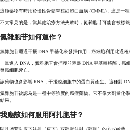
這種藥物有時用於慢性骨髓單核細胞白血病 (CMML)，這是
不太常見的是，當其他治療方法失敗時，氮雜胞苷可能會被標
氮雜胞苷如何運作？
氮雜胞苷通過干擾 DNA 甲基化來發揮作用，癌細胞利用此過
一旦進入 DNA，氮雜胞苷會捕獲並耗盡 DNA 甲基轉移酶，癌
發癌細胞死亡。
該藥物也會影響 RNA，干擾癌細胞中的蛋白質產生。這種對 D
氮雜胞苷被認為是一種中等強度的癌症藥物。它不像大劑量化學
結果。
我應該如何服用阿扎胞苷？
阿扎胞苷以皮下注射（皮下）或靜脈注射（靜脈）的方式給藥，