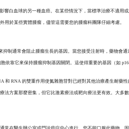
一種影響白血球的另一種血癌。在某些情況下，當標準治療不適用
籤外用於某些實體腫瘤，儘管這需要您的腫瘤科團隊仔細考慮。
程來抑制通常會阻止腫瘤生長的基因。當您接受注射時，藥物會通過
細胞依靠它來保持腫瘤抑制基因關閉。這使得重要的基因（如 p16
NA 和 RNA 的雙重作用使氮雜胞苷對已經對其他治療產生耐藥
療法方案那麼密集，但它比激素療法或靶向療法更有效。大多數
通常在醫生辦公室或門診癌症中心進行。您不能口服此藥物，因