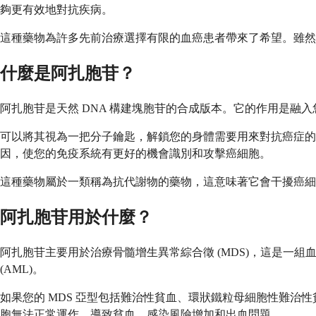
夠更有效地對抗疾病。
這種藥物為許多先前治療選擇有限的血癌患者帶來了希望。雖然
什麼是阿扎胞苷？
阿扎胞苷是天然 DNA 構建塊胞苷的合成版本。它的作用是融入您
可以將其視為一把分子鑰匙，解鎖您的身體需要用來對抗癌症的
因，使您的免疫系統有更好的機會識別和攻擊癌細胞。
這種藥物屬於一類稱為抗代謝物的藥物，這意味著它會干擾癌細
阿扎胞苷用於什麼？
阿扎胞苷主要用於治療骨髓增生異常綜合徵 (MDS)，這是一
(AML)。
如果您的 MDS 亞型包括難治性貧血、環狀鐵粒母細胞性難
胞無法正常運作，導致貧血、感染風險增加和出血問題。